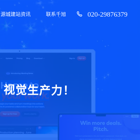
020-29876379
源城建站资讯
联系千旭
！
力
产
生
觉
视
，