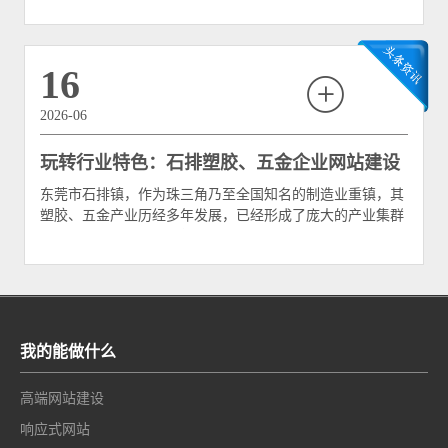
“第一站”和“首选地”。凭借地缘相近、产
16
2026-06
玩转行业特色：石排塑胶、五金企业网站建设
东莞市石排镇，作为珠三角乃至全国知名的制造业重镇，其
该如何突出专业实力？
塑胶、五金产业历经多年发展，已经形成了庞大的产业集群
和完善的供应链体系。然而，随着全球采购模式的转变和
B2B平台流量的日益内卷，传统的“等客上
我的能做什么
高端网站建设
响应式网站