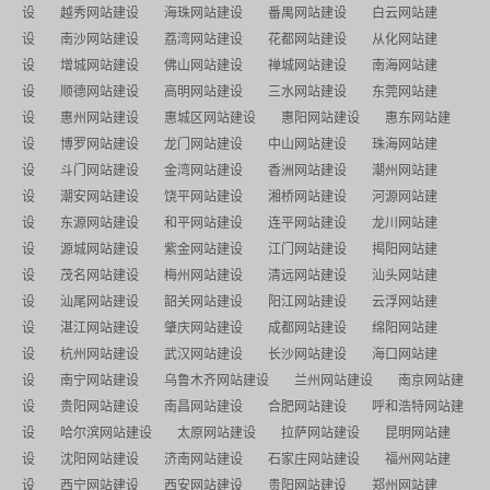
设
越秀网站建设
海珠网站建设
番禺网站建设
白云网站建
设
南沙网站建设
荔湾网站建设
花都网站建设
从化网站建
设
增城网站建设
佛山网站建设
禅城网站建设
南海网站建
设
顺德网站建设
高明网站建设
三水网站建设
东莞网站建
设
惠州网站建设
惠城区网站建设
惠阳网站建设
惠东网站建
设
博罗网站建设
龙门网站建设
中山网站建设
珠海网站建
设
斗门网站建设
金湾网站建设
香洲网站建设
潮州网站建
设
潮安网站建设
饶平网站建设
湘桥网站建设
河源网站建
设
东源网站建设
和平网站建设
连平网站建设
龙川网站建
设
源城网站建设
紫金网站建设
江门网站建设
揭阳网站建
设
茂名网站建设
梅州网站建设
清远网站建设
汕头网站建
设
汕尾网站建设
韶关网站建设
阳江网站建设
云浮网站建
设
湛江网站建设
肇庆网站建设
成都网站建设
绵阳网站建
设
杭州网站建设
武汉网站建设
长沙网站建设
海口网站建
设
南宁网站建设
乌鲁木齐网站建设
兰州网站建设
南京网站建
设
贵阳网站建设
南昌网站建设
合肥网站建设
呼和浩特网站建
设
哈尔滨网站建设
太原网站建设
拉萨网站建设
昆明网站建
设
沈阳网站建设
济南网站建设
石家庄网站建设
福州网站建
设
西宁网站建设
西安网站建设
贵阳网站建设
郑州网站建