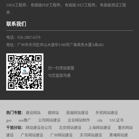
JAVA工程师， 有高级PHP工程师， 有高级.NET工程师， 有高级测试工程
师…
联系我们
电话：020-2987-6379
地址：广州市天河区中山大道中1190号广珠商务大厦A栋401
扫一扫添加客服
与您直接沟通
热门专题：
建设网站
做网站
高端网站建设
外贸网站建设
geo
seo推广
公司网站建设
企业网站制作
cdn
SSL证书
千旭分站：
网站建设总公司
北京网站建设
上海网站建设
重庆网站
建设
广东网站建设
广州网站建设
天河网站建设
黄埔网站建