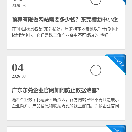
2026-08
预算有限做网站需要多少钱？东莞横沥中小企
在“中国模具名镇”东莞横沥，星罗棋布地着数以千计的中小
业低成本高质量建站秘籍
微制造企业。它们是珠三角产业链中不可或缺的“毛细血
管”，拥有精湛的加工技艺和灵活的产能。然而，在数字化
转型浪潮席卷全球的今天，许多横沥中小企业的老板却面临
着一个尴尬的困境：明知需要建立一个企业网站来接单、展
示实力，但一打听定制建站的价格，动辄几万甚至十几万，
04
让本就不宽裕的预算捉襟见肘。
2026-08
广东东莞企业官网如何防止数据泄露？
随着企业数字化运营不断深入，官方网站已经不再只是展示
企业简介、产品信息和联系方式的线上窗口。许多企业官网
还承担着客户咨询、会员注册、在线报价、招聘投递、资料
下载和业务沟通等功能。在这些业务过程中，网站可能收集
客户姓名、手机号码、电子邮箱、公司名称、采购需求以及
其他业务信息。