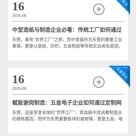
16
2026-06
中堂造纸与制造企业必看：传统工厂如何通过
东莞，素有“世界工厂”之称，而中堂镇作为东莞的重要工业
网站建设打开线上销路？
重镇，更是以造纸、纺织、五金制造等传统实业闻名遐迩。
然而，随着全球经济格局的调整、原材料成本的上升以及互
联网浪潮的全面席卷，中堂的传统造纸与
16
2026-06
赋能谢岗制造：五金电子企业如何通过定制网
东莞，这座享誉全球的“世界工厂”，其血脉中流淌着制造业
站提升品牌溢价？
的硬核基因。而作为东莞重要板块的谢岗镇，更是五金、电
子等传统及高端制造企业的聚集地。从精密的五金冲压件到
高端的PCBA电路板，谢岗制造以其扎