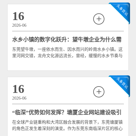
16
2026-06
水乡小镇的数字化跃升：望牛墩企业为什么需
东莞望牛墩，一座依水而生、因水而兴的岭南水乡小镇。这
要专业的网站建设？
里河网交错，龙舟文化源远流长，曾经，缓慢的水乡节奏与
传统的手工业、制造业构成了这里的经济底色。然而，在数
字经济浪潮席卷全球的今天，即便是这座宁
16
2026-06
“临深”优势如何发挥？塘厦企业网站建设吸引
在全球产业链重构和大湾区融合发展的背景下，东莞塘厦镇
深圳客户的秘密
的角色正发生着深刻的演变。作为东莞东南临深片区的核心
重镇，塘厦不仅是传统的制造强镇，更是深圳产业外溢的