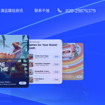
020-29876379
清远建站资讯
联系千旭
99%客户续费率）
服务