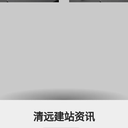
高端官方网站，确保网站不
品，用户获取信息的路径正
的产物，更是驱动业务增长
链接"，转向"直接获得答案
的战略资产。
味着： 企业网站的
清远建站资讯