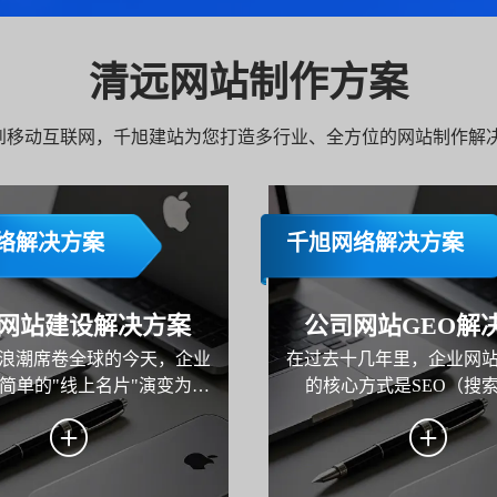
清远网站制作方案
C 到移动互联网，千旭建站为您打造多行业、全方位的网站制作解
络解决方案
千旭网络解决方案
网站建设解决方案
公司网站GEO解
浪潮席卷全球的今天，企业
在过去十几年里，企业网
简单的"线上名片"演变为品
的核心方式是SEO（搜
核心枢纽、市场营销的主阵
化）。但从2024年开始，
运营的关键载体。本方案旨
的变化正在发生——用户不
业规划并构建一个集品牌展
索"，而是开始"询问AI"。 从 
营销、线索转化与用户服务
到 Google Gemini，再到