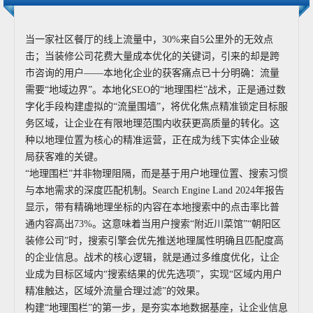
当一家社区餐厅的线上流量中，30%来自5公里外的无效点
击；当装修公司花费大量成本优化的关键词，引来的却是跨
市咨询的用户——本地化企业的获客痛点已十分明确：流量
需要“地域边界”。本地化SEO的“地理围栏”战术，正是通过数
字化手段构建虚拟的“流量围墙”，将优化焦点精准锁定目标服
务区域，让企业在有限地理范围内收获更高质量的转化。这
种以地理位置为核心的精准运营，正在成为线下实体企业破
局获客难的关键。
“地理围栏”并非物理阻隔，而是基于用户地理位置、搜索习惯
与本地需求的深度匹配机制。Search Engine Land 2024年报告
显示，带有精确地理坐标的内容在本地搜索中的点击率比普
通内容高出73%。这意味着当用户搜索“附近川菜馆”“朝阳区
装修公司”时，搜索引擎会优先推送地理属性明确且匹配度高
的企业信息。战术的核心逻辑，就是通过多维度优化，让企
业成为目标区域内“搜索结果的优先选项”，实现“区域内用户
精准触达，区域外流量合理过滤”的效果。
构建“地理围栏”的第一步，是夯实本地数据基座，让企业信息