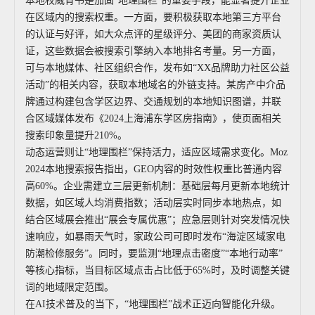
本地权威背书是加固“地理围栏”的重要手段，能显著提升企业
在区域内的搜索权重。一方面，要积极获取本地第三方平台
的认证与好评，如大众点评的星级评分、美团的商家资质认
证，这些数据会被搜索引擎纳入本地排名考量。另一方面，
可与本地媒体、社区组织合作，发布如“XX品牌助力社区公益
活动”的相关内容，获取本地域名的外链支持。某房产中介品
牌通过构建包含学区边界、交通规划的本地知识图谱，并联
合区域媒体发布《2024上海浦东学区房指南》，使页面相关
搜索印象量提升210%。
动态运营则让“地理围栏”保持活力，适应区域需求变化。Moz
2024本地搜索报告指出，GEO内容的时效性权重比普通内容
高60%。企业需建立三层更新机制：基础层每月更新本地统计
数据，如区域人均消费指数；活动层实时同步本地热点，如
结合区域展会推出“展会专属优惠”；应急层则针对突发情况快
速响应，如暴雨天气时，家政公司可即时发布“海淀区域家电
防潮检修服务”。同时，要监测“地理点击密度”“本地行动率”
等核心指标，当目标区域点击占比低于65%时，及时调整关键
词的地域限定范围。
在AI技术普及的当下，“地理围栏”战术正迈向智能化升级。