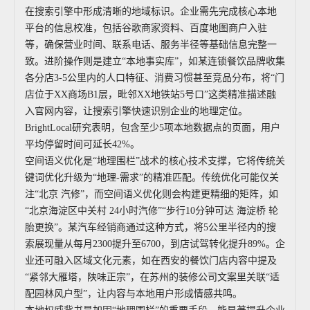
在搜索引擎中形成清晰的地域标识。企业需先完成核心本地
平台的信息校准，包括谷歌商家资料、百度地图商户入驻
等，确保营业时间、联系电话、服务半径等基础信息完整一
致。进阶操作则是建立“本地事实库”，如某连锁餐饮品牌收集
各分店3-5公里内的人口特征、消费习惯甚至竞品分布，将“门
店位于XX商场B1层，毗邻XX地铁站5号口”这类精准描述融
入官网内容，让搜索引擎快速识别企业的地理定位。
BrightLocal研究表明，包含至少5项本地数据点的页面，用户
平均停留时间可延长42%。
空间语义优化是“地理围栏”战术的核心技术支撑，它将传统关
键词优化升级为“地理-需求”的精准匹配。传统优化可能仅关
注“北京 汽修”，而空间语义优化则会构建更精细的矩阵，如
“北京海淀区中关村 24小时汽修”“步行10分钟可达 海淀桥 轮
胎更换”。某汽车经销商通过这种方式，将5公里半径内的搜
索展现量从每月2300提升至6700，到店试驾转化提升89%。企
业还可融入区域文化元素，如在西安的餐饮门店内容中提及
“紧邻大雁塔，陕味正宗”，在苏州的装修公司文案里关联“适
配园林风户型”，让内容与本地用户形成情感共鸣。