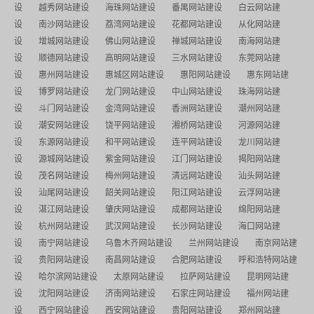
设
越秀网站建设
海珠网站建设
番禺网站建设
白云网站建
设
南沙网站建设
荔湾网站建设
花都网站建设
从化网站建
设
增城网站建设
佛山网站建设
禅城网站建设
南海网站建
设
顺德网站建设
高明网站建设
三水网站建设
东莞网站建
设
惠州网站建设
惠城区网站建设
惠阳网站建设
惠东网站建
设
博罗网站建设
龙门网站建设
中山网站建设
珠海网站建
设
斗门网站建设
金湾网站建设
香洲网站建设
潮州网站建
设
潮安网站建设
饶平网站建设
湘桥网站建设
河源网站建
设
东源网站建设
和平网站建设
连平网站建设
龙川网站建
设
源城网站建设
紫金网站建设
江门网站建设
揭阳网站建
设
茂名网站建设
梅州网站建设
清远网站建设
汕头网站建
设
汕尾网站建设
韶关网站建设
阳江网站建设
云浮网站建
设
湛江网站建设
肇庆网站建设
成都网站建设
绵阳网站建
设
杭州网站建设
武汉网站建设
长沙网站建设
海口网站建
设
南宁网站建设
乌鲁木齐网站建设
兰州网站建设
南京网站建
设
贵阳网站建设
南昌网站建设
合肥网站建设
呼和浩特网站建
设
哈尔滨网站建设
太原网站建设
拉萨网站建设
昆明网站建
设
沈阳网站建设
济南网站建设
石家庄网站建设
福州网站建
设
西宁网站建设
西安网站建设
贵阳网站建设
郑州网站建