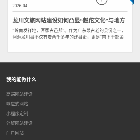
2026-04
龙川文旅网站建设如何凸显“赵佗文化”与地方
“岭南发祥地，客家古邑邦”。作为广东最古老的县份之一，
特色？
河源龙川县不仅有着两千多年的建县史，更是“南下干部第
一人”赵佗的兴王之地和客家文化的发源地。在文旅产业全
面数字化转型的今天，龙川文旅的对外展示早已不再局限于
线下展板与纸质宣传册，官方网站、小程序等数字平台成为
了吸引游客的“第一门面”。 然而，当前许多地方文旅网站存
在
我的能做什么
高端网站建设
响应式网站
小程序定制
外贸网站建设
门户网站