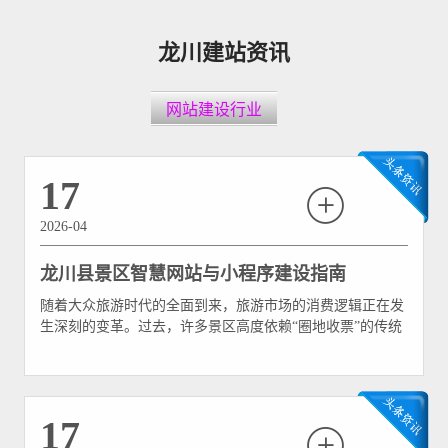
龙川建站资讯
网站建设行业
17
2026-04
龙川县景区智慧网站与小程序建设指南
随着大众旅游时代的全面到来，旅游市场的消费逻辑正在发
生深刻的变革。过去，许多景区高度依赖“圈地收票”的传统
模式，即所谓的“门票经济”。然而，这种模式的抗风险能力
弱、游客黏性低，已经触及了增长的“天花板”。对于拥有霍
山风景区、佗城古镇、绿油花果小镇等丰富文旅资源的河源
龙川县而言，如何打破单一门票依赖，向“全域旅游”转型，
17