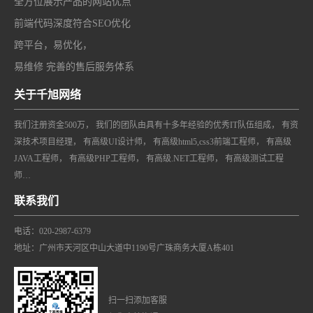
全方位展示产品的网站优点
前端代码深度符合SEO优化
跨平台，易优化，
易维修 完善的售后服务体系
关于千旭网络
我们注册资金500万， 我们的团队由具有十多年经验的优秀IT队伍组成， 有资
深技术项目经理， 有高级UI设计师， 有高级html5,css3前端工程师， 有高级
JAVA工程师， 有高级PHP工程师， 有高级.NET工程师， 有高级测试工程
师…
联系我们
电话：020-2987-6379
地址：广州市天河区中山大道中1190号广珠商务大厦A栋401
扫一扫添加客服