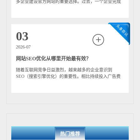
量入口，提高品牌曝光度与线上竞争力，是现代数字营销
多企业建设官方网站的重要选择。过去，一个企业完成
体系的重要基石。
网站建设往往需要经历需求分析、网站设计、程...
03
2026-07
网站SEO优化从哪里开始最有效？
随着互联网竞争日益激烈，越来越多的企业意识到
SEO（搜索引擎优化）的重要性。相比持续投入广告费
用，SEO能够帮助企业长期获取稳定的自然流量，...
热门推荐