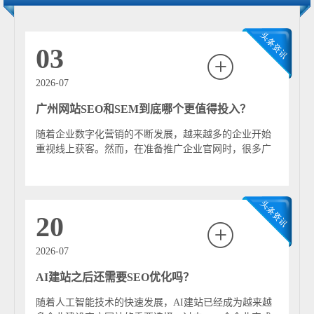
兼顾可读性与搜索意图匹配。 站外优化集中在提升网站可
信度，如外链建设、品牌提及、合作媒体曝光等。外部链
接被视为“投票信号”，高质量外链可提升网站权威度，而
03
垃圾外链则可能导致降权。因此，现代 SEO 推广更强调自
然增长与品牌影响力。 技术 SEO 关注网站底层性能和可
2026-07
索引性，包括页面加载速度、移动端适配、结构化数据、
广州网站SEO和SEM到底哪个更值得投入？
站点地图、死链清理、HTTPS 安全等。技术层面的优化可
帮助搜索引擎更高效地抓取与理解网页内容，确保网站具
随着企业数字化营销的不断发展，越来越多的企业开始
备良好基础。 SEO 推广的流程通常包括关键词研究、竞争
重视线上获客。然而，在准备推广企业官网时，很多广
分析、内容策划、网站优化、外链策略布置、排名监控与
州负责人都会遇到一个共同的问题： 网站SEO...
持续迭代。关键词策略决定流量方向，需结合行业热度、
用户意图、竞争强度及转化价值进行选择。数据监控一般
使用百度统计、Google Analytics、Search Console 等工具，
20
实时分析流量来源与排名变化。 随着搜索引擎算法不断升
级，SEO 推广已从早期的机械堆砌关键词发展为以用户体
2026-07
验为核心的品牌型优化。现在的 SEO 更强调 E-E-A-T（经
AI建站之后还需要SEO优化吗？
验、专业度、权威性、可信度），要求内容真实、可靠、
有价值。 SEO推广能够帮助企业构建长期、高稳定性的流
随着人工智能技术的快速发展，AI建站已经成为越来越