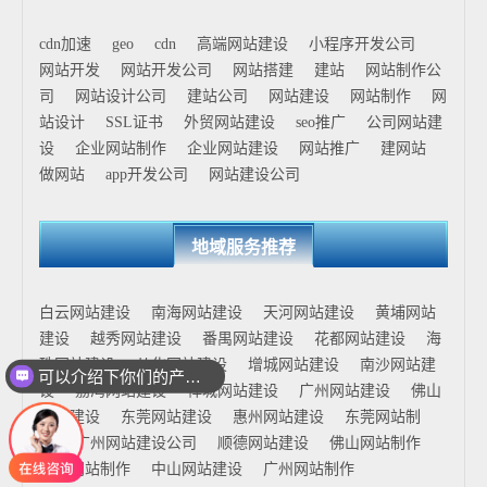
cdn加速
geo
cdn
高端网站建设
小程序开发公司
网站开发
网站开发公司
网站搭建
建站
网站制作公
司
网站设计公司
建站公司
网站建设
网站制作
网
站设计
SSL证书
外贸网站建设
seo推广
公司网站建
设
企业网站制作
企业网站建设
网站推广
建网站
做网站
app开发公司
网站建设公司
地域服务推荐
白云网站建设
南海网站建设
天河网站建设
黄埔网站
建设
越秀网站建设
番禺网站建设
花都网站建设
海
珠网站建设
从化网站建设
增城网站建设
南沙网站建
可以介绍下你们的产品么
设
荔湾网站建设
禅城网站建设
广州网站建设
佛山
网站建设
东莞网站建设
惠州网站建设
东莞网站制
作
广州网站建设公司
顺德网站建设
佛山网站制作
花都网站制作
中山网站建设
广州网站制作