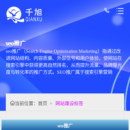
seo推广
seo推广（Search Engine Optimization Marketing）指通过改
进网站结构、内容质量、外部信号和用户体验，使网站在
搜索引擎中获得更高自然排名，从而提升流量、品牌曝光
度与转化率的推广方式。SEO推广属于搜索引擎营销
（SEM）的重要组成部分，以自然搜索结果为主要流量来
源，不依赖直接付费点击，因此具有长期可持续、性价比
高的特点。 SEO推广的核心包括 站内优化（On-Page
SEO）、站外优化（Off-Page SEO） 和 技术
当前位置：
首页
>
网站建设标签
SEO（Technical SEO）。 站内优化主要关注内容质量、关
键词布局、标题结构、内链体系和用户体验，包括制作满
足用户需求的原创内容、构建清晰的网站信息架构、提升
seo推广
页面可读性与转化路径等。高质量内容是排名的基础，需