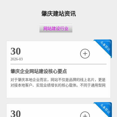
肇庆建站资讯
网站建设行业
30
2026-03
肇庆企业网站建设核心要点
对于肇庆本地企业而言，网站不仅是品牌的线上名片，更是
对接本地客户、实现业绩增长的核心载体。不同于通用型网
站，适配肇庆企业的官网，需立足本地市场特点，兼顾视觉
美观与转化实效，既贴合端州、鼎湖、高新区等区域企业的
行业属性，又能精准匹配本地用户的浏览习惯，让网站既能
“吸睛”，更能“留客”。本文结合肇庆企业建站实际需求
30