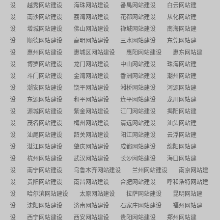
设
越秀网站建设
海珠网站建设
番禺网站建设
白云网站建
设
南沙网站建设
荔湾网站建设
花都网站建设
从化网站建
设
增城网站建设
佛山网站建设
禅城网站建设
南海网站建
设
顺德网站建设
高明网站建设
三水网站建设
东莞网站建
设
惠州网站建设
惠城区网站建设
惠阳网站建设
惠东网站建
设
博罗网站建设
龙门网站建设
中山网站建设
珠海网站建
设
斗门网站建设
金湾网站建设
香洲网站建设
潮州网站建
设
潮安网站建设
饶平网站建设
湘桥网站建设
河源网站建
设
东源网站建设
和平网站建设
连平网站建设
龙川网站建
设
源城网站建设
紫金网站建设
江门网站建设
揭阳网站建
设
茂名网站建设
梅州网站建设
清远网站建设
汕头网站建
设
汕尾网站建设
韶关网站建设
阳江网站建设
云浮网站建
设
湛江网站建设
肇庆网站建设
成都网站建设
绵阳网站建
设
杭州网站建设
武汉网站建设
长沙网站建设
海口网站建
设
南宁网站建设
乌鲁木齐网站建设
兰州网站建设
南京网站建
设
贵阳网站建设
南昌网站建设
合肥网站建设
呼和浩特网站建
设
哈尔滨网站建设
太原网站建设
拉萨网站建设
昆明网站建
设
沈阳网站建设
济南网站建设
石家庄网站建设
福州网站建
设
西宁网站建设
西安网站建设
贵阳网站建设
郑州网站建