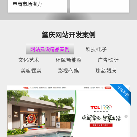
电商市场潜力
肇庆网站开发案例
网站建设精品案例
科技/电子
文化/艺术
环保/新能源
广告/设计
美容/医美
影视/传媒
珠宝/婚庆