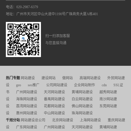
电话：020-2987-6379
地址：广州市天河区中山大道中1190号广珠商务大厦A栋401
扫一扫添加客服
与您直接沟通
热门专题
网站建设
建设网站
做网站
高端网站建设
外贸网站建
设
geo
seo推广
公司网站建设
企业网站制作
cdn
SSL证
书
广州网站建设
天河网站建设
黄埔网站建设
越秀网站建
设
海珠网站建设
番禺网站建设
白云网站建设
南沙网站建
设
荔湾网站建设
花都网站建设
佛山网站建设
东莞网站建
设
惠州网站建设
中山网站建设
珠海网站建设
千旭分站
网站建设总公司
北京网站建设
上海网站建设
重庆网站建
设
广东网站建设
广州网站建设
天河网站建设
黄埔网站建