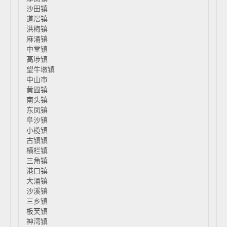
沙田镇
道滘镇
洪梅镇
麻涌镇
中堂镇
高埗镇
望牛墩镇
中山市
黄圃镇
南头镇
东凤镇
阜沙镇
小榄镇
古镇镇
横栏镇
三角镇
港口镇
大涌镇
沙溪镇
三乡镇
板芙镇
神湾镇