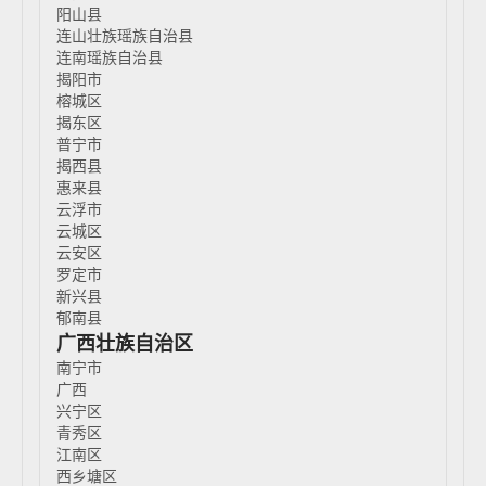
阳山县
连山壮族瑶族自治县
连南瑶族自治县
揭阳市
榕城区
揭东区
普宁市
揭西县
惠来县
云浮市
云城区
云安区
罗定市
新兴县
郁南县
广西壮族自治区
南宁市
广西
兴宁区
青秀区
江南区
西乡塘区