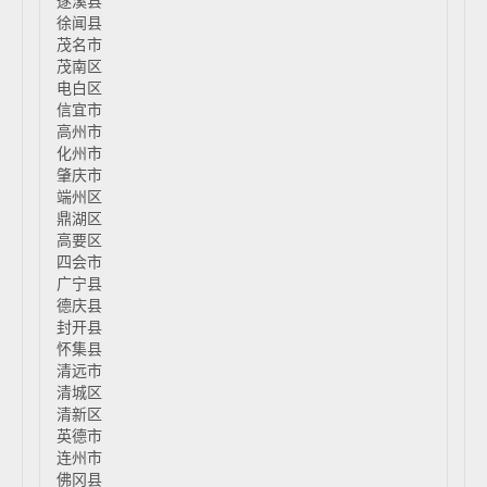
遂溪县
徐闻县
茂名市
茂南区
电白区
信宜市
高州市
化州市
肇庆市
端州区
鼎湖区
高要区
四会市
广宁县
德庆县
封开县
怀集县
清远市
清城区
清新区
英德市
连州市
佛冈县