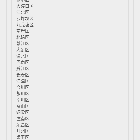
大渡口区
江北区
沙坪坝区
九龙坡区
南岸区
北碚区
綦江区
大足区
渝北区
巴南区
黔江区
长寿区
江津区
合川区
永川区
南川区
璧山区
铜梁区
潼南区
荣昌区
开州区
梁平区