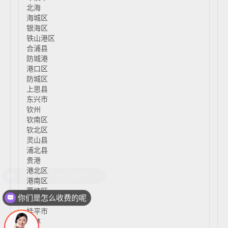
北海
海城区
银海区
铁山港区
合浦县
防城港
港口区
防城区
上思县
东兴市
钦州
钦南区
钦北区
灵山县
浦北县
贵港
港北区
港南区
覃塘区
你们是怎么收费的呢
平南县
桂平市
玉林