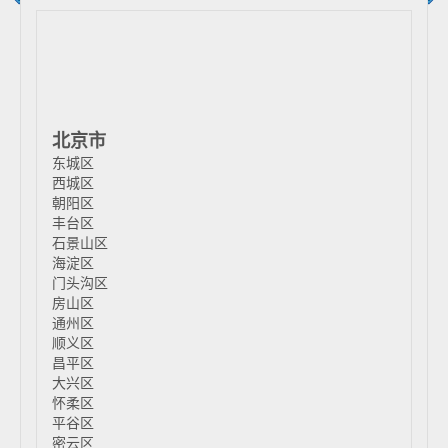
北京市
东城区
西城区
朝阳区
丰台区
石景山区
海淀区
门头沟区
房山区
通州区
顺义区
昌平区
大兴区
怀柔区
平谷区
密云区