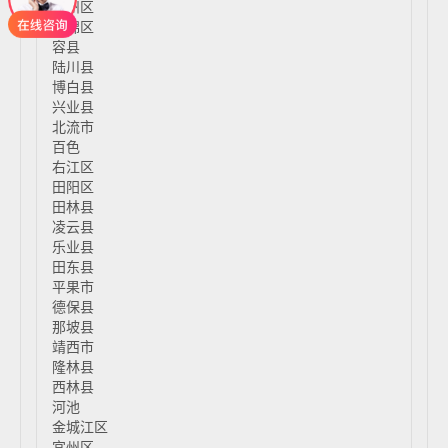
玉州区
福绵区
容县
陆川县
博白县
兴业县
北流市
百色
右江区
田阳区
田林县
凌云县
乐业县
田东县
平果市
德保县
那坡县
靖西市
隆林县
西林县
河池
金城江区
宜州区