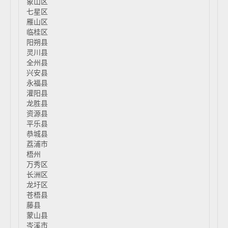
象山区
七星区
雁山区
临桂区
阳朔县
灵川县
全州县
兴安县
永福县
灌阳县
龙胜县
资源县
平乐县
恭城县
荔浦市
梧州
万秀区
长洲区
龙圩区
苍梧县
藤县
蒙山县
岑溪市