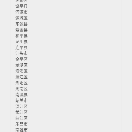
湘桥区
饶平县
河源市
源城区
东源县
紫金县
和平县
龙川县
连平县
汕头市
金平区
龙湖区
澄海区
濠江区
潮阳区
潮南区
南澳县
韶关市
浈江区
武江区
曲江区
乐昌市
南雄市