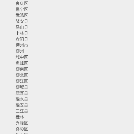
良庆区
邕宁区
武鸣区
隆安县
马山县
上林县
宾阳县
横州市
柳州
城中区
鱼峰区
柳南区
柳北区
柳江区
柳城县
鹿寨县
融水县
融安县
三江县
桂林
秀峰区
叠彩区