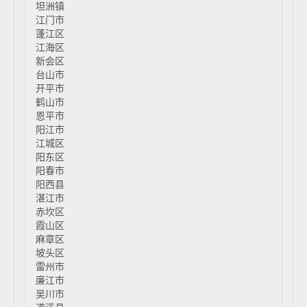
坦洲镇
江门市
蓬江区
江海区
新会区
台山市
开平市
鹤山市
恩平市
阳江市
江城区
阳东区
阳春市
阳西县
湛江市
赤坎区
霞山区
麻章区
坡头区
雷州市
廉江市
吴川市