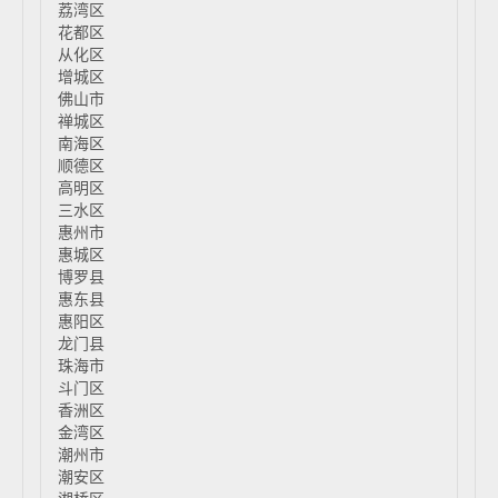
荔湾区
花都区
从化区
增城区
佛山市
禅城区
南海区
顺德区
高明区
三水区
惠州市
惠城区
博罗县
惠东县
惠阳区
龙门县
珠海市
斗门区
香洲区
金湾区
潮州市
潮安区