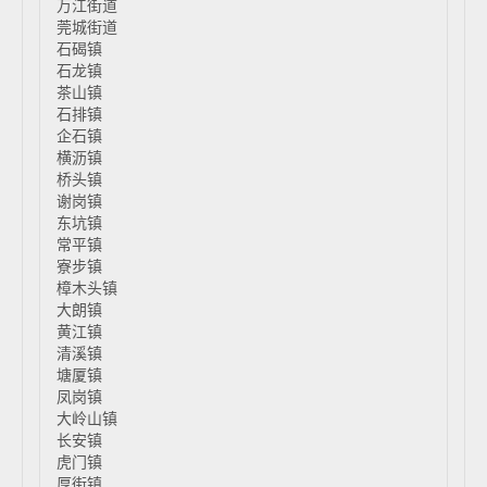
万江街道
莞城街道
石碣镇
石龙镇
茶山镇
石排镇
企石镇
横沥镇
桥头镇
谢岗镇
东坑镇
常平镇
寮步镇
樟木头镇
大朗镇
黄江镇
清溪镇
塘厦镇
凤岗镇
大岭山镇
长安镇
虎门镇
厚街镇