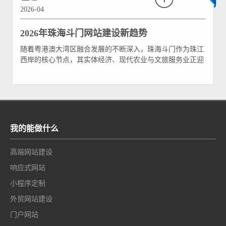
2026-04
2026年珠海斗门网站建设新趋势
随着粤港澳大湾区融合发展的不断深入，珠海斗门作为珠江
西岸的核心节点，其实体经济、现代农业与文旅服务业正迎
来前所未有的数字化机遇。当我们把时间线拨向2026年，互
联网的底层逻辑和用户交互方式已经发生了颠覆性的改变。
对于斗门的企业而言，企业官网早就不再是几张图片和一段
公司简介堆砌的“电子画册”，而是承担着精准获客、
我的能做什么
高端网站建设
响应式网站
小程序定制
外贸网站建设
门户网站