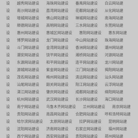
设
越秀网站建设
海珠网站建设
番禺网站建设
白云网站建
设
南沙网站建设
荔湾网站建设
花都网站建设
从化网站建
设
增城网站建设
佛山网站建设
禅城网站建设
南海网站建
设
顺德网站建设
高明网站建设
三水网站建设
东莞网站建
设
惠州网站建设
惠城区网站建设
惠阳网站建设
惠东网站建
设
博罗网站建设
龙门网站建设
中山网站建设
珠海网站建
设
斗门网站建设
金湾网站建设
香洲网站建设
潮州网站建
设
潮安网站建设
饶平网站建设
湘桥网站建设
河源网站建
设
东源网站建设
和平网站建设
连平网站建设
龙川网站建
设
源城网站建设
紫金网站建设
江门网站建设
揭阳网站建
设
茂名网站建设
梅州网站建设
清远网站建设
汕头网站建
设
汕尾网站建设
韶关网站建设
阳江网站建设
云浮网站建
设
湛江网站建设
肇庆网站建设
成都网站建设
绵阳网站建
设
杭州网站建设
武汉网站建设
长沙网站建设
海口网站建
设
南宁网站建设
乌鲁木齐网站建设
兰州网站建设
南京网站建
设
贵阳网站建设
南昌网站建设
合肥网站建设
呼和浩特网站建
设
哈尔滨网站建设
太原网站建设
拉萨网站建设
昆明网站建
设
沈阳网站建设
济南网站建设
石家庄网站建设
福州网站建
设
西宁网站建设
西安网站建设
贵阳网站建设
郑州网站建