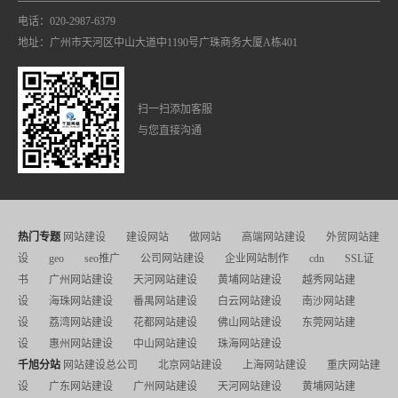
电话：020-2987-6379
地址：广州市天河区中山大道中1190号广珠商务大厦A栋401
扫一扫添加客服
与您直接沟通
热门专题
网站建设
建设网站
做网站
高端网站建设
外贸网站建
设
geo
seo推广
公司网站建设
企业网站制作
cdn
SSL证
书
广州网站建设
天河网站建设
黄埔网站建设
越秀网站建
设
海珠网站建设
番禺网站建设
白云网站建设
南沙网站建
设
荔湾网站建设
花都网站建设
佛山网站建设
东莞网站建
设
惠州网站建设
中山网站建设
珠海网站建设
千旭分站
网站建设总公司
北京网站建设
上海网站建设
重庆网站建
设
广东网站建设
广州网站建设
天河网站建设
黄埔网站建