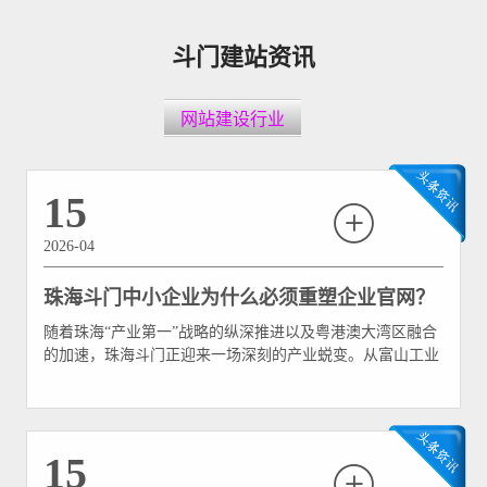
斗门建站资讯
网站建设行业
15
2026-04
珠海斗门中小企业为什么必须重塑企业官网？
随着珠海“产业第一”战略的纵深推进以及粤港澳大湾区融合
的加速，珠海斗门正迎来一场深刻的产业蜕变。从富山工业
园的智能制造升级，到白蕉海鲈鱼等现代农业的品牌化出
圈，再到黄杨山麓文旅服务业的复苏，斗门的中小企业正处
于规模扩张与模式转型的关键期。 然而，在走访众多斗门
本地企业时，我们发现了一个令人遗憾的“共性痛点”
15