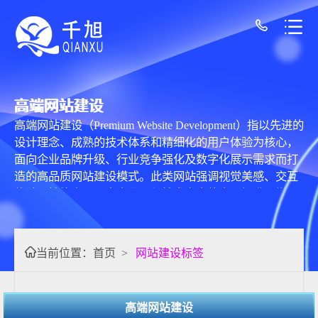
高端网站建设
高端网站建设（Premium Website Development）指以先进的
设计理念、成熟的技术体系和精细化的用户体验为核心，
面向企业品牌升级、行业竞争强化及数字化展示需求而打
造的高品质网站建设模式。此类网站强调视觉美感、交互
体验、性能表现、内容呈现与技术安全的全面提升，常用
于大型企业、上市公司、科技公司、医疗教育机构及有品
牌战略要求的组织。 高端网站建设通常以品牌调性为核心
出发点，依据企业 VI 系统、行业属性及目标用户行为进
当前位置：
首页
>
网站建设标签
行策略化规划。设计层面注重视觉系统统一，如高级配
色、留白布局、动效过渡、图形语言与产品影像的深度融
合。常采用 3D 视觉、微交互动画、流体动效、全屏视觉
高端网站建设
等方式，以增强辨识度与沉浸感。 在技术实现上，高端网