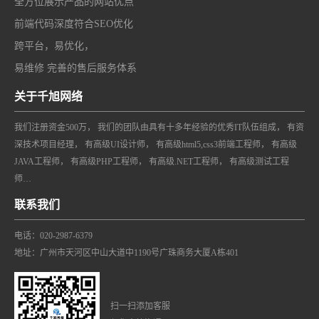
全方位展示产品的网站优点
前端代码深度符合SEO优化
跨平台，易优化，
易维修 完善的售后服务体系
关于千旭网络
我们注册资金500万， 我们的团队由具有十多年经验的优秀IT队伍组成， 有资
深技术项目经理， 有高级UI设计师， 有高级html5,css3前端工程师， 有高级
JAVA工程师， 有高级PHP工程师， 有高级.NET工程师， 有高级测试工程
师…
联系我们
电话：020-2987-6379
地址：广州市天河区中山大道中1190号广珠商务大厦A栋401
扫一扫添加客服