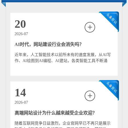
站多采用响应式布局、自适应多终端架构以及组件化开发
方式，确保在 PC、平板及手机端均具备一致的使用品质。
技术栈往往基于主流前端框架（如 Vue、React、
20
Next.js）、服务器渲染技术、安全防护机制以及性能优化
策略。加载速度、SEO 结构化、跨浏览器兼容性、前端缓
2026-07
存策略等是重要考核指标。 内容管理方面，高端网站常引
AI时代，网站建设行业会消失吗？
入企业级 CMS 或 Headless CMS，例如 Magnolia、Strapi、
OpenCms，以支持可视化编辑、权限管理、多语言内容、
近年来，人工智能技术以前所未有的速度发展，从AI写
工作流审批以及静态化部署。对于数据驱动型网站，还会
作、AI绘图到AI编程、AI建站，各类智能工具不断涌
集成 API 接口、数据仪表盘和业务系统对接。 用户体验
现，正在深刻改变互联网行业的发展模式。...
（UX）是高端网站建设的核心价值之一。其关注浏览路径
设计、信息权重分级、交互逻辑清晰度及可访问性。常采
用基于用户行为数据的迭代方式，不断优化导航结构、动
14
效反馈和内容排布，确保用户获得流畅、可预期且具高级
感的体验。 高端网站建设不仅是视觉与技术的组合，更是
2026-07
一套完整的品牌数字化呈现体系。它通过强一致性的设计
高端网站设计为什么越来越受企业欢迎？
体验、高性能的技术架构及高安全性的系统支撑，帮助企
业建立具备现代审美和专业形象的线上窗口，提升品牌可
随着互联网竞争日益激烈，企业官网早已不再只是展示