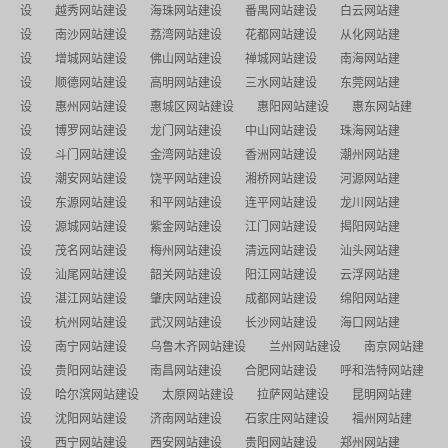
设
越秀网站建设
海珠网站建设
番禺网站建设
白云网站建
设
南沙网站建设
荔湾网站建设
花都网站建设
从化网站建
设
增城网站建设
佛山网站建设
禅城网站建设
南海网站建
设
顺德网站建设
高明网站建设
三水网站建设
东莞网站建
设
惠州网站建设
惠城区网站建设
惠阳网站建设
惠东网站建
设
博罗网站建设
龙门网站建设
中山网站建设
珠海网站建
设
斗门网站建设
金湾网站建设
香洲网站建设
潮州网站建
设
潮安网站建设
饶平网站建设
湘桥网站建设
河源网站建
设
东源网站建设
和平网站建设
连平网站建设
龙川网站建
设
源城网站建设
紫金网站建设
江门网站建设
揭阳网站建
设
茂名网站建设
梅州网站建设
清远网站建设
汕头网站建
设
汕尾网站建设
韶关网站建设
阳江网站建设
云浮网站建
设
湛江网站建设
肇庆网站建设
成都网站建设
绵阳网站建
设
杭州网站建设
武汉网站建设
长沙网站建设
海口网站建
设
南宁网站建设
乌鲁木齐网站建设
兰州网站建设
南京网站建
设
贵阳网站建设
南昌网站建设
合肥网站建设
呼和浩特网站建
设
哈尔滨网站建设
太原网站建设
拉萨网站建设
昆明网站建
设
沈阳网站建设
济南网站建设
石家庄网站建设
福州网站建
设
西宁网站建设
西安网站建设
贵阳网站建设
郑州网站建