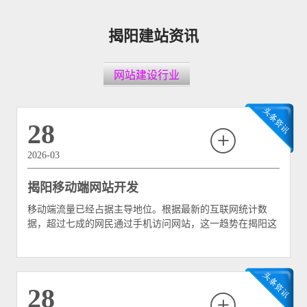
揭阳建站资讯
网站建设行业
28
2026-03
揭阳移动端网站开发
移动端流量已经占据主导地位。根据最新的互联网统计数
据，超过七成的网民通过手机访问网站，这一趋势在揭阳这
样的三四线城市尤为明显。揭阳的中小企业主们正在面临一
个重要的抉择：是否要抓住移动互联网带来的流量红利，通
过专业的移动端网站开发来拓展线上业务。本文将深入探讨
揭阳企业如何通过移动端网站开发在移动互联网时代赢得竞
28
争优势。