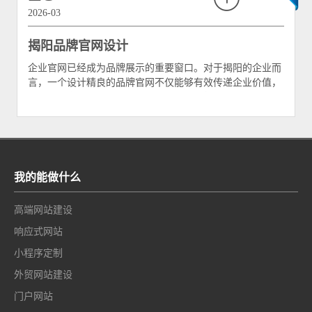
2026-03
揭阳品牌官网设计
企业官网已经成为品牌展示的重要窗口。对于揭阳的企业而
言，一个设计精良的品牌官网不仅能够有效传递企业价值，
更是拓展市场、提升竞争力的关键工具。然而，许多揭阳本
地企业在网站建设过程中往往缺乏系统性的规划，导致官网
难以充分发挥其应有的品牌建设作用。本文将深入探讨揭阳
品牌官网设计的核心要素，帮助企业打造展现专业形象的官
方网站
我的能做什么
高端网站建设
响应式网站
小程序定制
外贸网站建设
门户网站