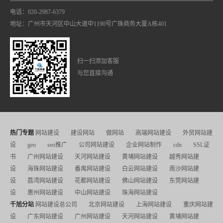
电话：020-2987-6379
地址：广州市天河区中山大道中1190号广珠商务大厦A栋401
扫一扫添加客服
与您直接沟通
热门专题
网站建设
建设网站
做网站
高端网站建设
外贸网站建
设
geo
seo推广
公司网站建设
企业网站制作
cdn
SSL证
书
广州网站建设
天河网站建设
黄埔网站建设
越秀网站建
设
海珠网站建设
番禺网站建设
白云网站建设
南沙网站建
设
荔湾网站建设
花都网站建设
佛山网站建设
东莞网站建
设
惠州网站建设
中山网站建设
珠海网站建设
千旭分站
网站建设总公司
北京网站建设
上海网站建设
重庆网站建
设
广东网站建设
广州网站建设
天河网站建设
黄埔网站建