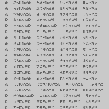
设
越秀网站建设
海珠网站建设
番禺网站建设
白云网站建
设
南沙网站建设
荔湾网站建设
花都网站建设
从化网站建
设
增城网站建设
佛山网站建设
禅城网站建设
南海网站建
设
顺德网站建设
高明网站建设
三水网站建设
东莞网站建
设
惠州网站建设
惠城区网站建设
惠阳网站建设
惠东网站建
设
博罗网站建设
龙门网站建设
中山网站建设
珠海网站建
设
斗门网站建设
金湾网站建设
香洲网站建设
潮州网站建
设
潮安网站建设
饶平网站建设
湘桥网站建设
河源网站建
设
东源网站建设
和平网站建设
连平网站建设
龙川网站建
设
源城网站建设
紫金网站建设
江门网站建设
揭阳网站建
设
茂名网站建设
梅州网站建设
清远网站建设
汕头网站建
设
汕尾网站建设
韶关网站建设
阳江网站建设
云浮网站建
设
湛江网站建设
肇庆网站建设
成都网站建设
绵阳网站建
设
杭州网站建设
武汉网站建设
长沙网站建设
海口网站建
设
南宁网站建设
乌鲁木齐网站建设
兰州网站建设
南京网站建
设
贵阳网站建设
南昌网站建设
合肥网站建设
呼和浩特网站建
设
哈尔滨网站建设
太原网站建设
拉萨网站建设
昆明网站建
设
沈阳网站建设
济南网站建设
石家庄网站建设
福州网站建
设
西宁网站建设
西安网站建设
贵阳网站建设
郑州网站建