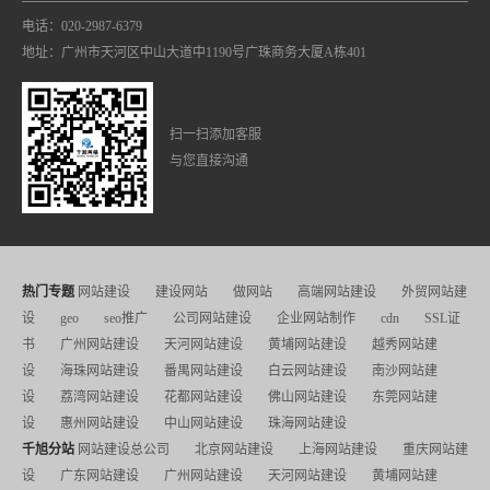
电话：020-2987-6379
地址：广州市天河区中山大道中1190号广珠商务大厦A栋401
扫一扫添加客服
与您直接沟通
热门专题
网站建设
建设网站
做网站
高端网站建设
外贸网站建
设
geo
seo推广
公司网站建设
企业网站制作
cdn
SSL证
书
广州网站建设
天河网站建设
黄埔网站建设
越秀网站建
设
海珠网站建设
番禺网站建设
白云网站建设
南沙网站建
设
荔湾网站建设
花都网站建设
佛山网站建设
东莞网站建
设
惠州网站建设
中山网站建设
珠海网站建设
千旭分站
网站建设总公司
北京网站建设
上海网站建设
重庆网站建
设
广东网站建设
广州网站建设
天河网站建设
黄埔网站建