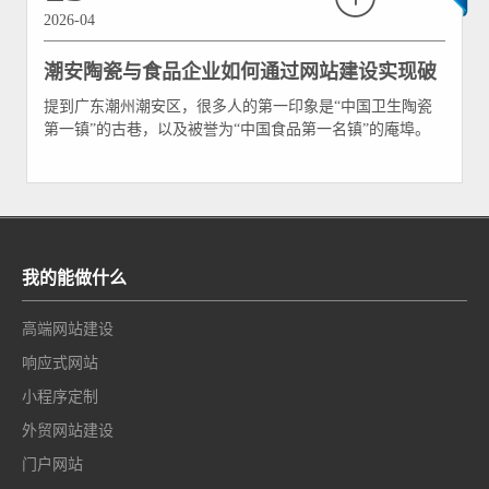
2026-04
潮安陶瓷与食品企业如何通过网站建设实现破
提到广东潮州潮安区，很多人的第一印象是“中国卫生陶瓷
局？
第一镇”的古巷，以及被誉为“中国食品第一名镇”的庵埠。
在这片民营经济极其活跃的土地上，陶瓷与食品两大传统支
柱产业撑起了潮安制造的半边天。然而，随着时代红利逐渐
消退、原材料成本上升、国内外市场竞争加剧，潮安的传统
制造企业正面临着前所未有的“内卷”压力。
我的能做什么
高端网站建设
响应式网站
小程序定制
外贸网站建设
门户网站