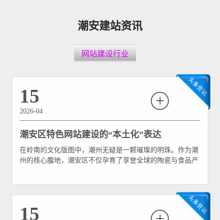
潮安建站资讯
网站建设行业
15
2026-04
潮安区特色网站建设的“本土化”表达
在岭南的文化版图中，潮州无疑是一颗璀璨的明珠。作为潮
州的核心腹地，潮安区不仅孕育了享誉全球的陶瓷与食品产
业，更承载着潮州木雕、潮绣、工夫茶等深厚的非物质文化
遗产。然而，在数字化浪潮席卷全球的今天，潮安区的许多
本土机构、文旅项目乃至传统企业在进行网站建设时，往往
陷入了一种尴尬：要么是完全西化、千篇一律的模板网站
15