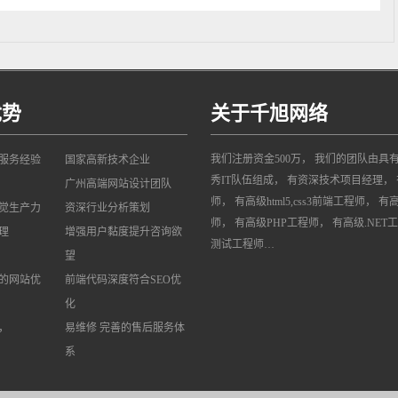
优势
关于千旭网络
我们注册资金500万， 我们的团队由具
网服务经验
国家高新技术企业
秀IT队伍组成， 有资深技术项目经理， 
广州高端网站设计团队
师， 有高级html5,css3前端工程师， 有
觉生产力
资深行业分析策划
师， 有高级PHP工程师， 有高级.NET
理
增强用户黏度提升咨询欲
测试工程师…
望
的网站优
前端代码深度符合SEO优
化
，
易维修 完善的售后服务体
系