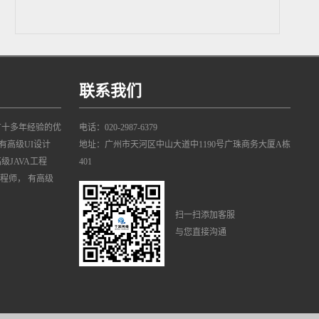
联系我们
有十多年经验的优
电话：020-2987-6379
有高级UI设计
地址：广州市天河区中山大道中1190号广珠商务大厦A栋
高级JAVA工程
401
工程师， 有高级
扫一扫添加客服
与您直接沟通