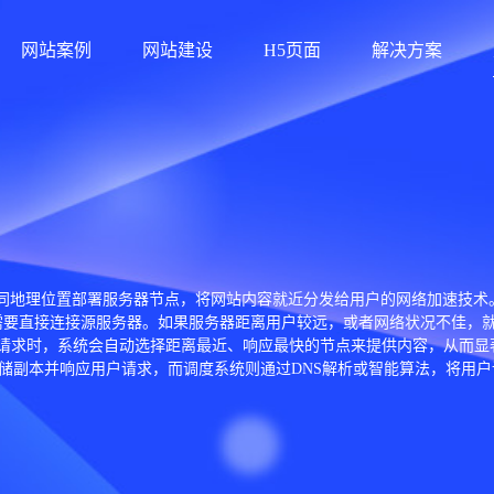
网站案例
网站建设
H5页面
解决方案
网络）是一种通过在不同地理位置部署服务器节点，将网站内容就近分发给用户的网
时需要直接连接源服务器。如果服务器距离用户较远，或者网络状况不佳，
请求时，系统会自动选择距离最近、响应最快的节点来提供内容，从而显著
储副本并响应用户请求，而调度系统则通过DNS解析或智能算法，将用
还具备多项实用功能。首先是负载均衡能力，可以有效分散流量压力，防止
此外，CDN还能通过缓存机制减少源站带宽消耗，从而降低运营成本。 C
泛、对加载速度要求较高的网站来说，CDN已经成为不可或缺的基础设施
辑处理）以及与云服务深度融合等。这些新能力使CDN不仅仅是“加速工