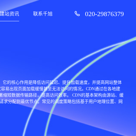
020-29876379
建站资讯
联系千旭
络加速技术。它的核心作用是降低访问延迟、提升加载速度，并提高网站整体
就容易出现页面加载缓慢甚至无法访问的情况。CDN通过在各地建
缩短数据传输路径，提高访问效率。 CDN的基本架构由源站、缓
户请求分配到最优节点。常见的调度策略包括基于用户地理位置、网
源服务器因访问量过大而宕机。其次是安全防护能力，例如抵御
DN的应用非常广泛，几乎涵盖所有互联网服务场景，如企业官网、电商
。 随着技术的发展，CDN正不断向智能化和一体化方向演进。例
具”，更成为支撑现代互联网应用的重要组成部分。