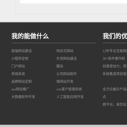
我的能做什么
我们的
高端网站建设
响应式网站
12年专业互联
小程序定制
外贸网站建设
30+软件著作权
门户网站
酷站
创意原动力，视
商城系统
公司网站制作
系统集成项目管
品牌网站定制
微网站开发
seo网站推广
crm客户管理系统
全方位展示产品
大数据软件开发
人工智能应用开发
点
跨平台，易优化