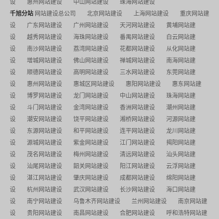
设
惠州网站建设
中山网站建设
珠海网站建设
千旭分站
网站建设总公司
北京网站建设
上海网站建设
重庆网站建
设
广东网站建设
广州网站建设
天河网站建设
黄埔网站建
设
越秀网站建设
海珠网站建设
番禺网站建设
白云网站建
设
南沙网站建设
荔湾网站建设
花都网站建设
从化网站建
设
增城网站建设
佛山网站建设
禅城网站建设
南海网站建
设
顺德网站建设
高明网站建设
三水网站建设
东莞网站建
设
惠州网站建设
惠城区网站建设
惠阳网站建设
惠东网站建
设
博罗网站建设
龙门网站建设
中山网站建设
珠海网站建
设
斗门网站建设
金湾网站建设
香洲网站建设
潮州网站建
设
潮安网站建设
饶平网站建设
湘桥网站建设
河源网站建
设
东源网站建设
和平网站建设
连平网站建设
龙川网站建
设
源城网站建设
紫金网站建设
江门网站建设
揭阳网站建
设
茂名网站建设
梅州网站建设
清远网站建设
汕头网站建
设
汕尾网站建设
韶关网站建设
阳江网站建设
云浮网站建
设
湛江网站建设
肇庆网站建设
成都网站建设
绵阳网站建
设
杭州网站建设
武汉网站建设
长沙网站建设
海口网站建
设
南宁网站建设
乌鲁木齐网站建设
兰州网站建设
南京网站建
设
贵阳网站建设
南昌网站建设
合肥网站建设
呼和浩特网站建