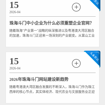
15
2026-04
珠海斗门中小企业为什么必须重塑企业官网？
随着珠海“产业第一”战略的纵深推进以及粤港澳大湾区融合
的加速，珠海斗门正迎来一场深刻的产业蜕变。从富山工业
园的智能制造升级，到白蕉海鲈鱼等现代农业的品牌化出
圈，再到黄杨山麓文旅服务业的复苏，斗门的中小企业正处
于规模扩张与模式转型的关键期。 然而，在走访众多斗门
本地企业时，我们发现了一个令人遗憾的“共性痛点”
15
2026-04
2026年珠海斗门网站建设新趋势
随着粤港澳大湾区融合发展的不断深入，珠海斗门作为珠江
西岸的核心节点，其实体经济、现代农业与文旅服务业正迎
来前所未有的数字化机遇。当我们把时间线拨向2026年，互
联网的底层逻辑和用户交互方式已经发生了颠覆性的改变。