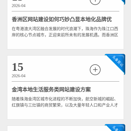
2026-04
香洲区网站建设如何巧妙凸显本地化品牌优
在粤港澳大湾区融合发展的时代浪潮下，珠海作为珠江口西
势？
岸的核心节点城市，正迎来前所未有的发展机遇。而香洲区
作为珠海的主城区、经济与文化中心，聚集了大量的科技企
业、现代服务业及传统制造企业。在这片充满活力的商业沃
土上，企业间的竞争早已跨越了线下门店的范畴，全面延伸
至数字世界。 然而，许多香洲区企业在进行网站建设时
15
2026-04
金湾本地生活服务类网站建设方案
随着珠海金湾区城市化进程的不断加快，航空新城的崛起、
红旗镇与三灶镇的商贸繁荣，以及大量年轻人口和产业人才
的涌入，金湾本地的消费活力正在呈指数级增长。从餐饮美
食、美容美发、家政保洁，到汽车维修、休闲娱乐，本地生
活服务类市场正迎来黄金发展期。 然而，面对日益激烈的
同城竞争，许多金湾本地的实体门店依然固守着“等客上门”