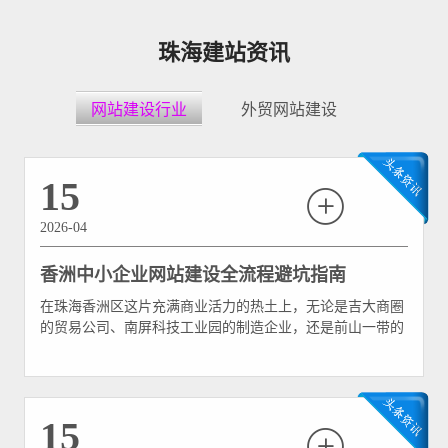
珠海建站资讯
网站建设行业
外贸网站建设
15
2026-04
香洲中小企业网站建设全流程避坑指南
在珠海香洲区这片充满商业活力的热土上，无论是吉大商圈
的贸易公司、南屏科技工业园的制造企业，还是前山一带的
初创服务业，都面临着数字化转型的生死大考。对于中小企
业而言，建立一个属于自己的官方网站，往往是触网的第一
步。 然而，看似简单的建个网站，背后却暗藏玄机。许多
香洲的中小企业主在建站过程中，由于缺乏专业技术背景和
15
项目经验