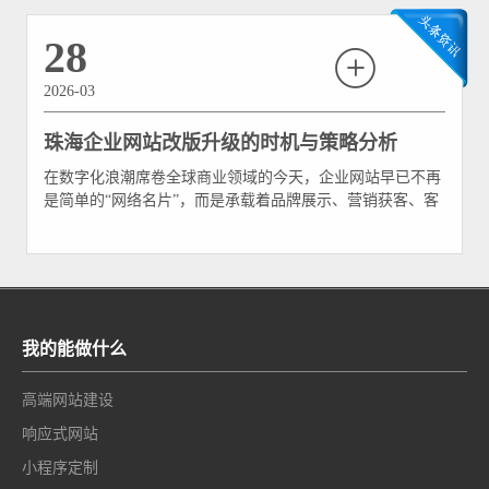
对于斗门的企业而言，企业官网早就不再是几张图片和一段
公司简介堆砌的“电子画册”，而是承担着精准获客、
28
2026-03
珠海企业网站改版升级的时机与策略分析
在数字化浪潮席卷全球商业领域的今天，企业网站早已不再
是简单的“网络名片”，而是承载着品牌展示、营销获客、客
户服务、成交转化等多重核心功能的重要商业平台。珠海作
为粤港澳大湾区的重要城市，拥有超过十五万家注册企业，
其中大量企业依赖官方网站作为数字化业务的核心入口。然
而，许多珠海企业在网站建成上线后便疏于维护
我的能做什么
高端网站建设
响应式网站
小程序定制