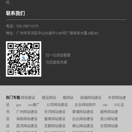
师…
联系我们
电话：020-2987-6379
地址：广州市天河区中山大道中1190号广珠商务大厦A栋401
扫一扫添加客服
与您直接沟通
热门专题
网站建设
建设网站
做网站
高端网站建设
外贸网站建
设
geo
seo推广
公司网站建设
企业网站制作
cdn
SSL证
书
广州网站建设
天河网站建设
黄埔网站建设
越秀网站建
设
海珠网站建设
番禺网站建设
白云网站建设
南沙网站建
设
荔湾网站建设
花都网站建设
佛山网站建设
东莞网站建