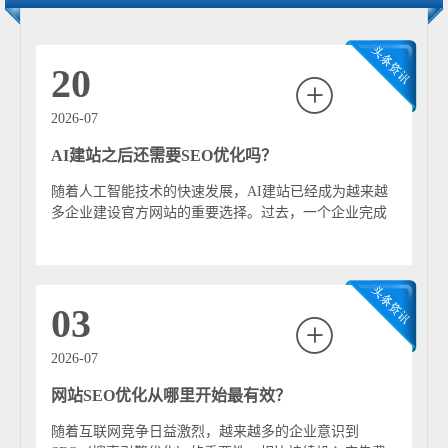
后的答案，用户点击链接的行为显著减少。这种变化使得
网站流量入口从“搜索结果页”转向“AI答案引用”，推动了
GEO的出现与发展。 三、核心特点 语义优先：强调内容
20
的语义清晰度与上下文完整性，而非单纯关键词堆砌。 结
构化表达：通过分点、标题、问答等结构，提高内容被AI
2026-07
解析的效率。 权威与可信度：高质量、专业性强的内容更
AI建站之后还需要SEO优化吗？
容易被AI采纳。 上下文适配：内容需能够回答具体问题，
并具备明确结论。 四、与SEO的区别 SEO主要关注搜索引
随着人工智能技术的快速发展，AI建站已经成为越来越
擎排名机制，如关键词密度、外链数量等；而GEO更关注
多企业建设官方网站的重要选择。过去，一个企业完成
内容是否能被AI理解并直接用于生成答案。SEO优化的是
网站建设往往需要经历需求分析、网站设计、程...
“搜索结果页位置”，GEO优化的是“AI答案中的存在感”。
两者并非对立关系，而是逐步融合发展。 五、应用方法 常
见的GEO优化策略包括： 构建清晰的问题—答案结构
03
（FAQ形式） 使用简洁明确的语言表达核心观点 增强内容
的专业性与数据支撑 提供完整上下文，避免信息碎片化 提
2026-07
升页面整体内容质量与可信度 六、发展趋势 随着AI搜索
网站SEO优化从哪里开始最有效？
的普及，GEO将成为网站获取流量的重要手段之一。未
来，内容创作将更加注重“机器可读性”与“人类可理解性”
随着互联网竞争日益激烈，越来越多的企业意识到