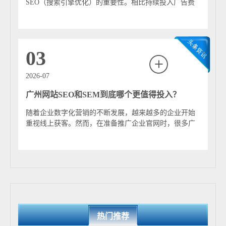
的结合，网站优化也将从技术驱动转向内容驱动。 总体来
SEO（搜索引擎优化）的重要性。相比持续投入广告费
看，GEO代表了搜索优化从“排名竞争”向“内容价值竞争”
用，SEO能够帮助企业长期获取稳定的自然流量，...
的转变，是数字内容生态在人工智能时代的重要演进方
向。
03
2026-07
广州网站SEO和SEM到底哪个更值得投入？
随着企业数字化营销的不断发展，越来越多的企业开始
重视线上获客。然而，在准备推广企业官网时，很多广
州负责人都会遇到一个共同的问题： 网站SEO...
热门推荐