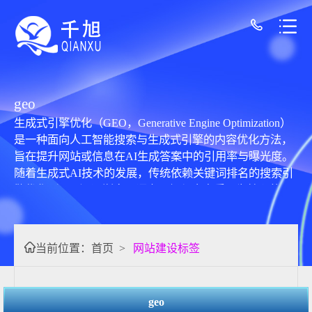
geo
生成式引擎优化（GEO，Generative Engine Optimization）
是一种面向人工智能搜索与生成式引擎的内容优化方法，
旨在提升网站或信息在AI生成答案中的引用率与曝光度。
随着生成式AI技术的发展，传统依赖关键词排名的搜索引
擎优化（SEO）逐渐向以语义理解与内容质量为核心的
GEO转变。 一、概念定义 GEO是指通过优化内容结构、
语义表达和信息权威性，使网站内容更容易被生成式AI系
统（如对话式搜索、智能助手等）理解、引用和整合，从
当前位置：
首页
>
网站建设标签
而在AI生成的答案中获得优先展示的一种策略。其核心目
标不是“排名第一”，而是“被AI选中”。 二、发展背景 在传
统搜索模式下，用户通过输入关键词获取链接列表，再自
geo
行筛选信息。而在生成式搜索环境中，AI会直接生成整合