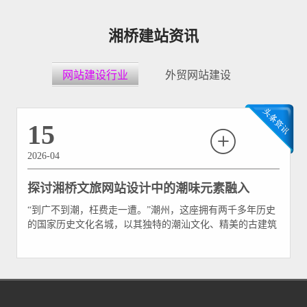
湘桥建站资讯
网站建设行业
外贸网站建设
15
2026-04
探讨湘桥文旅网站设计中的潮味元素融入
“到广不到潮，枉费走一遭。”潮州，这座拥有两千多年历史
的国家历史文化名城，以其独特的潮汕文化、精美的古建筑
群和令人垂涎的潮州美食闻名遐迩。而作为潮州的核心区，
湘桥区更是潮州文化的精髓所在——这里有“十八梭船廿四
洲”的广济桥，有鳞次栉比的牌坊街，有“海滨邹鲁”的底
蕴，更有令人魂牵梦绕的市井烟火。 在文旅产业全面数字
化的今