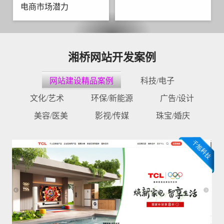
电商市场潜力
湘桥网站开发案例
网站建设精品案例
科技/电子
文化/艺术
环保/新能源
广告/设计
美容/医美
影视/传媒
珠宝/婚庆