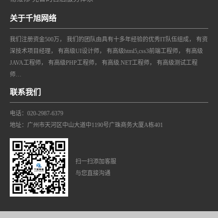
关于千旭网络
我们注册资金500万， 我们的团队由具有十多年经验的优秀IT队伍组成， 有资
深技术项目经理， 有高级UI设计师， 有高级html5,css3前端工程师， 有高级
JAVA工程师， 有高级PHP工程师， 有高级.NET工程师， 有高级测试工程
师…
联系我们
电话：020-2987-6379
地址：广州市天河区中山大道中1190号广珠商务大厦A栋401
扫一扫添加客服
与您直接沟通