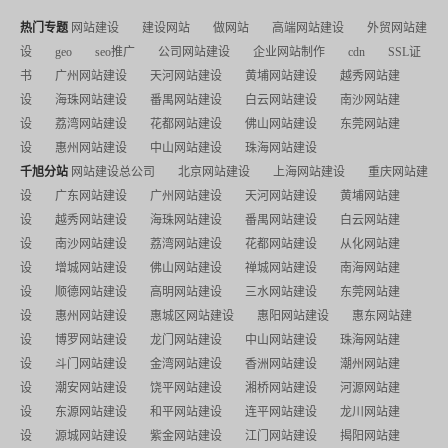
热门专题
网站建设
建设网站
做网站
高端网站建设
外贸网站建
设
geo
seo推广
公司网站建设
企业网站制作
cdn
SSL证
书
广州网站建设
天河网站建设
黄埔网站建设
越秀网站建
设
海珠网站建设
番禺网站建设
白云网站建设
南沙网站建
设
荔湾网站建设
花都网站建设
佛山网站建设
东莞网站建
设
惠州网站建设
中山网站建设
珠海网站建设
千旭分站
网站建设总公司
北京网站建设
上海网站建设
重庆网站建
设
广东网站建设
广州网站建设
天河网站建设
黄埔网站建
设
越秀网站建设
海珠网站建设
番禺网站建设
白云网站建
设
南沙网站建设
荔湾网站建设
花都网站建设
从化网站建
设
增城网站建设
佛山网站建设
禅城网站建设
南海网站建
设
顺德网站建设
高明网站建设
三水网站建设
东莞网站建
设
惠州网站建设
惠城区网站建设
惠阳网站建设
惠东网站建
设
博罗网站建设
龙门网站建设
中山网站建设
珠海网站建
设
斗门网站建设
金湾网站建设
香洲网站建设
潮州网站建
设
潮安网站建设
饶平网站建设
湘桥网站建设
河源网站建
设
东源网站建设
和平网站建设
连平网站建设
龙川网站建
设
源城网站建设
紫金网站建设
江门网站建设
揭阳网站建