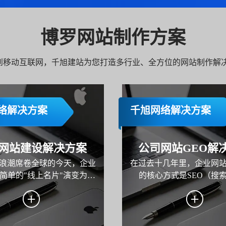
博罗网站制作方案
C 到移动互联网，千旭建站为您打造多行业、全方位的网站制作解
络解决方案
千旭网络解决方案
网站建设解决方案
公司网站GEO解
浪潮席卷全球的今天，企业
在过去十几年里，企业网
简单的"线上名片"演变为品
的核心方式是SEO（搜
核心枢纽、市场营销的主阵
化）。但从2024年开始，
运营的关键载体。本方案旨
的变化正在发生——用户不
业规划并构建一个集品牌展
索"，而是开始"询问AI"。 从 
营销、线索转化与用户服务
到 Google Gemini，再到