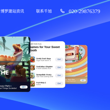
020-29876379
博罗建站资讯
联系千旭
99%客户续费率）