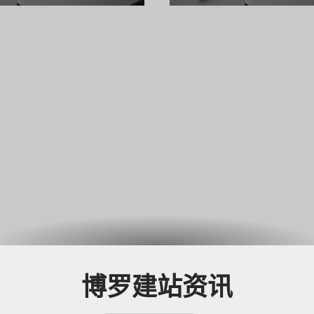
高端官方网站，确保网站不
品，用户获取信息的路径正
的产物，更是驱动业务增长
链接"，转向"直接获得答案
的战略资产。
味着： 企业网站的
博罗建站资讯