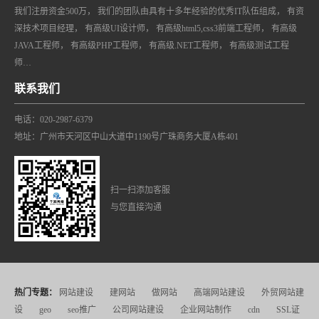
我们注册资金500万， 我们的团队由具有十多年经验的优秀IT队伍组成， 有资
深技术项目经理， 有高级UI设计师， 有高级html5,css3前端工程师， 有高级
JAVA工程师， 有高级PHP工程师， 有高级.NET工程师， 有高级测试工程
师…
联系我们
电话：020-2987-6379
地址：广州市天河区中山大道中1190号广珠商务大厦A栋401
扫一扫添加客服
与您直接沟通
热门专题：
网站建设
建网站
做网站
高端网站建设
外贸网站建
设
geo
seo推广
公司网站建设
企业网站制作
cdn
SSL证