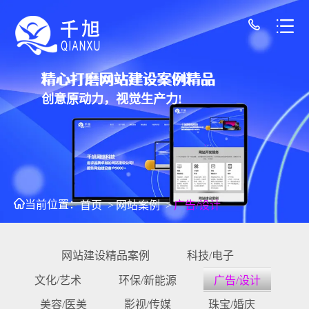
精心打磨网站建设案例精品
创意原动力，视觉生产力!
当前位置：
首页
>
网站案例
>
广告/设计
网站建设精品案例
科技/电子
文化/艺术
环保/新能源
广告/设计
美容/医美
影视/传媒
珠宝/婚庆