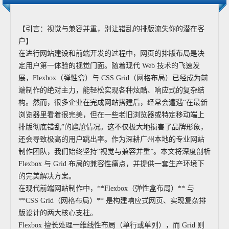
【引言：视觉与兼容并重，别让错乱的排版流失你的潜在客
户】
在进行网站建设和前端开发的过程中，网页的排版布局是决
定用户第一体验的视觉门面。随着现代 Web 技术的飞速发
展，Flexbox（弹性盒）与 CSS Grid（网格布局）已经成为前
端制作的绝对主力，能轻松实现各种炫酷、响应式的复杂结
构。然而，很多企业在完成网站搭建后，经常会遭遇“在最新
浏览器里看着很完美，但在一些老旧浏览器或特定移动端上
排版彻底错乱”的尴尬情况。这不仅极大地损害了品牌形象，
还会导致极高的用户跳出率。作为深耕广州本地的专业网站
制作团队，我们始终坚持“视觉与兼容并重”。本文将深度剖析
Flexbox 与 Grid 布局的兼容性痛点，并提供一套生产环境下
的完美解决方案。
在现代前端网站制作中，**Flexbox（弹性盒布局）** 与
**CSS Grid（网格布局）** 是构建响应式网页、实现复杂排
版设计的两大核心支柱。
Flexbox 擅长处理一维线性布局（单行或单列），而 Grid 则