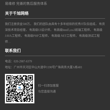
易维修 完善的售后服务体系
关于千旭网络
我们注册资金500万， 我们的团队由具有十多年经验的优秀IT队伍组成， 有资
深技术项目经理， 有高级UI设计师， 有高级html5,css3前端工程师， 有高级
JAVA工程师， 有高级PHP工程师， 有高级.NET工程师， 有高级测试工程
师…
联系我们
电话：020-2987-6379
地址：广州市天河区中山大道中1190号广珠商务大厦A栋401
扫一扫添加客服
与您直接沟通