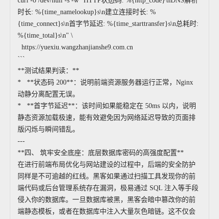
curl -o /dev/null -s -w "HTTP状态码: %{http_code}\nDNS解析
时长: %{time_namelookup}s\n建立连接时长: %
{time_connect}s\n首字节延迟: %{time_starttransfer}s\n总耗时:
%{time_total}s\n" \
https://yuexiu.wangzhanjianshe9.com.cn
```
**测试结果判读：**
* **状态码 200**：说明前端资源服务器运行正常，Nginx
动静分离配置无误。
* **首字节延迟**：该时间如果能稳定在 50ms 以内，说明
静态资源加载极速，能有效避免因为网络延迟导致的页面排
版闪烁与瞬间错乱。
---
**四、 筑牢安全底座：底层数据库密码的高强度配置**
在进行前端布局优化与网站建设的过程中，后端的安全防护
同样是不可逾越的红线。黑客如果通过扫描工具发现你的前
端代码或后台管理系统存在漏洞，极易通过 SQL 注入等手段
侵入你的数据库。一旦数据库被黑，黑客会暗中篡改你的前
端静态模板，或者在数据库中注入大量灰色暗链。这不仅会