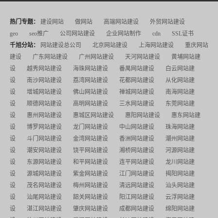
热门专题：
建设网站
做网站
高端网站建设
外贸网站建设
geo
seo推广
公司网站建设
企业网站制作
cdn
SSL证书
千旭分站：
网站建设总公司
北京网站建设
上海网站建设
重庆网站
建设
广东网站建设
广州网站建设
天河网站建设
黄埔网站建
设
越秀网站建设
海珠网站建设
番禺网站建设
白云网站建
设
南沙网站建设
荔湾网站建设
花都网站建设
从化网站建
设
增城网站建设
佛山网站建设
禅城网站建设
南海网站建
设
顺德网站建设
高明网站建设
三水网站建设
东莞网站建
设
惠州网站建设
惠城区网站建设
惠阳网站建设
惠东网站建
设
博罗网站建设
龙门网站建设
中山网站建设
珠海网站建
设
斗门网站建设
金湾网站建设
香洲网站建设
潮州网站建
设
潮安网站建设
饶平网站建设
湘桥网站建设
河源网站建
设
东源网站建设
和平网站建设
连平网站建设
龙川网站建
设
源城网站建设
紫金网站建设
江门网站建设
揭阳网站建
设
茂名网站建设
梅州网站建设
清远网站建设
汕头网站建
设
汕尾网站建设
韶关网站建设
阳江网站建设
云浮网站建
设
湛江网站建设
肇庆网站建设
成都网站建设
绵阳网站建