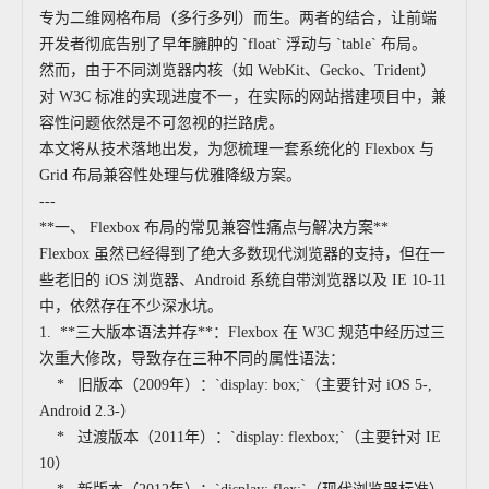
专为二维网格布局（多行多列）而生。两者的结合，让前端
开发者彻底告别了早年臃肿的 `float` 浮动与 `table` 布局。
然而，由于不同浏览器内核（如 WebKit、Gecko、Trident）
对 W3C 标准的实现进度不一，在实际的网站搭建项目中，兼
容性问题依然是不可忽视的拦路虎。
本文将从技术落地出发，为您梳理一套系统化的 Flexbox 与
Grid 布局兼容性处理与优雅降级方案。
---
**一、 Flexbox 布局的常见兼容性痛点与解决方案**
Flexbox 虽然已经得到了绝大多数现代浏览器的支持，但在一
些老旧的 iOS 浏览器、Android 系统自带浏览器以及 IE 10-11
中，依然存在不少深水坑。
1. **三大版本语法并存**：Flexbox 在 W3C 规范中经历过三
次重大修改，导致存在三种不同的属性语法：
* 旧版本（2009年）：`display: box;`（主要针对 iOS 5-,
Android 2.3-）
* 过渡版本（2011年）：`display: flexbox;`（主要针对 IE
10）