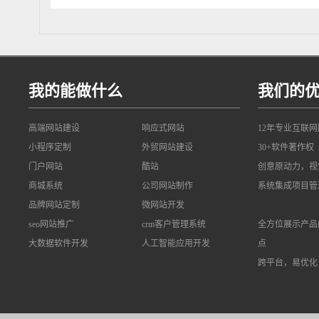
我的能做什么
我们的
高端网站建设
响应式网站
12年专业互联
小程序定制
外贸网站建设
30+软件著作权
门户网站
酷站
创意原动力，视
商城系统
公司网站制作
系统集成项目管
品牌网站定制
微网站开发
seo网站推广
crm客户管理系统
全方位展示产品
大数据软件开发
人工智能应用开发
点
跨平台，易优化