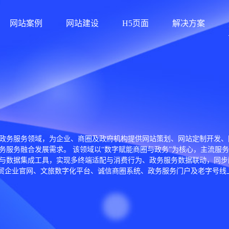
网站案例
网站建设
H5页面
解决方案
政务服务领域，为企业、商圈及政府机构提供网站策划、网站定制开发、网
服务融合发展需求。 该领域以“数字赋能商圈与政务”为核心，主流服务商
与数据集成工具，实现多终端适配与消费行为、政务服务数据联动，同步
商贸企业官网、文旅数字化平台、诚信商圈系统、政务服务门户及老字号线
数字化方案，为时尚产业客户提供“即秀即买”等场景化功能开发。 行业
“即秀即买”系统等，覆盖商贸、文旅、政务、时尚产业等30余个行业。
化升级，更通过政务平台优化打通“指尖办”服务渠道，推动信用体系与数字