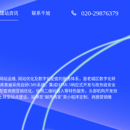
020-29876379
建站资讯
联系千旭
站运维, 网站优化及数字化配套的服务体系，是老城区数字化转
普遍采用自研CMS系统，集成HTML5响应式开发与政务级安全
配套商圈营销优化、信用二维码嵌入等特色服务，头部机构开发效
上转型站点建设，延伸至“越秀商家”类小程序定制、商圈营销推
深耕多年，头部服务商自2014年起布局研发，积累大量标杆案例，
凭借场景化定制能力、全流程服务保障及高效售后响应，核心机构客
服务深度融合，成为越秀区激活老城区活力、构建“时尚+数智”生