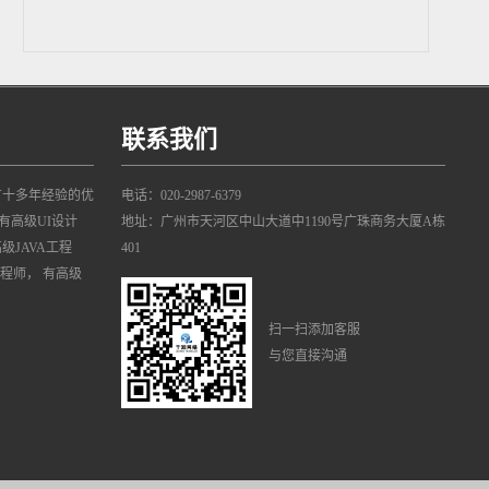
联系我们
有十多年经验的优
电话：020-2987-6379
有高级UI设计
地址：广州市天河区中山大道中1190号广珠商务大厦A栋
高级JAVA工程
401
工程师， 有高级
扫一扫添加客服
与您直接沟通