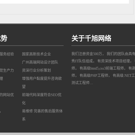
优势
关于千旭网络
我们注册资金500万， 我们的团队由具
网服务经验
国家高新技术企业
秀IT队伍组成， 有资深技术项目经理， 
广州高端网站设计团队
师， 有高级html5,css3前端工程师， 有
觉生产力
资深行业分析策划
师， 有高级PHP工程师， 有高级.NET
理
增强用户黏度提升咨询欲
测试工程师…
望
的网站优
前端代码深度符合SEO优
化
，
易维修 完善的售后服务体
系