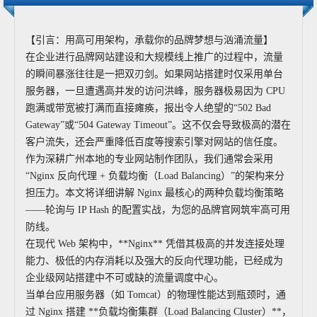
【引言：用高可用架构，承载你的品牌梦想与汹涌流量】
在企业进行品牌网站建设和大规模线上推广的过程中，流量
的瞬间暴涨往往是一把双刃剑。如果网站搭建时仅采用单台
服务器，一旦遭遇高并发的访问洪峰，服务器极易因为 CPU
跑满或带宽被打满而直接瘫痪，报出令人绝望的“502 Bad
Gateway”或“504 Gateway Timeout”。这不仅会导致极高的潜在
客户流失，还会严重降低百度等搜索引擎对网站的信任度。
作为深耕广州本地的专业网站制作团队，我们通常会采用
“Nginx 反向代理 + 负载均衡（Load Balancing）”的架构来分
担压力。本文将详细讲解 Nginx 最核心的两种负载均衡策略
——轮询与 IP Hash 的配置实战，为您的品牌官网筑牢高可用
防线。
在现代 Web 架构中，**Nginx** 凭借其极高的并发连接处理
能力、极低的内存消耗以及强大的反向代理功能，已经成为
企业级网站搭建中不可或缺的流量调度中心。
当单台应用服务器（如 Tomcat）的物理性能达到瓶颈时，通
过 Nginx 搭建 **负载均衡集群（Load Balancing Cluster）**，