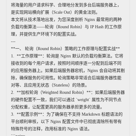
将海量的用户请求科学、合理地分发到多台后端服务器上，
是实现网站横向扩展（Scale Out）的黄金法则。
本文将从技术落地出发，为您深度剖析 Nginx 最常用的两种
负载均衡算法——轮询（Round Robin）与 IP Hash 的工作原
理，并提供生产环境下的配置实战。
---
**一、 轮询（Round Robin）策略的工作原理与配置实战**
1. **工作原理**：轮询是 Nginx 默认的负载均衡算法。它将
接收到的每个用户请求，按照时间顺序逐一分配到后端不同
的应用服务器上。如果后端服务器宕机，Nginx 会自动将其剔
除，确保服务的可用性。轮询策略非常适合后端服务器性能
对等、且应用无状态（Stateless）的场景。
2. **加权轮询（Weighted Round Robin）**：如果后端服务器
的硬件配置不一致，我们可以通过 `weight` 属性为不同节点
分配权重，让配置更高的服务器承担更多的流量。
3. **配置示例**：为了确保在不支持 Markdown 标题语法的
平台顺利审核，以下 Nginx 配置文件中已彻底清除所有带有
特殊符号的注释，改用标准的 Nginx 语法。