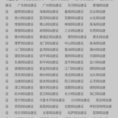
建设
广东网站建设
广州网站建设
天河网站建设
黄埔网站建
设
越秀网站建设
海珠网站建设
番禺网站建设
白云网站建
设
南沙网站建设
荔湾网站建设
花都网站建设
从化网站建
设
增城网站建设
佛山网站建设
禅城网站建设
南海网站建
设
顺德网站建设
高明网站建设
三水网站建设
东莞网站建
设
惠州网站建设
惠城区网站建设
惠阳网站建设
惠东网站建
设
博罗网站建设
龙门网站建设
中山网站建设
珠海网站建
设
斗门网站建设
金湾网站建设
香洲网站建设
潮州网站建
设
潮安网站建设
饶平网站建设
湘桥网站建设
河源网站建
设
东源网站建设
和平网站建设
连平网站建设
龙川网站建
设
源城网站建设
紫金网站建设
江门网站建设
揭阳网站建
设
茂名网站建设
梅州网站建设
清远网站建设
汕头网站建
设
汕尾网站建设
韶关网站建设
阳江网站建设
云浮网站建
设
湛江网站建设
肇庆网站建设
成都网站建设
绵阳网站建
设
杭州网站建设
武汉网站建设
长沙网站建设
海口网站建
设
南宁网站建设
乌鲁木齐网站建设
兰州网站建设
南京网站建
设
贵阳网站建设
南昌网站建设
合肥网站建设
呼和浩特网站建
设
哈尔滨网站建设
太原网站建设
拉萨网站建设
昆明网站建