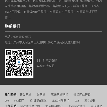
我们注册资金500万， 我们的团队由具有十多年经验的优秀IT队伍组成， 有资
深技术项目经理， 有高级UI设计师， 有高级html5,css3前端工程师， 有高级
JAVA工程师， 有高级PHP工程师， 有高级.NET工程师， 有高级测试工程
师…
联系我们
电话：020-2987-6379
地址：广州市天河区中山大道中1190号广珠商务大厦A栋401
扫一扫添加客服
与您直接沟通
热门专题：
建设网站
做网站
高端网站建设
外贸网站建设
geo
seo推广
公司网站建设
企业网站制作
cdn
SSL证书
千旭分站：
网站建设总公司
北京网站建设
上海网站建设
重庆网站