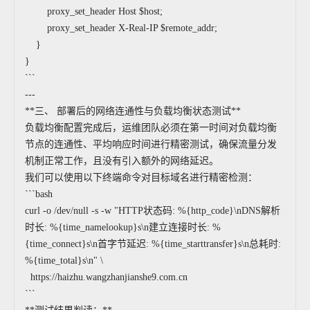
proxy_set_header Host $host;
proxy_set_header X-Real-IP $remote_addr;
}
}
```
---
**三、 部署后的网络连通性与负载均衡状态测试**
负载均衡配置完成后，运维团队必须在第一时间对负载均衡
节点的连通性、平均响应时间进行精密测试，确保流量分发
机制正常工作，且没有引入额外的网络延迟。
我们可以使用以下终端命令对目标域名进行精密检测：
```bash
curl -o /dev/null -s -w "HTTP状态码: %{http_code}\nDNS解析
时长: %{time_namelookup}s\n建立连接时长: %
{time_connect}s\n首字节延迟: %{time_starttransfer}s\n总耗时:
%{time_total}s\n" \
https://haizhu.wangzhanjianshe9.com.cn
```