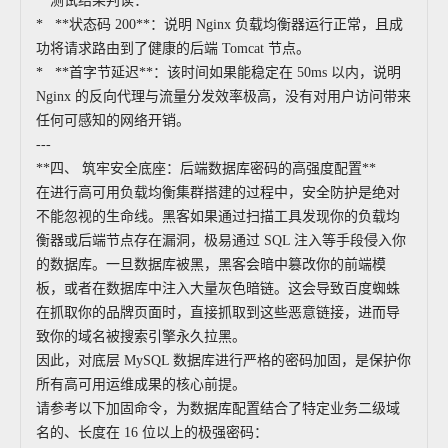
**测试结果判读：**
* **状态码 200**：说明 Nginx 负载均衡器运行正常，且成
功将请求路由到了健康的后端 Tomcat 节点。
* **首字节延迟**：该时间如果能稳定在 50ms 以内，说明
Nginx 的反向代理与流量分发效率极高，没有对用户访问带来
任何可感知的网络开销。
---
**四、 筑牢安全底座：后端数据库密码的高强度配置**
在进行高可用负载均衡集群搭建的过程中，安全防护是绝对
不能忽视的生命线。黑客如果通过扫描工具发现你的负载均
衡器或后端节点存在漏洞，极易通过 SQL 注入等手段侵入你
的数据库。一旦数据库被黑，黑客会暗中篡改你的前端模
板，或者在数据库中注入大量灰色暗链。这会导致百度蜘蛛
在抓取你的品牌页面时，直接抓取到这些恶意链接，进而导
致你的域名被搜索引擎永久拉黑。
因此，对底层 MySQL 数据库进行严格的密码加固，是保护你
所有高可用运维成果的核心前提。
请参考以下加固命令，为数据库配置结合了特定业务二级域
名的、长度在 16 位以上的极强密码：