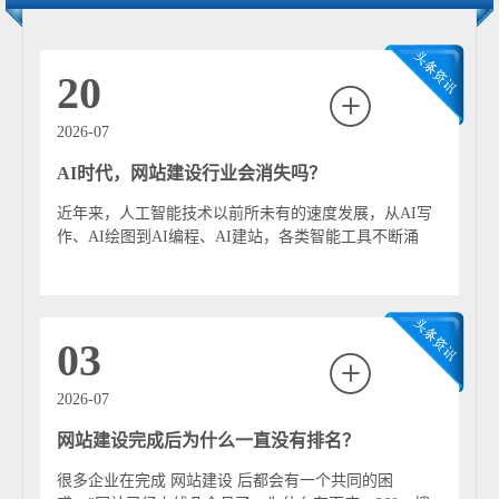
一体的企业官网，能够突破地域限制，有效提升品牌形
象，拓展全国乃至全球市场。特别是结合海珠特色的会展
经济（如广交会），线上官网与线下展会相辅相成，成为
20
“永不落幕的展示窗口”。 2. 政务服务与智慧城市入口： 海
珠区政府及各职能部门通过建设政务门户网站、专项服务
2026-07
平台（如人才服务、企业开办、政策申报等），是推行“互
AI时代，网站建设行业会消失吗？
联网+政务服务”、优化营商环境的重要手段。这类网站致
力于信息公开、在线办事、互动交流，让数据多跑路、群
近年来，人工智能技术以前所未有的速度发展，从AI写
众少跑腿，提升行政效率与公众满意度，是构建“智慧海
作、AI绘图到AI编程、AI建站，各类智能工具不断涌
珠”的线上枢纽。 3. 文化产业与旅游资源窗口： 海珠区文
现，正在深刻改变互联网行业的发展模式。...
化底蕴深厚，拥有广州塔、琶洲数字岛、黄埔古港、海珠
湿地等众多人文与自然景观。相关文化机构、旅游景点的
网站建设，能够生动展示海珠独特魅力，提供旅游资讯、
03
虚拟游览、文化预约等服务，助力文旅融合与城市形象推
广。 4. 特色产业与集群展示平台： 围绕琶洲人工智能与数
2026-07
字经济试验区、中大纺织商圈等特色产业集聚区，建设行
网站建设完成后为什么一直没有排名？
业门户网站或产业集群线上平台，有助于整合产业资源，
展示区域产业实力，促进产业链上下游协作与招商引智。
很多企业在完成 网站建设 后都会有一个共同的困