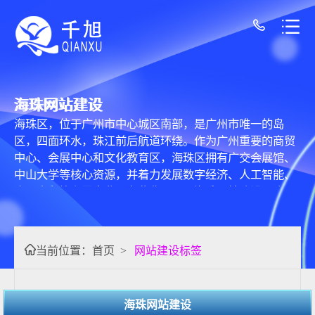
海珠网站建设
海珠区，位于广州市中心城区南部，是广州市唯一的岛
区，四面环水，珠江前后航道环绕。作为广州重要的商贸
中心、会展中心和文化教育区，海珠区拥有广交会展馆、
中山大学等核心资源，并着力发展数字经济、人工智能、
会展商贸等主导产业。在此背景下，海珠网站建设 不仅是
一项技术服务，更是区域经济数字化升级、城市形象展示
与政务服务优化的关键载体。 核心内容与价值体现 海珠网
站建设主要服务于区内各类主体，其核心内容与价值体现
当前位置：
首页
>
网站建设标签
在多个层面： 1. 企业数字化门户与营销引擎： 对于海珠区
密集的商贸企业、制造企业、科创公司及众多中小企业而
言，专业化的网站是数字化转型的基石。一个集品牌展
海珠网站建设
示、产品服务介绍、在线咨询、客户互动乃至交易功能于