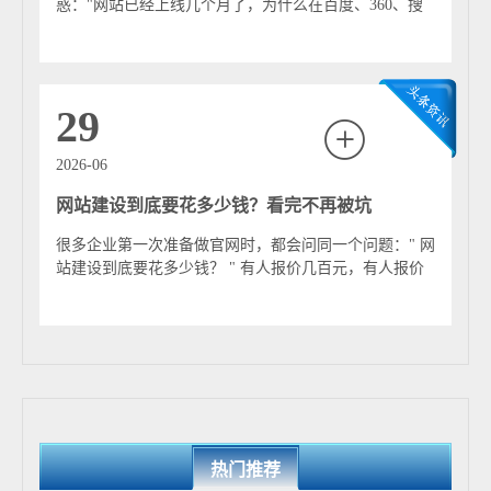
发展趋势与技术要求 当前海珠网站建设呈现出以下趋势：
惑："网站已经上线几个月了，为什么在百度、360、搜
• 移动优先与响应式设计：确保网站在手机、平板等各类
狗甚至Google上搜索相关关键词，还是找...
设备上均有良好体验。 • 视觉体验与品牌化：注重运用现
代设计语言，结合海珠的滨水、生态、创新等元素，打造
具有区域辨识度的视觉形象。 • 智能化与交互性：集成智
29
能客服（AI）、个性化内容推荐、在线预约办理、数据可
视化等交互功能。 • 安全与稳定：尤其对政务类、电商类
2026-06
网站，确保数据安全、支付安全与系统稳定运行至关重
网站建设到底要花多少钱？看完不再被坑
要。 • 搜索引擎优化（SEO）：提升网站在搜索引擎中的
可见度，增加有效流量。 总结 海珠网站建设是连接物理海
很多企业第一次准备做官网时，都会问同一个问题：" 网
珠与数字世界的重要桥梁。它不仅是技术实现的产物，更
站建设到底要花多少钱？ " 有人报价几百元，有人报价
是服务于区域发展战略、赋能实体经济、便利社会民生、
几千元，也有人报价几万元甚至几十万元...
传播城市文化的综合性工程。随着数字技术的不断演进，
专业化、智能化、体验优良的网站将继续为海珠区的高质
量发展注入强劲的线上动力。
热门推荐