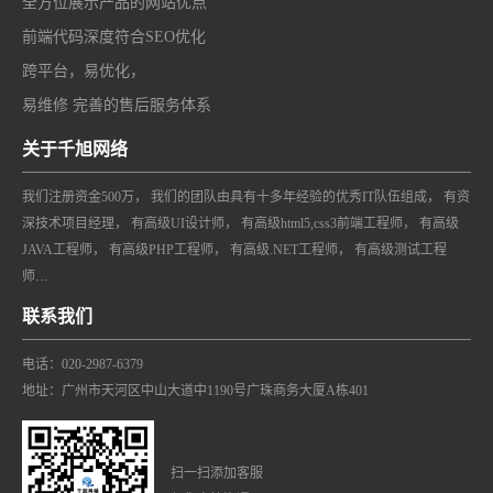
全方位展示产品的网站优点
前端代码深度符合SEO优化
跨平台，易优化，
易维修 完善的售后服务体系
关于千旭网络
我们注册资金500万， 我们的团队由具有十多年经验的优秀IT队伍组成， 有资
深技术项目经理， 有高级UI设计师， 有高级html5,css3前端工程师， 有高级
JAVA工程师， 有高级PHP工程师， 有高级.NET工程师， 有高级测试工程
师…
联系我们
电话：020-2987-6379
地址：广州市天河区中山大道中1190号广珠商务大厦A栋401
扫一扫添加客服