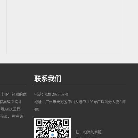
联系我们
有十多年经验的优
电话：020-2987-6379
有高级UI设计
地址：广州市天河区中山大道中1190号广珠商务大厦A栋
高级JAVA工程
401
工程师， 有高级
扫一扫添加客服