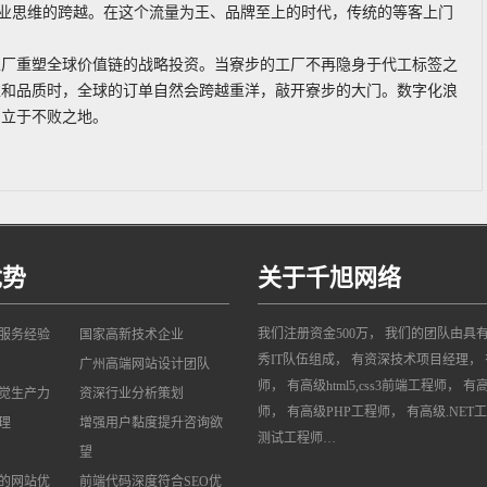
商业思维的跨越。在这个流量为王、品牌至上的时代，传统的等客上门
工厂重塑全球价值链的战略投资。当寮步的工厂不再隐身于代工标签之
准和品质时，全球的订单自然会跨越重洋，敲开寮步的大门。数字化浪
中立于不败之地。
优势
关于千旭网络
我们注册资金500万， 我们的团队由具
网服务经验
国家高新技术企业
秀IT队伍组成， 有资深技术项目经理， 
广州高端网站设计团队
师， 有高级html5,css3前端工程师， 有
觉生产力
资深行业分析策划
师， 有高级PHP工程师， 有高级.NET
理
增强用户黏度提升咨询欲
测试工程师…
望
的网站优
前端代码深度符合SEO优