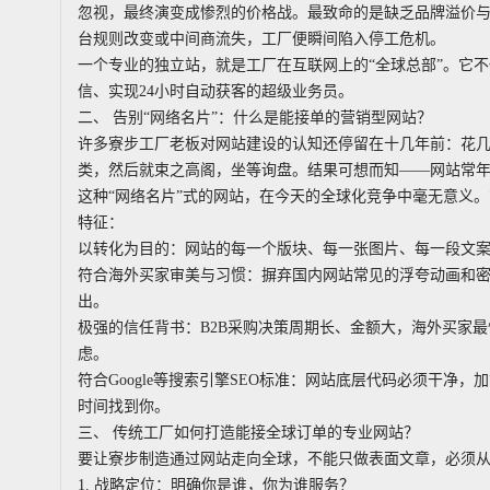
忽视，最终演变成惨烈的价格战。最致命的是缺乏品牌溢价
台规则改变或中间商流失，工厂便瞬间陷入停工危机。
一个专业的独立站，就是工厂在互联网上的“全球总部”。它
信、实现24小时自动获客的超级业务员。
二、 告别“网络名片”：什么是能接单的营销型网站？
许多寮步工厂老板对网站建设的认知还停留在十几年前：花
类，然后就束之高阁，坐等询盘。结果可想而知——网站常年
这种“网络名片”式的网站，在今天的全球化竞争中毫无意义。
特征：
以转化为目的：网站的每一个版块、每一张图片、每一段文案，
符合海外买家审美与习惯：摒弃国内网站常见的浮夸动画和
出。
极强的信任背书：B2B采购决策周期长、金额大，海外买家
虑。
符合Google等搜索引擎SEO标准：网站底层代码必须干净
时间找到你。
三、 传统工厂如何打造能接全球订单的专业网站？
要让寮步制造通过网站走向全球，不能只做表面文章，必须
1. 战略定位：明确你是谁，你为谁服务？