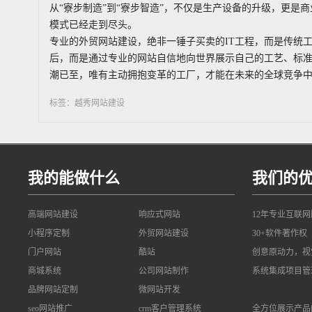
从“寮步制造”到“寮步智造”，不仅是生产设备的升级，更是
模式已经走到尽头。
专业的外贸网站建设，绝非一锤子买卖的IT工程，而是传统
后，而是通过专业的网站自信地向世界展示自己的工艺、标
潮已至，唯有主动拥抱变革的工厂，才能在未来的全球竞争
标签：越秀网站建设
我的能做什么
我们的
高端网站建设
响应式网站
12年专业互联
小程序定制
外贸网站建设
30+软件著作权
门户网站
酷站
创意原动力，视
商城系统
公司网站制作
系统集成项目管
品牌网站定制
微网站开发
seo网站推广
crm客户管理系统
全方位展示产品