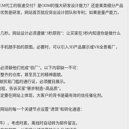
EM代工的极速交付？是ODM的强大研发设计能力？还是某类细分产品
的优势是研发，网站首页就应突出设计团队和专利；如果是量产能力，
几秒。网站设计必须遵循“3秒原则”：让买家在3秒内知道你是做什么
手机随手拍的原图。必要时，可以引入3D产品展示或VR全景看厂，
必须替他们完成“验厂”。以下内容缺一不可：
、整齐的仓库，甚至员工的精神面貌。
，是跨越贸易门槛的通行证，必须醒目展示。
全流程，告诉买家“寮步制造=高品质”。
一定要在网站上体现，大客户的背书是最有效的信任催化剂。
网站的每一个关键节点设置“诱饵”和转化通道：
pe插件），考虑时差，离线时自动转为邮件留言。