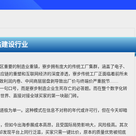
站建设行业
地区重要的制造业重镇，寮步拥有庞大的传统工厂集群，涵盖了电子、
供应链的重塑和互联网经济的深度渗透，寮步传统工厂正面临着前所未
导致利润内卷、中间商层层盘剥导致出厂价与终端价严重脱节……
的一句口号，而是寮步制造企业生死存亡的必答题。而在整个数字化转
向世界、直接对接全球买家的第一块敲门砖。
？
渠道极为单一。这种模式在信息不对称的年代或许可行，但在今天却暗
年，但如今出海参展成本高昂，且受国际局势影响大，风险极高。其次
，却发现平台上同行泛滥，买家只需一键比价，原本的质量优势被彻底