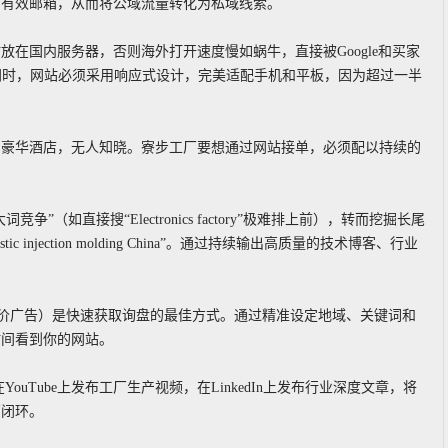
下有效邮箱，从而将公域流量转化为私域线索。
在国内服务器，否则海外打开速度慢如蜗牛，直接被Google和买家
同时，网站必须采用响应式设计，完美适配手机和平板，因为超过一半
的豪华酒店，无人知晓。寮步工厂要想通过网站接单，必须配以持续的
（如直接搜“Electronics factory”极难排上前），转而挖掘长尾
 plastic injection molding China”。通过持续输出高质量的技术博客、行业
关键词竞价广告）是快速获取询盘的最佳方式。通过精准设定地域、关键词和
时间看到你的网站。
通。在YouTube上发布工厂生产视频，在LinkedIn上发布行业深度文章，将
销闭环。