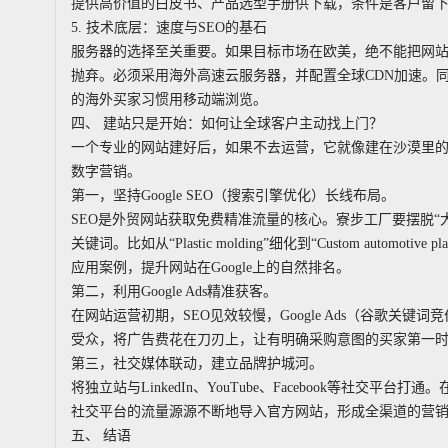
提供高价值的白皮书、产品选型手册供下载，条件是客户留
5. 技术底层：速度与SEO的基石
服务器的选择至关重要。如果目标市场在欧美，绝不能把网站放
抛弃。必须采用海外高速云服务器，并配置全球CDN加速。
的海外买家习惯用移动端浏览。
四、 建站只是开始：如何让全球客户主动找上门？
一个专业的网站建好后，如果不去运营，它就像建在沙漠里
数字营销。
第一，坚持Google SEO（搜索引擎优化）长线布局。
SEO是外贸网站获取免费精准流量的核心。寮步工厂要摆脱“大词竞争”
关键词。比如从“Plastic molding”细化到“Custom automotive
应用案例，提升网站在Google上的自然排名。
第二，利用Google Ads精准获客。
在网站运营初期，SEO见效较慢，Google Ads（谷歌
受众，将广告费花在刀刃上，让有明确采购意图的买家第一
第三，社交媒体联动，建立品牌护城河。
将独立站与LinkedIn、YouTube、Facebook等社交平台打
社交平台的流量源源不断地导入官方网站，形成全渠道的营
五、 结语