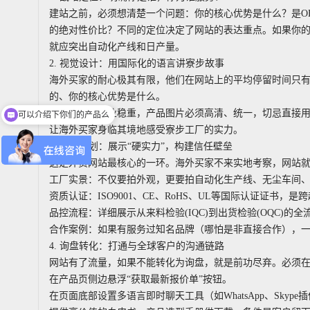
建站之前，必须想清楚一个问题：你的核心优势是什么？是O
的绝对性价比？不同的定位决定了网站的表达重点。如果你
就应突出自动化产线和日产量。
2. 视觉设计：用国际化的语言讲寮步故事
海外买家的耐心极其有限，他们在网站上的平均停留时间只有
可以介绍下你们的产品么
的、你的核心优势是什么。
色彩搭配要专业稳重，产品图片必须高清、统一，切忌直接用
你们是怎么收费的呢
让海外买家身临其境地感受寮步工厂的实力。
3. 内容策划：展示“硬实力”，构建信任壁垒
这是外贸网站最核心的一环。海外买家不来实地考察，网站就
工厂实景：不仅要拍外观，更要拍自动化生产线、无尘车间
资质认证：ISO9001、CE、RoHS、UL等国际认证证书
品控流程：详细展示从来料检验(IQC)到出货检验(OQC)的
合作案例：如果有服务过知名品牌（哪怕是非直接合作），
4. 询盘转化：打通与全球客户的沟通链路
网站有了流量，如果不能转化为询盘，就是前功尽弃。必须在
在产品页侧边悬浮“获取最新报价单”按钮。
在页面底部设置多语言即时聊天工具（如WhatsApp、Sky