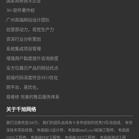
国家高新技术企业
30+软件著作权
广州高端网站设计团队
创意原动力，视觉生产力
资深行业分析策划
系统集成项目管理
增强用户黏度提升咨询欲望
全方位展示产品的网站优点
前端代码深度符合SEO优化
跨平台，易优化，
易维修 完善的售后服务体系
关于千旭网络
我们注册资金500万， 我们的团队由具有十多年经验的优秀IT队伍组成， 有资
深技术项目经理， 有高级UI设计师， 有高级html5,css3前端工程师， 有高级
JAVA工程师， 有高级PHP工程师， 有高级.NET工程师， 有高级测试工程