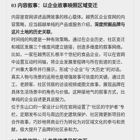
03 内容叙事：以企业故事映照区域变迁
内容是官网讲述品牌故事的核心载体。越秀区企业官网的内
容策略，应当超越单纯的产品或服务介绍，
深度挖掘品牌与
这片土地的历史关联
。
时间线的构建是一种有效策略。通过在企业历史、社区变迁
和城区发展三个维度间建立链接，创造多维度的叙事网络。
比如，一家在越秀区扎根半个世纪的食品企业，可以在官网
中设置互动时间轴，将企业发展里程碑与所在街道的变迁、
广州重大事件并行展示，形成“小企业”与“大历史”的对话。
真实人物与场景的运用也是增强故事可信度的关键。通过员
工、老顾客、社区邻居的访谈视频或图文故事，展现品牌在
具体生活场景中的角色与价值。这种接地气的叙事方式，比
单纯的企业自述更具说服力。
位于东山口的一家设计公司在官网设置了“社区的守护者”专
栏，定期发布公司与周边历史建筑保护、社区微更新项目的
合作故事，巧妙地将商业行为转化为对区域文化的参与和贡
献，极大提升了品牌的社区亲和力。