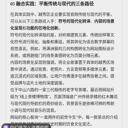
05 融合实践：平衡传统与现代的三条路径
在具体实践中，越秀区企业要实现官网传统与现代的平衡，
可以从以下三条路径入手：
符号的现代化转译
、
内容的场景
化呈现
和
功能的在地化创新
。
符号的现代化转译指的是，对岭南建筑元素、传统纹样等文
化符号进行简化、抽象和重组，将其转化为适合数字屏幕的
视觉语言。例如，将满洲窗的几何构图转化为网站图标设计
系统，或将趟栊门的线条美感转化为页面分隔元素。
内容的场景化呈现则强调，将企业故事置于具体的越秀区场
景中讲述。通过街景、老照片、方言音频等多媒体元素，营
造沉浸式的区域氛围，让用户仿佛漫步在越秀街巷之间，感
受品牌与这片土地的深度链接。
位于中山六路的一家三代相传的老字号茶楼，最近将网站升
级为“线上茶楼博物馆”。页面顶端是广州传统茶楼的红木雕花
与现代简约导航栏的奇妙结合，背景音乐是依稀可辨的粤剧
小调与现代轻音乐的混音。
网站的核心板块“一盅两件的前世今生”中，每一款茶点的介绍
你们是怎么收费的呢
都关联着越秀区特定历史时期的饮食文化变迁。