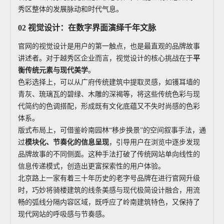
秀区整体的发展脉动和时代气息。
02 视觉设计：在数字界面演绎千年文脉
官网的视觉设计是用户的第一触点，也是最直观的品牌故事
讲述者。对于越秀区企业而言，视觉设计的核心挑战在于
平
衡传统元素与现代美学
。
色彩选择上，可以从广府传统建筑中提取灵感，如镬耳墙的
青灰、琉璃瓦的碧绿、木雕的深褐等，将这些传统色彩与现
代简约的色调搭配，形成既有文化底蕴又不失时尚感的色彩
体系。
版式布局上，可借鉴岭南园林“移步换景”的空间叙事手法，通
过
模块化、节奏化的信息呈现
，引导用户在浏览中逐步发现
品牌故事的不同侧面。这种手法打破了传统网站单向线性的
信息传递模式，创造出更富探索性的用户体验。
北京路上一家有着三十年历史的老字号品牌在进行官网升级
时，巧妙将骑楼建筑的线条美感与现代极简设计融合，用流
畅的弧线分隔内容区域，既呼应了岭南建筑特色，又保持了
现代网站的呼吸感与节奏感。