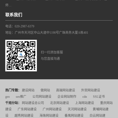
师…
联系我们
电话：020-2987-6379
地址：广州市天河区中山大道中1190号广珠商务大厦A栋401
扫一扫添加客服
与您直接沟通
热门专题：
建设网站
做网站
高端网站建设
外贸网站建设
geo
seo推广
公司网站建设
企业网站制作
cdn
SSL证书
千旭分站：
网站建设总公司
北京网站建设
上海网站建设
重庆网站
建设
广东网站建设
广州网站建设
天河网站建设
黄埔网站建
设
越秀网站建设
海珠网站建设
番禺网站建设
白云网站建