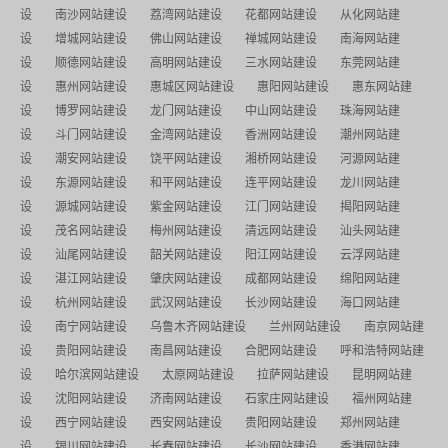
设
南沙网站建设
荔湾网站建设
花都网站建设
从化网站建
设
增城网站建设
佛山网站建设
禅城网站建设
南海网站建
设
顺德网站建设
高明网站建设
三水网站建设
东莞网站建
设
惠州网站建设
惠城区网站建设
惠阳网站建设
惠东网站建
设
博罗网站建设
龙门网站建设
中山网站建设
珠海网站建
设
斗门网站建设
金湾网站建设
香洲网站建设
潮州网站建
设
潮安网站建设
饶平网站建设
湘桥网站建设
河源网站建
设
东源网站建设
和平网站建设
连平网站建设
龙川网站建
设
源城网站建设
紫金网站建设
江门网站建设
揭阳网站建
设
茂名网站建设
梅州网站建设
清远网站建设
汕头网站建
设
汕尾网站建设
韶关网站建设
阳江网站建设
云浮网站建
设
湛江网站建设
肇庆网站建设
成都网站建设
绵阳网站建
设
杭州网站建设
武汉网站建设
长沙网站建设
海口网站建
设
南宁网站建设
乌鲁木齐网站建设
兰州网站建设
南京网站建
设
贵阳网站建设
南昌网站建设
合肥网站建设
呼和浩特网站建
设
哈尔滨网站建设
太原网站建设
拉萨网站建设
昆明网站建
设
沈阳网站建设
济南网站建设
石家庄网站建设
福州网站建
设
西宁网站建设
西安网站建设
贵阳网站建设
郑州网站建
设
银川网站建设
长春网站建设
长沙网站建设
香港网站建