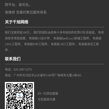
跨平台，易优化，
易维修 完善的售后服务体系
关于千旭网络
我们注册资金500万， 我们的团队由具有十多年经验的优秀IT队伍组成， 有资
深技术项目经理， 有高级UI设计师， 有高级html5,css3前端工程师， 有高级
JAVA工程师， 有高级PHP工程师， 有高级.NET工程师， 有高级测试工程
师…
联系我们
电话：020-2987-6379
地址：广州市天河区中山大道中1190号广珠商务大厦A栋401
扫一扫添加客服
与您直接沟通