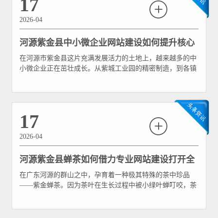
17
2026-04
河源紫金县中小微企业网站建设如何提升核心
在河源市紫金县这片充满发展活力的土地上，越来越多的中
竞争力？
小微企业正在茁壮成长。从紫城工业园的精密制造，到各镇
街的特色农副产品加工，紫金县的民营经济展现出了强劲的
韧性。然而，随着市场竞争的日益加剧，许多紫金本土企业
面临着一个共同的瓶颈：业务过度依赖本地熟人经济，难以
跨出县界、市界，真正融入粤港澳大湾区的庞大市场。 在
17
数字化浪
2026-04
河源紫金县蝉茶如何借力专业网站建设打开全
在广东河源的群山之中，孕育着一种极其特殊的茶中珍品
国销路？
——紫金蝉茶。因为茶叶在生长过程中被小绿叶蝉叮咬，茶
树启动防御机制分泌出特殊的芳香物质，从而造就了蝉茶独
有的“蜜香”与“奇特鲜爽”。近年来，紫金蝉茶屡获殊荣，名
声大噪，甚至被茶客们戏称为“茶中燕窝”。 然而，“酒香也