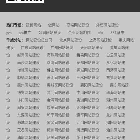
热门专题：
建设网站
做网站
高端网站建设
外贸网站建设
geo
seo推广
公司网站建设
企业网站制作
cdn
SSL证书
千旭分站：
网站建设总公司
北京网站建设
上海网站建设
重庆网站
建设
广东网站建设
广州网站建设
天河网站建设
黄埔网站建
设
越秀网站建设
海珠网站建设
番禺网站建设
白云网站建
设
南沙网站建设
荔湾网站建设
花都网站建设
从化网站建
设
增城网站建设
佛山网站建设
禅城网站建设
南海网站建
设
顺德网站建设
高明网站建设
三水网站建设
东莞网站建
设
惠州网站建设
惠城区网站建设
惠阳网站建设
惠东网站建
设
博罗网站建设
龙门网站建设
中山网站建设
珠海网站建
设
斗门网站建设
金湾网站建设
香洲网站建设
潮州网站建
设
潮安网站建设
饶平网站建设
湘桥网站建设
河源网站建
设
东源网站建设
和平网站建设
连平网站建设
龙川网站建
设
源城网站建设
紫金网站建设
江门网站建设
揭阳网站建
设
茂名网站建设
梅州网站建设
清远网站建设
汕头网站建
设
汕尾网站建设
韶关网站建设
阳江网站建设
云浮网站建