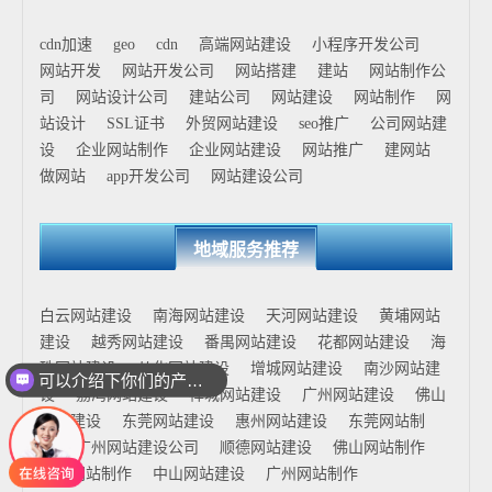
cdn加速
geo
cdn
高端网站建设
小程序开发公司
网站开发
网站开发公司
网站搭建
建站
网站制作公
司
网站设计公司
建站公司
网站建设
网站制作
网
站设计
SSL证书
外贸网站建设
seo推广
公司网站建
设
企业网站制作
企业网站建设
网站推广
建网站
做网站
app开发公司
网站建设公司
地域服务推荐
白云网站建设
南海网站建设
天河网站建设
黄埔网站
建设
越秀网站建设
番禺网站建设
花都网站建设
海
珠网站建设
从化网站建设
增城网站建设
南沙网站建
可以介绍下你们的产品么
设
荔湾网站建设
禅城网站建设
广州网站建设
佛山
网站建设
东莞网站建设
惠州网站建设
东莞网站制
作
广州网站建设公司
顺德网站建设
佛山网站制作
花都网站制作
中山网站建设
广州网站制作