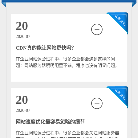
存储副本并响应用户请求，而调度系统则通过DNS解析或
智能算法，将用户请求分配到最优节点。常见的调度策略
包括基于用户地理位置、网络延迟以及服务器负载情况的
20
综合判断。 除了加速访问，CDN还具备多项实用功能。首
先是负载均衡能力，可以有效分散流量压力，防止源服务
2026-07
器因访问量过大而宕机。其次是安全防护能力，例如抵御
CDN真的能让网站更快吗？
DDoS攻击、隐藏源站真实IP地址、支持HTTPS加密传输
等。此外，CDN还能通过缓存机制减少源站带宽消耗，从
在企业网站运营过程中，很多企业都会遇到这样的问
而降低运营成本。 CDN的应用非常广泛，几乎涵盖所有互
题：网站服务器明明配置不错，程序也没有明显问题，
联网服务场景，如企业官网、电商平台、视频点播、在线
但是不同地区用户访问速度却差异很大。有些地方打...
教育以及移动应用等。对于访问用户分布广泛、对加载速
度要求较高的网站来说，CDN已经成为不可或缺的基础设
施。 随着技术的发展，CDN正不断向智能化和一体化方向
20
演进。例如，全站加速（不仅限于静态资源）、边缘计算
（在节点上执行逻辑处理）以及与云服务深度融合等。这
2026-07
些新能力使CDN不仅仅是“加速工具”，更成为支撑现代互
网站速度优化最容易忽略的细节
联网应用的重要组成部分。
在企业网站运营过程中，很多企业都会关注网站服务器