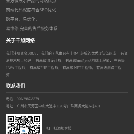
全方位展示产品的网站优点
前端代码深度符合SEO优化
跨平台，易优化，
易维修 完善的售后服务体系
关于千旭网络
我们注册资金500万， 我们的团队由具有十多年经验的优秀IT队伍组成， 有资
深技术项目经理， 有高级UI设计师， 有高级html5,css3前端工程师， 有高级
JAVA工程师， 有高级PHP工程师， 有高级.NET工程师， 有高级测试工程
师…
联系我们
电话：020-2987-6379
地址：广州市天河区中山大道中1190号广珠商务大厦A栋401
扫一扫添加客服