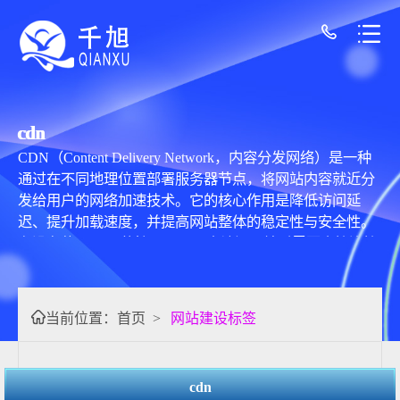
cdn
CDN（Content Delivery Network，内容分发网络）是一种
通过在不同地理位置部署服务器节点，将网站内容就近分
发给用户的网络加速技术。它的核心作用是降低访问延
迟、提升加载速度，并提高网站整体的稳定性与安全性。
在没有使用CDN的情况下，用户访问网站时需要直接连接
源服务器。如果服务器距离用户较远，或者网络状况不
佳，就容易出现页面加载缓慢甚至无法访问的情况。CDN
通过在各地建立“边缘节点”，将网站的静态资源缓存到这
当前位置：
首页
>
网站建设标签
些节点中。当用户发起请求时，系统会自动选择距离最
近、响应最快的节点来提供内容，从而显著缩短数据传输
路径，提高访问效率。 CDN的基本架构由源站、缓存节点
cdn
和调度系统组成。源站负责提供原始数据，缓存节点用于