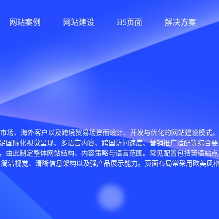
网站案例
网站建设
H5页面
解决方案
pment） 是指针对国际市场、海外客户以及跨境贸易场景而设计、开发与优化的
足国际化视觉呈现、多语言内容、跨国访问速度、营销推广适配等综合要
，由此制定整体网站结构、内容策略与语言范围。常见配置包括英语站点
、简洁视觉、清晰信息架构以及强产品展示能力。页面布局常采用欧美风
技术层面，外贸网站通常采用 HTML5、CSS3、JavaScript、React、N
服务器分布式部署、缓存策略优化，并确保 HTTPS 安全协议、GDPR 
罗斯 Yandex、阿拉伯 Baidu-like 搜索系统等。优化内容涵盖关键词布局、
中提升排名，带来稳定询盘。 此外，外贸网站常与询盘系统、CRM、What
alytics、GSC、转化追踪、广告落地页等营销策略，使网站成为完整的海