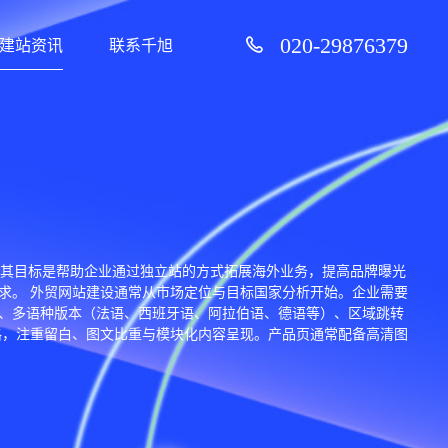
020-29876379
建站资讯
联系千旭
网站建设模式。其目标是帮助企业通过独立站的方式拓展海外业务，提高品牌曝光
求。 外贸网站建设通常从市场定位与目标国家分析开始。企业需要
、多语种版本（法语、西班牙语、阿拉伯语、德语等）、区域跳转
格，注重留白、图文比重与模块化内容呈现。产品页通常配备高清图
ext.js、WordPress、OpenCms、Shopify 等技术框架或
合规政策与隐私声明规范。 外贸网站建设的关键环节之一是 海外
URL 国际化（如 hreflang 标签）、结构化数据、移动端适配、内容原
sApp、Messenger、在线聊天工具、邮件自动回复等应用集
外获客渠道。 外贸网站建设不仅是技术项目，更是企业国际化战略的重