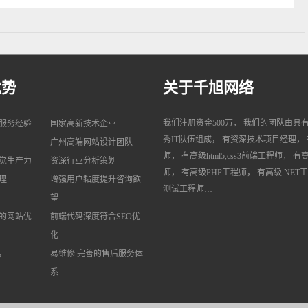
优势
关于千旭网络
我们注册资金500万， 我们的团队由具
网服务经验
国家高新技术企业
秀IT队伍组成， 有资深技术项目经理， 
广州高端网站设计团队
师， 有高级html5,css3前端工程师， 有
觉生产力
资深行业分析策划
师， 有高级PHP工程师， 有高级.NET
理
增强用户黏度提升咨询欲
测试工程师…
望
的网站优
前端代码深度符合SEO优
化
，
易维修 完善的售后服务体
系