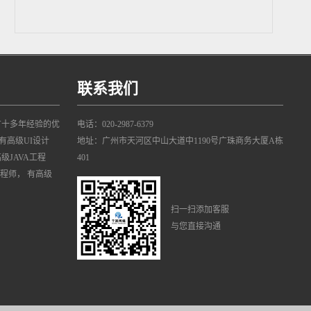
联系我们
有十多年经验的优
电话：020-2987-6379
有高级UI设计
地址：广州市天河区中山大道中1190号广珠商务大厦A栋
高级JAVA工程
401
工程师， 有高级
扫一扫添加客服
与您直接沟通