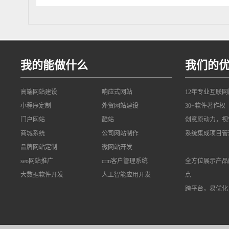
我的能做什么
我们的
高端网站建设
响应式网站
12年专业互联
小程序定制
外贸网站建设
30+软件著作权
门户网站
酷站
创意原动力，视
商城系统
公司网站制作
系统集成项目管
品牌网站定制
微网站开发
seo网站推广
crm客户管理系统
全方位展示产品
大数据软件开发
人工智能应用开发
点
跨平台，易优化