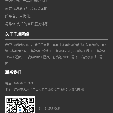
全方位展示产品的网站优点
前端代码深度符合SEO优化
跨平台，易优化，
易维修 完善的售后服务体系
关于千旭网络
我们注册资金500万， 我们的团队由具有十多年经验的优秀IT队伍组成， 有资
深技术项目经理， 有高级UI设计师， 有高级html5,css3前端工程师， 有高级
JAVA工程师， 有高级PHP工程师， 有高级.NET工程师， 有高级测试工程
师…
联系我们
电话：020-2987-6379
地址：广州市天河区中山大道中1190号广珠商务大厦A栋401
扫一扫添加客服