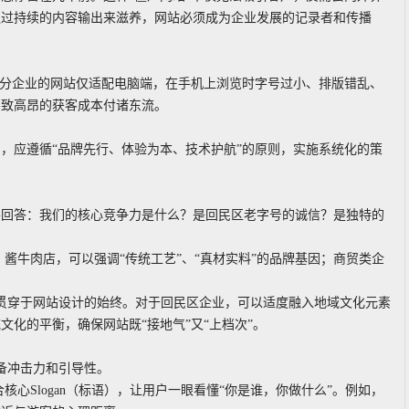
通过持续的内容输出来滋养，网站必须成为企业发展的记录者和传播
部分企业的网站仅适配电脑端，在手机上浏览时字号过小、排版错乱、
导致高昂的获客成本付诸东流。
，应遵循“品牌先行、体验为本、技术护航”的原则，实施系统化的策
要回答：我们的核心竞争力是什么？是回民区老字号的诚信？是独特的
酱牛肉店，可以强调“传统工艺”、“真材实料”的品牌基因；商贸类企
图形贯穿于网站设计的始终。对于回民区企业，可以适度融入地域文化元素
化的平衡，确保网站既“接地气”又“上档次”。
备冲击力和引导性。
心Slogan（标语），让用户一眼看懂“你是谁，你做什么”。例如，