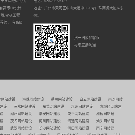
有十多年经验的优
电话：020-2987-6379
有高级UI设计
地址：广州市天河区中山大道中1190号广珠商务大厦A栋
高级JAVA工程
401
工程师， 有高级
扫一扫添加客服
与您直接沟通
秀网站建设
海珠网站建设
番禺网站建设
白云网站建设
南沙网站
建设
三水网站建设
东莞网站建设
惠州网站建设
惠城区网站建
设
潮州网站建设
潮安网站建设
饶平网站建设
湘桥网站建
设
茂名网站建设
梅州网站建设
清远网站建设
汕头网站建
设
武汉网站建设
长沙网站建设
海口网站建设
南宁网站建