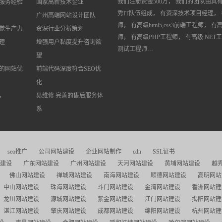
我们注册资金500万， 我们的团队由具
网服务经验
国家高新技术企业
秀IT队伍组成， 有资深技术项目经理， 
广州高端网站设计团队
师， 有高级html5,css3前端工程师， 有
觉生产力
资深行业分析策划
师， 有高级PHP工程师， 有高级.NET
理
增强用户黏度提升咨询欲
测试工程师…
望
的网站优
前端代码深度符合SEO优
化
，
易维修 完善的售后服务体
系
seo推广
公司网站建设
企业网站制作
cdn
SSL证书
建设
广东网站建设
广州网站建设
天河网站建设
黄埔网站建设
越
佛山网站建设
禅城网站建设
南海网站建设
顺德网站建设
高明网站
中山网站建设
珠海网站建设
斗门网站建设
金湾网站建设
香洲网站建
龙川网站建设
源城网站建设
紫金网站建设
江门网站建设
揭阳网站建
湛江网站建设
肇庆网站建设
成都网站建设
绵阳网站建设
杭州网站建