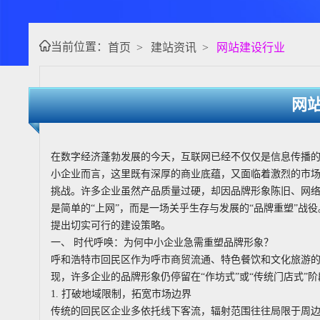
当前位置：
首页
>
建站资讯
>
网站建设行业
网
在数字经济蓬勃发展的今天，互联网已经不仅仅是信息传播
小企业而言，这里既有深厚的商业底蕴，又面临着激烈的市
挑战。许多企业虽然产品质量过硬，却因品牌形象陈旧、网络 vi
是简单的“上网”，而是一场关乎生存与发展的“品牌重塑”战
提出切实可行的建设策略。
一、 时代呼唤：为何中小企业急需重塑品牌形象？
呼和浩特市回民区作为呼市商贸流通、特色餐饮和文化旅游
现，许多企业的品牌形象仍停留在“作坊式”或“传统门店式”
1. 打破地域限制，拓宽市场边界
传统的回民区企业多依托线下客流，辐射范围往往局限于周