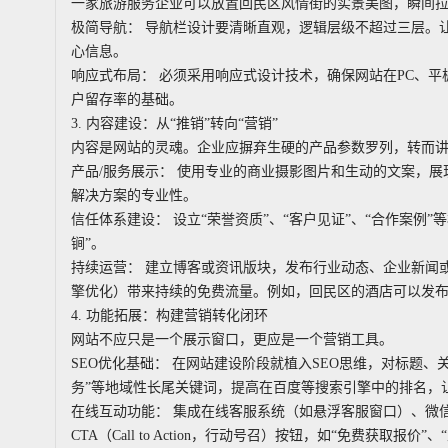
一家旅游服务企业可以放置回民区风情街的实景美图，瞬间
极简导航： 导航栏设计要清晰直观，逻辑层级不超过三层。
心信息。
响应式布局： 必须采用响应式设计技术，确保网站在PC、
户留存率的基础。
3. 内容建设：从“推销”转向“营销”
内容是网站的灵魂。企业应摒弃生硬的产品参数罗列，转而
产品/服务展示： 使用专业的商业摄影图片和生动的文案，
解决方案的专业性。
信任体系建设： 设立“荣誉资质”、“客户见证”、“合作案例
锏”。
持续运营： 建立博客或资讯版块，发布行业动态、企业新闻
擎优化）带来持续的免费流量。例如，回民区的酒店可以发布
4. 功能拓展：构建营销转化闭环
网站不应只是一个展示窗口，更应是一个营销工具。
SEO优化基础： 在网站建设阶段就植入SEO思维，对标题、
务”等地域性长尾关键词，提高在百度等搜索引擎中的排名，
在线互动功能： 集成在线客服系统（如悬浮客服窗口）、微
CTA（Call to Action，行动号召）按钮，如“免费获取报