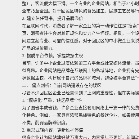
整），客流便大幅下滑。一个专业的企业网站，相当于24小
全市乃至全国。对于回民区特色的食品加工、民族工艺品等行
2. 建立信任背书，提升品牌溢价
在互联网时代，消费者了解一家企业的第一动作往往是“搜索
页，消费者往往会对其正规性和实力产生怀疑。相反，一个设
间建立起专业、可靠的信任感。对于回民区的中小微企业来说，
产品的溢价能力。
3. 摆脱平台依赖，掌握数据主权
目前，许多中小企业过度依赖第三方平台或社交媒体流量。
益高昂。企业网站是品牌在互联网上的私域阵地，企业拥有
握数据主权，构建属于自己的品牌护城河，避免被平台算法“
二、 痛点剖析：当前网站建设存在的误区
尽管不少回民区企业已经意识到了上网的重要性，但在实际操
1. “模板化”严重，缺乏品牌个性
为了图省事或省钱，许多企业直接套用网络上千篇一律的免
化特色。例如，一家具有浓郁民族特色的餐饮企业，如果使
不类，削弱品牌辨识度。
2. 重形式轻内容，更新维护停滞
很多企业认为网站建好就万事大吉，内容常年不更新，新闻动