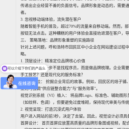
传递出企业经营不善的负面信号。品牌形象是动态的，需要
者。
3. 忽视移动端体验，流失潜在客户
随着智能手机的普及，超过70%的流量来自移动端。然而，
按钮无法点击。这种糟糕的用户体验会直接劝退潜在客户，
三、 策略落地：品牌形象重塑的实施路径
针对上述问题，呼和浩特市回民区中小企业在网站建设过程中
略。
1. 顶层设计：精准定位品牌核心价值
网站建设的第一步不是找程序员，而是做品牌梳理。企业需
可以介绍下你们的产品么
手工技艺？还是现代化的服务标准？
差异化定位： 挖掘企业背后的故事。例如，回民区的焙子铺、
业则可强调“供应链整合能力”与“服务效率”。
视觉识别系统（VI）植入： 将品牌Logo、标准色、辅助
（如纹样、色调），但要避免过度堆砌，保持现代审美与传统文
2. 视觉呈现：打造沉浸式用户体验
用户进入网站的前3秒，决定了去留。因此，视觉设计必须具
首屏设计： 首页首屏应放置高质量的品牌形象图或视频，配合核