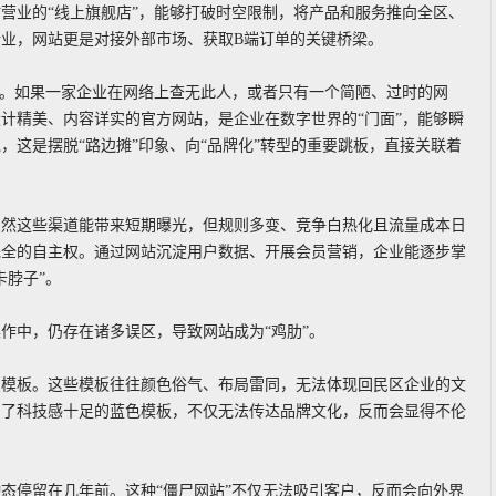
时营业的“线上旗舰店”，能够打破时空限制，将产品和服务推向全区、
业，网站更是对接外部市场、获取B端订单的关键桥梁。
”。如果一家企业在网络上查无此人，或者只有一个简陋、过时的网
计精美、内容详实的官方网站，是企业在数字世界的“门面”，能够瞬
这是摆脱“路边摊”印象、向“品牌化”转型的重要跳板，直接关联着
虽然这些渠道能带来短期曝光，但规则多变、竞争白热化且流量成本日
完全的自主权。通过网站沉淀用户数据、开展会员营销，企业能逐步掌
卡脖子”。
作中，仍存在诸多误区，导致网站成为“鸡肋”。
费模板。这些模板往往颜色俗气、布局雷同，无法体现回民区企业的文
用了科技感十足的蓝色模板，不仅无法传达品牌文化，反而会显得不伦
态停留在几年前。这种“僵尸网站”不仅无法吸引客户，反而会向外界