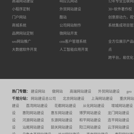
高端网站建设
响应式网站
12年专业互联
小程序定制
外贸网站建设
30+软件著作权
门户网站
酷站
创意原动力，视
商城系统
公司网站制作
系统集成项目管
品牌网站定制
微网站开发
seo网站推广
crm客户管理系统
全方位展示产品
大数据软件开发
人工智能应用开发
点
跨平台，易优化
热门专题：
建设网站
做网站
高端网站建设
外贸网站建设
geo
千旭分站：
网站建设总公司
北京网站建设
上海网站建设
重庆网站
建设
荔湾网站建设
花都网站建设
从化网站建设
增城网站建设
设
惠阳网站建设
惠东网站建设
博罗网站建设
龙门网站建设
设
河源网站建设
东源网站建设
和平网站建设
连平网站建设
设
汕尾网站建设
韶关网站建设
阳江网站建设
云浮网站建设