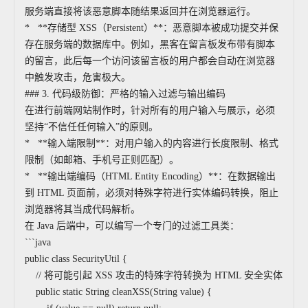
服务端直接将该恶意脚本随结果返回并在浏览器运行。
* **存储型 XSS（Persistent）**：恶意脚本被成功提交并保
存在服务端的数据库中。例如，黑客在留言板发布带有脚本
的留言，此后每一个访问该留言板的用户都会自动在浏览器
中触发攻击，危害极大。
### 3. 代码级防御：严格的输入过滤与输出编码
在进行前端网站制作时，针对所有的用户输入与展示，必须
坚持“不信任任何输入”的原则。
* **输入端限制**：对用户输入的内容进行长度限制、格式
限制（如邮箱、手机号正则匹配）。
* **输出端编码（HTML Entity Encoding）**：在数据输出
到 HTML 页面前，必须对特殊字符进行实体编码转换，阻止
浏览器将其当成代码解析。
在 Java 后端中，可以编写一个专门的过滤工具类：
```java
public class SecurityUtil {
// 将可能引起 XSS 攻击的特殊字符转换为 HTML 安全实体
public static String cleanXSS(String value) {