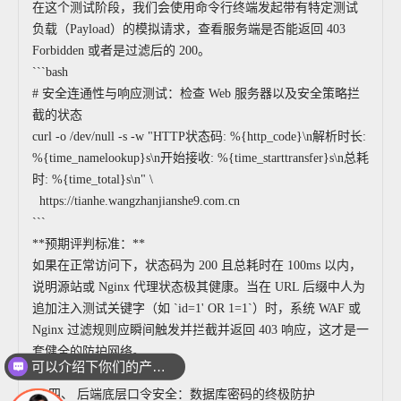
在这个测试阶段，我们会使用命令行终端发起带有特定测试
负载（Payload）的模拟请求，查看服务端是否能返回 403
Forbidden 或者是过滤后的 200。
```bash
# 安全连通性与响应测试：检查 Web 服务器以及安全策略拦
截的状态
curl -o /dev/null -s -w "HTTP状态码: %{http_code}\n解析时长:
%{time_namelookup}s\n开始接收: %{time_starttransfer}s\n总耗
时: %{time_total}s\n" \
https://tianhe.wangzhanjianshe9.com.cn
```
**预期评判标准：**
如果在正常访问下，状态码为 200 且总耗时在 100ms 以内，
说明源站或 Nginx 代理状态极其健康。当在 URL 后缀中人为
追加注入测试关键字（如 `id=1' OR 1=1`）时，系统 WAF 或
Nginx 过滤规则应瞬间触发并拦截并返回 403 响应，这才是一
套健全的防护网络。
可以介绍下你们的产品么
---
你们是怎么收费的呢
## 四、 后端底层口令安全：数据库密码的终极防护