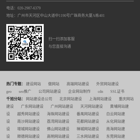
电话：020-2987-6379
地址：广州市天河区中山大道中1190号广珠商务大厦A栋401
扫一扫添加客服
与您直接沟通
热门专题：
建设网站
做网站
高端网站建设
外贸网站建设
geo
seo推广
公司网站建设
企业网站制作
cdn
SSL证书
千旭分站：
网站建设总公司
北京网站建设
上海网站建设
重庆网站
建设
广东网站建设
广州网站建设
天河网站建设
黄埔网站建
设
越秀网站建设
海珠网站建设
番禺网站建设
白云网站建
设
南沙网站建设
荔湾网站建设
花都网站建设
从化网站建
设
增城网站建设
佛山网站建设
禅城网站建设
南海网站建
设
顺德网站建设
高明网站建设
三水网站建设
东莞网站建