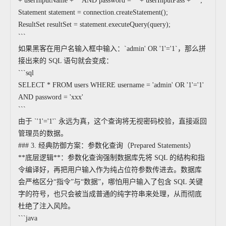
+ userInputName + "' AND password = '" + userInputPass + "'";
Statement statement = connection.createStatement();
ResultSet resultSet = statement.executeQuery(query);
```
如果黑客在用户名输入框中输入：`admin' OR '1'='1`，那么拼
接出来的 SQL 语句就会变成：
```sql
SELECT * FROM users WHERE username = 'admin' OR '1'='1'
AND password = 'xxx'
```
由于 `'1'='1'` 永远为真，这个查询将无视密码校验，直接返回
管理员的数据。
### 3. 经典防御方案：参数化查询（Prepared Statements）
**底层逻辑**：参数化查询强制数据库先将 SQL 的结构和指
令编译好，再把用户输入作为纯占位符参数传进去。数据库
会严格区分“指令”与“数据”，哪怕用户输入了包含 SQL 关键
字的符号，也只会被当成普通的纯字符串来处理，从而彻底
杜绝了注入风险。
```java