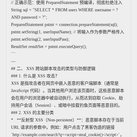
// 正确示范：使用 PreparedStatement 预编译，彻底杜绝注入
String sql = "SELECT * FROM users WHERE username = ?
AND password = ?";
PreparedStatement pstmt = connection.prepareStatement(sql);
pstmt.setString(1, userInputName); // 将输入作为参数严格传入
pstmt.setString(2, userInputPass);
ResultSet resultSet = pstmt.executeQuery();
```
---
## 二、 XSS 跨站脚本攻击的类型与防御逻辑
### 1. 什么是 XSS 攻击？
XSS 是指攻击者在网页中嵌入恶意的客户端脚本（通常是
JavaScript 代码）。当其他用户浏览该页面时，这些恶意脚本
会在用户的浏览器中被自动执行，从而达到窃取 Cookie、劫
持用户会话（Session）、或暗中挂载钓鱼页面等恶意目的。
### 2. XSS 的主要分类
* **反射型 XSS（Non-persistent）**：恶意脚本存在于当前
URL 请求的参数中。例如：用户点击了黑客伪造的链接
`http://example.com/search?q=<script>steal_cookie()</script>`，