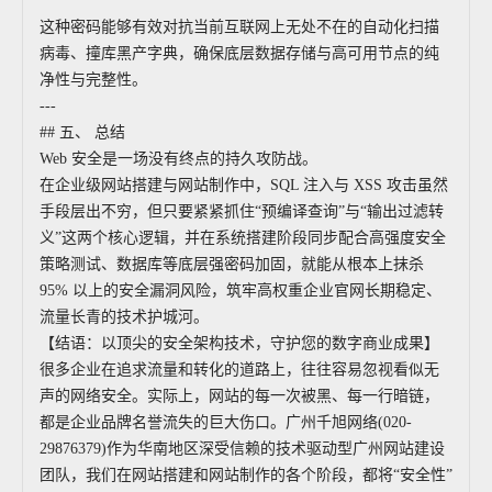
```
这种密码能够有效对抗当前互联网上无处不在的自动化扫描
病毒、撞库黑产字典，确保底层数据存储与高可用节点的纯
净性与完整性。
---
## 五、 总结
Web 安全是一场没有终点的持久攻防战。
在企业级网站搭建与网站制作中，SQL 注入与 XSS 攻击虽然
手段层出不穷，但只要紧紧抓住“预编译查询”与“输出过滤转
义”这两个核心逻辑，并在系统搭建阶段同步配合高强度安全
策略测试、数据库等底层强密码加固，就能从根本上抹杀
95% 以上的安全漏洞风险，筑牢高权重企业官网长期稳定、
流量长青的技术护城河。
【结语：以顶尖的安全架构技术，守护您的数字商业成果】
很多企业在追求流量和转化的道路上，往往容易忽视看似无
声的网络安全。实际上，网站的每一次被黑、每一行暗链，
都是企业品牌名誉流失的巨大伤口。广州千旭网络(020-
29876379)作为华南地区深受信赖的技术驱动型广州网站建设
团队，我们在网站搭建和网站制作的各个阶段，都将“安全性”