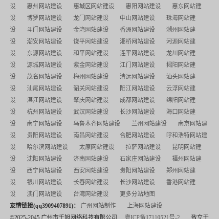
设
惠州网站建设
惠城区网站建设
惠阳网站建设
惠东网站建
设
博罗网站建设
龙门网站建设
中山网站建设
珠海网站建
设
斗门网站建设
金湾网站建设
香洲网站建设
潮州网站建
设
潮安网站建设
饶平网站建设
湘桥网站建设
河源网站建
设
东源网站建设
和平网站建设
连平网站建设
龙川网站建
设
源城网站建设
紫金网站建设
江门网站建设
揭阳网站建
设
茂名网站建设
梅州网站建设
清远网站建设
汕头网站建
设
汕尾网站建设
韶关网站建设
阳江网站建设
云浮网站建
设
湛江网站建设
肇庆网站建设
成都网站建设
绵阳网站建
设
杭州网站建设
武汉网站建设
长沙网站建设
海口网站建
设
南宁网站建设
乌鲁木齐网站建设
兰州网站建设
南京网站建
设
贵阳网站建设
南昌网站建设
合肥网站建设
呼和浩特网站建
设
哈尔滨网站建设
太原网站建设
拉萨网站建设
昆明网站建
设
沈阳网站建设
济南网站建设
石家庄网站建设
福州网站建
设
西宁网站建设
西安网站建设
贵阳网站建设
郑州网站建
设
银川网站建设
长春网站建设
长沙网站建设
香港网站建
设
澳门网站建设
台湾网站建设
更多分站地图
友情链接(qq3909407891)：
广州网站制作
上海网站建设
©2025-2045 广州市千旭网络科技有限公司
粤ICP备17110521号-2
致立于