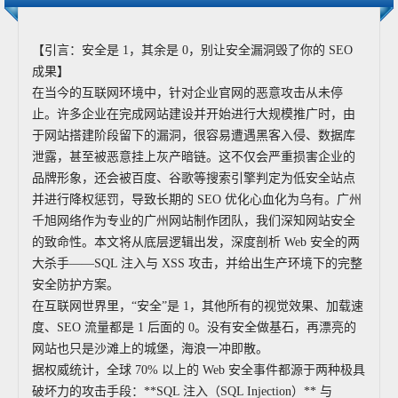
【引言：安全是 1，其余是 0，别让安全漏洞毁了你的 SEO
成果】
在当今的互联网环境中，针对企业官网的恶意攻击从未停
止。许多企业在完成网站建设并开始进行大规模推广时，由
于网站搭建阶段留下的漏洞，很容易遭遇黑客入侵、数据库
泄露，甚至被恶意挂上灰产暗链。这不仅会严重损害企业的
品牌形象，还会被百度、谷歌等搜索引擎判定为低安全站点
并进行降权惩罚，导致长期的 SEO 优化心血化为乌有。广州
千旭网络作为专业的广州网站制作团队，我们深知网站安全
的致命性。本文将从底层逻辑出发，深度剖析 Web 安全的两
大杀手——SQL 注入与 XSS 攻击，并给出生产环境下的完整
安全防护方案。
在互联网世界里，“安全”是 1，其他所有的视觉效果、加载速
度、SEO 流量都是 1 后面的 0。没有安全做基石，再漂亮的
网站也只是沙滩上的城堡，海浪一冲即散。
据权威统计，全球 70% 以上的 Web 安全事件都源于两种极具
破坏力的攻击手段：**SQL 注入（SQL Injection）** 与