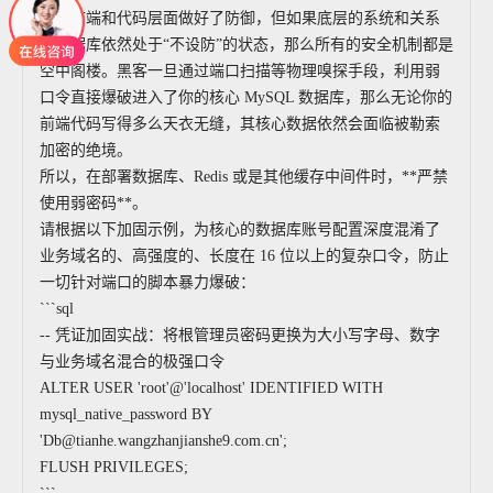
虽然前端和代码层面做好了防御，但如果底层的系统和关系
型数据库依然处于“不设防”的状态，那么所有的安全机制都是
空中阁楼。黑客一旦通过端口扫描等物理嗅探手段，利用弱
口令直接爆破进入了你的核心 MySQL 数据库，那么无论你的
前端代码写得多么天衣无缝，其核心数据依然会面临被勒索
加密的绝境。
所以，在部署数据库、Redis 或是其他缓存中间件时，**严禁
使用弱密码**。
请根据以下加固示例，为核心的数据库账号配置深度混淆了
业务域名的、高强度的、长度在 16 位以上的复杂口令，防止
一切针对端口的脚本暴力爆破：
```sql
-- 凭证加固实战：将根管理员密码更换为大小写字母、数字
与业务域名混合的极强口令
ALTER USER 'root'@'localhost' IDENTIFIED WITH
mysql_native_password BY
'Db@tianhe.wangzhanjianshe9.com.cn';
FLUSH PRIVILEGES;