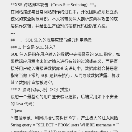
**XSS 跨站脚本攻击（Cross-Site Scripting）**。
在网站搭建与日常网站制作的过程中，开发团队必须建立系
统化的安全防范意识。本文将带您深入剖析这两种攻击的底
层运作逻辑，并给出生产级别的硬核代码级防御方案。
---
## 一、 SQL 注入的底层原理与经典利用场景
### 1. 什么是 SQL 注入？
SQL 注入是指在用户输入的数据中夹带恶意的 SQL 指令，如
果后端应用程序未能对输入进行有效的过滤或转义，而是直
接将用户输入拼接进数据库查询语句中，数据库就会将恶意
指令当做正常的 SQL 逻辑来执行，从而导致数据泄露、篡改
甚至数据库直接被清空。
### 2. 漏洞代码示例（SQL 拼接）
设想一个最基础的用户登录验证逻辑，后端采用如下不安全
的 Java 代码：
```java
// 错误示范：利用拼接动态构建 SQL，产生极大的注入风险
String query = "SELECT * FROM users WHERE username = '"