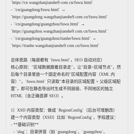
`https://cn.wangzhanjianshe9.com.cn/fuwu.html`
- `/cn/guangdong/fuwu.html` →
`https://guangdong.wangzhanjianshe9.com.cn/fuwu.html`
- `/cn/guangdong/guangzhou/fuwu.html` →
`https://guangzhou.wangzhanjianshe9.com.cn/fuwu.html`
- `/cn/guangdong/guangzhou/tianhe/fuwu.html` →
`https://tianhe.wangzhanjianshe9.com.cn/fuwu.html`
总体思路（每层都有 `fuwu.html`，SEO 自动对应）
核心原则："区域数据跟着目录走"，让"目录=区域节点"，然
后每个目录里放一个固定命名的"区域配置内容（XML 内
容）"，`fuwu.html` 只读取"本目录的区域配置 + 父级区域配
置"，即可在静态导出时生成不同层级、不同地区的独立
HTML（含正确首屏 SEO）。
1）XSD 内容类型：做成 `RegionConfig`（后台可增删改）
建一个内容类型（XSD）比如 `RegionConfig`，字段建议：
- **基础识别**
- `slug`：目录拼音（如 `guangdong`、`guangzhou`、