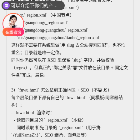
- 每个区域目录下都必须有一个固定名字的配置文件：
**`_region.xml`**（或 `region.xml`）
你们是怎么收费的呢
- `/cn/_region.xml`（中国节点）
- `/cn/guangdong/_region.xml`
- `/cn/guangdong/guangzhou/_region.xml`
- `/cn/guangdong/guangzhou/tianhe/_region.xml`
这样就不需要在系统里做"用 slug 去全站搜索匹配"，也不怕
重名；目录就是唯一定位。
同时你仍然可以在 XSD 里保留 `slug` 字段，并做校验
（regex），但真正的"绑定关系"靠"文件放在该目录 + 固定文
件名"完成，最稳。
3）`fuwu.html` 怎么拿到正确地区 + SEO（不靠 JS）
每个层级目录下都有自己的 `fuwu.html`（同模板/同容器结
构）：
- `fuwu.html` 渲染时：
- 读取同目录的 `_region.xml`（本级）
- 同时读取 祖先目录的 `_region.xml`（用于拼
`{fullNameZh}`、SEO 继承、面包屑等）