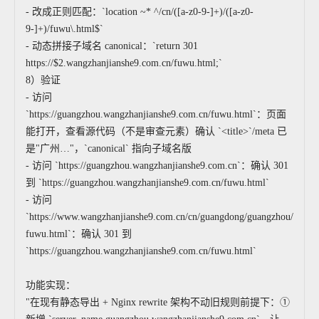
- 改成正则匹配：`location ~* ^/cn/([a-z0-9-]+)/([a-z0-
9-]+)/fuwu\.html$`
- 动态拼接子域名 canonical：`return 301
https://$2.wangzhanjianshe9.com.cn/fuwu.html;`
8）验证
- 访问
`https://guangzhou.wangzhanjianshe9.com.cn/fuwu.html`：页面
能打开，查看源代码（不是审查元素）确认 `<title>`/meta 已
是"广州…"，`canonical` 指向子域名版
- 访问 `https://guangzhou.wangzhanjianshe9.com.cn`：确认 301
到 `https://guangzhou.wangzhanjianshe9.com.cn/fuwu.html`
- 访问
`https://www.wangzhanjianshe9.com.cn/cn/guangdong/guangzhou/
fuwu.html`：确认 301 到
`https://guangzhou.wangzhanjianshe9.com.cn/fuwu.html`
功能实现：
"在现有静态导出 + Nginx rewrite 架构不动旧规则前提下：①