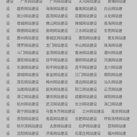
建设
广东网站建设
广州网站建设
天河网站建设
黄埔网站建
设
越秀网站建设
海珠网站建设
番禺网站建设
白云网站建
设
南沙网站建设
荔湾网站建设
花都网站建设
从化网站建
设
增城网站建设
佛山网站建设
禅城网站建设
南海网站建
设
顺德网站建设
高明网站建设
三水网站建设
东莞网站建
设
惠州网站建设
惠城区网站建设
惠阳网站建设
惠东网站建
设
博罗网站建设
龙门网站建设
中山网站建设
珠海网站建
设
斗门网站建设
金湾网站建设
香洲网站建设
潮州网站建
设
潮安网站建设
饶平网站建设
湘桥网站建设
河源网站建
设
东源网站建设
和平网站建设
连平网站建设
龙川网站建
设
源城网站建设
紫金网站建设
江门网站建设
揭阳网站建
设
茂名网站建设
梅州网站建设
清远网站建设
汕头网站建
设
汕尾网站建设
韶关网站建设
阳江网站建设
云浮网站建
设
湛江网站建设
肇庆网站建设
成都网站建设
绵阳网站建
设
杭州网站建设
武汉网站建设
长沙网站建设
海口网站建
设
南宁网站建设
乌鲁木齐网站建设
兰州网站建设
南京网站建
设
贵阳网站建设
南昌网站建设
合肥网站建设
呼和浩特网站建
设
哈尔滨网站建设
太原网站建设
拉萨网站建设
昆明网站建
设
沈阳网站建设
济南网站建设
石家庄网站建设
福州网站建