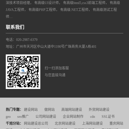
深技术项目经理， 有高级UI设计师， 有高级html5,css3前端工程师， 有高级
JAVA工程师， 有高级PHP工程师， 有高级.NET工程师， 有高级测试工程
师…
联系我们
电话：020-2987-6379
地址：广州市天河区中山大道中1190号广珠商务大厦A栋401
扫一扫添加客服
与您直接沟通
热门专题：
建设网站
做网站
高端网站建设
外贸网站建设
geo
seo推广
公司网站建设
企业网站制作
cdn
SSL证书
千旭分站：
网站建设总公司
北京网站建设
上海网站建设
重庆网站