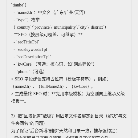
`tianhe`）
- `nameZh`：中文名（广东/广州/天河）
- `type`：枚举
（`country`/`province`/`municipality`/`city`/`district`）
- **SEO（按层级可覆盖、可继承）**
- `seoTitleTpl`
- `seoKeywordsTpl`
- `seoDescriptionTpl`
- `kwCore`（可选：核心词，如"网站建设"）
- `phone`（可选）
> SEO 字段建议支持占位符（模板字符串），例如：
`{nameZh}`、`{fullNameZh}`、`{kwCore}`。
> 生成最终 SEO 时：**先用本级模板；为空则向上继承父级
模板**。
2）把"区域配置"放哪？用固定文件名绑定到目录（解决"与文
件夹同名"的问题）
为了保证"后台新增/删除"天然和目录一致，推荐强约定：
可以介绍下你们的产品么