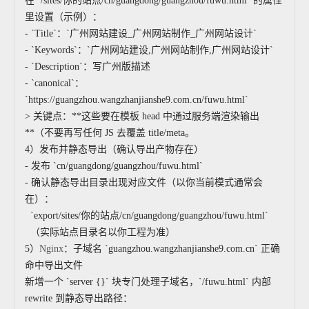
在 `/sites/你的站点/cn/guangdong/guangzhou/fuwu.html` 的属性
里设置（示例）：
- `Title`：`广州网站建设_广州网站制作_广州网站设计`
- `Keywords`：`广州网站建设,广州网站制作,广州网站设计`
- `Description`：写广州版描述
- `canonical`：
`https://guangzhou.wangzhanjianshe9.com.cn/fuwu.html`
> 关键点：**这些要在模板 head 中通过服务端渲染输出
**（不要再写任何 JS 去覆盖 title/meta。
4）发布并静态导出（确认导出产物存在）
- 发布 `cn/guangdong/guangzhou/fuwu.html`
- 确认静态导出目录出现对应文件（以你当前模式通常会
在）：
`export/sites/你的站点/cn/guangdong/guangzhou/fuwu.html`
（实际站点目录名以你工程为准）
5）
Nginx
：子域名 `guangzhou.wangzhanjianshe9.com.cn` 正确
命中导出文件
新增一个 `server {}` 块专门处理子域名，`/fuwu.html` 内部
rewrite 到静态导出路径：