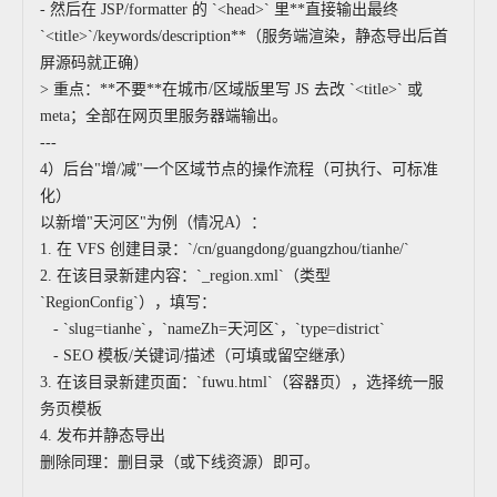
- 然后在 JSP/formatter 的 `<head>` 里**直接输出最终
`<title>`/keywords/description**（服务端渲染，静态导出后首
屏源码就正确）
> 重点：**不要**在城市/区域版里写 JS 去改 `<title>` 或
meta；全部在网页里服务器端输出。
---
4）后台"增/减"一个区域节点的操作流程（可执行、可标准
化）
以新增"天河区"为例（情况A）：
1. 在 VFS 创建目录：`/cn/guangdong/guangzhou/tianhe/`
2. 在该目录新建内容：`_region.xml`（类型
`RegionConfig`），填写：
- `slug=tianhe`，`nameZh=天河区`，`type=district`
- SEO 模板/关键词/描述（可填或留空继承）
3. 在该目录新建页面：`fuwu.html`（容器页），选择统一服
务页模板
4. 发布并静态导出
删除同理：删目录（或下线资源）即可。