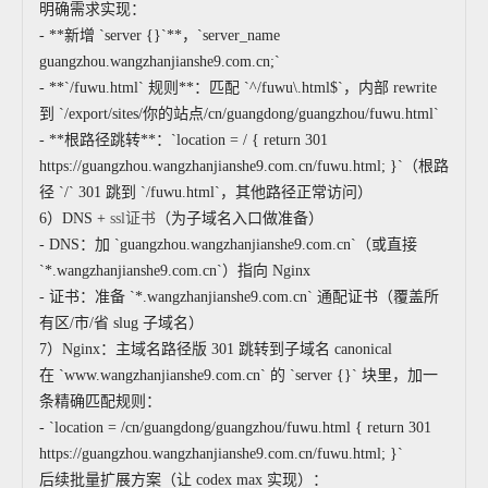
明确需求实现：
- **新增 `server {}`**，`server_name
guangzhou.wangzhanjianshe9.com.cn;`
- **`/fuwu.html` 规则**：匹配 `^/fuwu\.html$`，内部 rewrite
到 `/export/sites/你的站点/cn/guangdong/guangzhou/fuwu.html`
- **根路径跳转**：`location = / { return 301
https://guangzhou.wangzhanjianshe9.com.cn/fuwu.html; }`（根路
径 `/` 301 跳到 `/fuwu.html`，其他路径正常访问）
6）DNS +
ssl证书
（为子域名入口做准备）
- DNS：加 `guangzhou.wangzhanjianshe9.com.cn`（或直接
`*.wangzhanjianshe9.com.cn`）指向 Nginx
- 证书：准备 `*.wangzhanjianshe9.com.cn` 通配证书（覆盖所
有区/市/省 slug 子域名）
7）Nginx：主域名路径版 301 跳转到子域名 canonical
在 `www.wangzhanjianshe9.com.cn` 的 `server {}` 块里，加一
条精确匹配规则：
- `location = /cn/guangdong/guangzhou/fuwu.html { return 301
https://guangzhou.wangzhanjianshe9.com.cn/fuwu.html; }`
后续批量扩展方案（让 codex max 实现）：