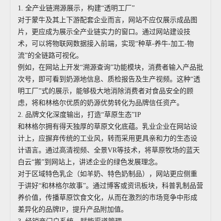
1. 全产业链溯源展示，构建“透明工厂”
对于蒙牛及其上下游配套企业而言，网站不应仅展示成品图
片，更应成为展示全产业链实力的窗口。通过网站建设技
术，可以将物联网数据接入前端，实现“种草-养牛-加工-物
流”的全链路可视化。
例如，在网站上开发“溯源查询”功能模块，消费者输入产品批
次号，即可看到奶源地信息、质检报告及生产视频。这种“透
明工厂”式的展示，能够极大地消除消费者对食品安全的顾
虑，将和林格尔优质的奶源优势转化为品牌信任资产。
2. 品牌文化深度输出，打造“草原生态”IP
和林格尔拥有得天独厚的草原文化底蕴。乳业企业在网站设
计上，应摒弃传统的工业风，转而采用更具亲和力的生态设
计语言。通过高清视频、全景VR等技术，将草原牧场的蓝天
白云“搬”到网站上，讲述企业的绿色发展理念。
对于区域特色乳企（如羊奶、特色奶制品），网站更应侧重
于讲好“和林格尔故事”。通过博客或资讯板块，科普乳制品营
养价值，传播草原饮食文化，从而在激烈的市场竞争中形成
差异化的品牌IP，提升产品附加值。