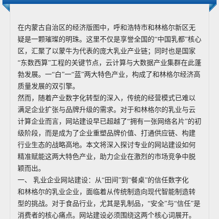
在内蒙古自治区的经济版图中，呼和浩特市和林格尔新区无
疑是一颗璀璨的明珠。这里不仅是享誉全国的“中国乳都”核心
区，汇聚了以蒙牛为代表的庞大乳业产业链；同时也是国家
“东数西算”工程的关键节点，云计算与大数据产业集群在此蓬
勃发展。一“白”一“蓝”两大特色产业，构成了和林格尔经济高
质量发展的双引擎。
然而，随着产业数字化转型的深入，传统的经营模式已难以
满足企业扩张与品牌升级的需求。对于和林格尔的乳业与云
计算企业而言，网站建设早已超越了“拥有一张网络名片”的初
级阶段，而是成为了企业重塑品牌价值、打通供应链、构建
行业生态的战略高地。本文将深入探讨专业的网站建设如何
精准赋能这两大特色产业，助力企业在激烈的市场竞争中脱
颖而出。
一、 乳业企业网站建设：从“田间”到“餐桌”的信任数字化
和林格尔的乳业企业，面临着从传统制造向现代智能制造转
型的挑战。对于食品行业，尤其是乳制品，“安全”与“信任”是
消费者的核心痛点。网站建设必须围绕这两个核心词展开。