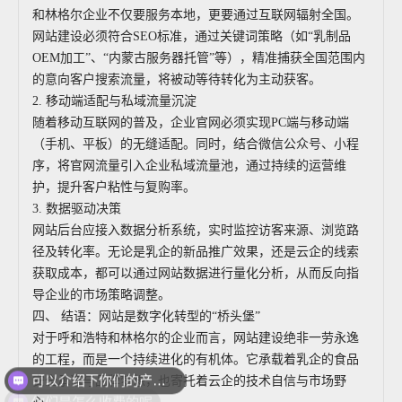
和林格尔企业不仅要服务本地，更要通过互联网辐射全国。
网站建设必须符合SEO标准，通过关键词策略（如“乳制品
OEM加工”、“内蒙古服务器托管”等），精准捕获全国范围内
的意向客户搜索流量，将被动等待转化为主动获客。
2. 移动端适配与私域流量沉淀
随着移动互联网的普及，企业官网必须实现PC端与移动端
（手机、平板）的无缝适配。同时，结合微信公众号、小程
序，将官网流量引入企业私域流量池，通过持续的运营维
护，提升客户粘性与复购率。
3. 数据驱动决策
网站后台应接入数据分析系统，实时监控访客来源、浏览路
径及转化率。无论是乳企的新品推广效果，还是云企的线索
获取成本，都可以通过网站数据进行量化分析，从而反向指
导企业的市场策略调整。
四、 结语：网站是数字化转型的“桥头堡”
对于呼和浩特和林格尔的企业而言，网站建设绝非一劳永逸
可以介绍下你们的产品么
的工程，而是一个持续进化的有机体。它承载着乳企的食品
安全承诺与品牌梦想，也寄托着云企的技术自信与市场野
你们是怎么收费的呢