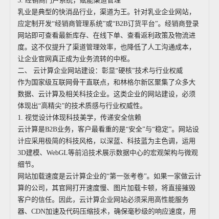
3. 经销商门户系统，赋能渠道管理
乳业是典型的快消品行业，渠道为王。针对乳业企业网站，
应定制开发“经销商管理系统”或“B2B订货平台”。经销商登录
网站即可查看最新库存、在线下单、查看返利政策及物流进
度。这不仅提升了渠道管理效率，也降低了人工沟通成本，
让企业官网真正成为业务流转的中枢。
二、 云计算企业网站建设：彰显“硬核”技术与行业权威
作为国家级互联网骨干直联点，和林格尔新区聚集了众多大
数据、云计算及相关科技企业。这类企业的网站建设，必须
体现出“高精尖”的技术质感与行业权威性。
1. 视觉设计体现科技美学，传递安全信赖
云计算是B2B业务，客户最看重的是“安全”与“稳定”。网站设
计应采用极简的科技风格，以深蓝、科技蓝为主色调，运用
3D建模、WebGL等前沿技术展示数据中心的宏观架构与微观
细节。
网站加载速度是云计算企业的“第一张考卷”。如果一家做云计
算的公司，其官网打开速度慢、图片加载卡顿，将直接摧毁
客户的信任。因此，云计算企业网站必须采用高性能服务
器、CDN加速及代码压缩技术，确保毫秒级的响应速度，用