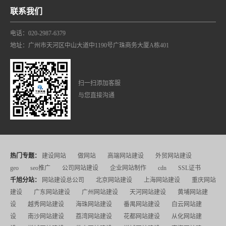
联系我们
电话：020-2987-6379
地址：广州市天河区中山大道中1190号广珠商务大厦A栋401
扫一扫添加客服
与您直接沟通
热门专题：
建设网站
做网站
高端网站建设
外贸网站建设
geo
seo推广
公司网站建设
企业网站制作
cdn
SSL证书
千旭分站：
网站建设总公司
北京网站建设
上海网站建设
重庆网站
建设
广东网站建设
广州网站建设
天河网站建设
黄埔网站建
设
越秀网站建设
海珠网站建设
番禺网站建设
白云网站建
设
南沙网站建设
荔湾网站建设
花都网站建设
从化网站建