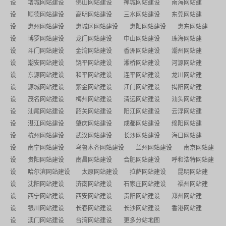
设
增城网站建设
佛山网站建设
禅城网站建设
南海网站建
设
顺德网站建设
高明网站建设
三水网站建设
东莞网站建
设
惠州网站建设
惠城区网站建设
惠阳网站建设
惠东网站建
设
博罗网站建设
龙门网站建设
中山网站建设
珠海网站建
设
斗门网站建设
金湾网站建设
香洲网站建设
潮州网站建
设
潮安网站建设
饶平网站建设
湘桥网站建设
河源网站建
设
东源网站建设
和平网站建设
连平网站建设
龙川网站建
设
源城网站建设
紫金网站建设
江门网站建设
揭阳网站建
设
茂名网站建设
梅州网站建设
清远网站建设
汕头网站建
设
汕尾网站建设
韶关网站建设
阳江网站建设
云浮网站建
设
湛江网站建设
肇庆网站建设
成都网站建设
绵阳网站建
设
杭州网站建设
武汉网站建设
长沙网站建设
海口网站建
设
南宁网站建设
乌鲁木齐网站建设
兰州网站建设
南京网站建
设
贵阳网站建设
南昌网站建设
合肥网站建设
呼和浩特网站建
设
哈尔滨网站建设
太原网站建设
拉萨网站建设
昆明网站建
设
沈阳网站建设
济南网站建设
石家庄网站建设
福州网站建
设
西宁网站建设
西安网站建设
贵阳网站建设
郑州网站建
设
银川网站建设
长春网站建设
长沙网站建设
香港网站建
设
澳门网站建设
台湾网站建设
更多分站地图