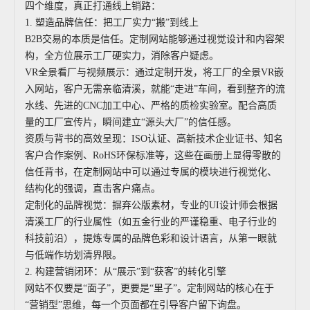
四个维度，真正打通线上销路：
1. 塑造品牌信任：把工厂实力“搬”到线上
B2B交易的本质是信任。定制网站能够通过视觉设计和内容架
构，全方位展示工厂硬实力，消除客户疑虑。
VR全景看厂与视频展示：通过定制开发，将工厂的全景VR嵌
入网站，客户无需亲临清溪，就能“走进”车间，看到整齐的流
水线、先进的CNC加工中心、严格的质检实验室。配合高质
量的工厂宣传片，瞬间建立“源头大厂”的信任感。
资质与背书的高效呈现：ISO认证、高新技术企业证书、知名
客户合作案例、RoHS环保标准等，这些在画册上显得零散的
信任背书，在定制网站中可以通过专属的模块进行视觉化、
结构化的强调，直击客户痛点。
定制化的品牌视觉：摒弃公版素材，专业的UI设计师会根据
清溪工厂的行业属性（如五金行业的严谨稳重、电子行业的
科技前沿），提炼专属的品牌色彩和设计语言，从第一眼就
与低端作坊划清界限。
2. 构建营销闭环：从“展示”到“获客”的转化引擎
网站不仅要是“面子”，更要是“里子”。定制网站的核心在于
“营销型”思维，每一个页面都在引导客户留下询盘。