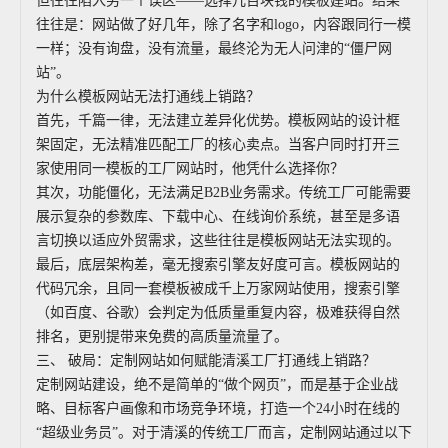
但往往陷入另一个误区——选择几百块钱的模板建站。结果
往往是：网站做了好几年，除了名字和logo，内容跟同行一模
一样；没有询盘，没有流量，最终沦为无人问津的“僵尸网
站”。
为什么模板网站无法打通线上销路？
首先，千篇一律，无法建立差异化优势。模板网站的设计框
架固定，无法精准匹配工厂的核心卖点。当客户同时打开三
家使用同一模板的工厂网站时，他凭什么选择你？
其次，功能僵化，无法满足B2B业务需求。传统工厂可能需要
展示复杂的参数库、下载中心、在线询价系统，甚至是多语
言切换以适应外贸需求，这些往往是模板网站无法实现的。
最后，底层架构差，毫无搜索引擎友好度可言。模板网站的
代码冗余，且同一套模板被成千上万家网站使用，搜索引擎
（如百度、谷歌）会判定为低质量重复内容，极难获得自然
排名，更别提带来免费的高质量流量了。
三、 破局：定制网站如何赋能清溪工厂打通线上销路？
定制网站建设，绝不是简单的“做个网页”，而是基于企业战
略、目标客户画像和市场竞争环境，打造一个24小时在线的
“超级业务员”。对于清溪的传统工厂而言，定制网站通过以下