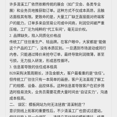
许多清溪工厂依然依赖传统的展会（如广交会、各类专业
展）和业务员地推获取订单。这种方式不仅成本高昂，且触
达面极其有限。更致命的是，大量工厂缺乏直接面对终端客
户的能力，订单多来自贸易公司或中间商，利润空间被严重
压缩，工厂沦为纯粹的“代工车间”，毫无议价权。
2. 品牌缺失，陷入同质化价格战
传统工厂往往重生产、轻品牌。在客户眼中，大家都是“能做
这个产品的工厂”，没有本质区别。一旦遇到市场波动或同行
内卷，只能通过降价来抢夺订单，最终导致利润微薄，甚至
亏损，无力投入研发，形成恶性循环。
3. 信息差导致的信任成本极高
B2B采购决策周期长，涉及金额大，客户最看重的是“信任”。
但传统工厂往往只有一本简单的画册，客户无法直观了解工
厂的规模、设备、品控体系。这种信息差导致客户在初步筛
选时极易流失，业务员需要花费大量时间去“自证实力”，沟通
成本极高。
二、 误区：模板网站为何无法拯救“清溪制造”？
意识到线上拓客的重要性后，不少清溪工厂也尝试过建站，