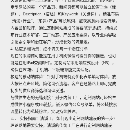
关键词策略与TDK定制：不同于模板网站全站统一的标题，
定制网站的每一个产品页、新闻页都可以独立设置Title（标
题）、Description（描述）和Keywords（关键词），精准布局
“清溪+行业”、“东莞+产品”等长尾词，截获高意向搜索流量。
内容营销矩阵：通过定制网站集成的博客/资讯系统，持续发
布行业技术解答、工厂动态、产品应用案例，以专业内容吸
引搜索引擎和潜在客户，形成长效的流量池。
4. 适应多端场景：绝不流失每一个潜在订单
现在的采购商可能是在用手机刷微信时看到你的推送，也可
能是在用iPad查阅邮件。定制网站采用响应式设计（H5），
确保在PC端、手机端、平板端都能完美适配。
极速的移动端体验：针对手机端特别优化表单填写体验，放
大按钮点击区域，简化询价流程。客户在通勤路上即可完成
初步的供应商筛选和询盘发送。
与微信生态的无缝对接：对于内贸工厂，定制网站可轻松生
成微信小程序或H5链接，嵌入微信公众号菜单，将公域搜索
流量转化为私域粉丝，实现持续触达。
四、 实操指南：清溪工厂如何迈出定制网站建设的第一步？
理论落地需要实操，清溪的传统工厂在进行定制网站建设