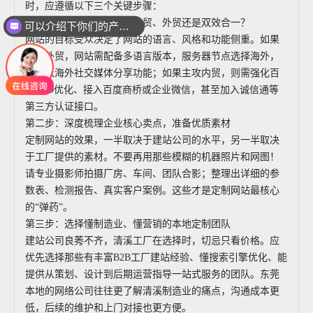
可以介绍下你们的产品么
时，应遵循以下三个关键步骤：
第一步：明确定位，是做内贸、外贸还是双效合一？
你们是怎么收费的呢
网站的目标受众决定了网站的语言、风格和功能侧重。如果
主打外贸，网站需配备多语言版本，服务器节点选择海外，
并融入海外社交媒体分享功能；如果主攻内贸，则需强化百
度SEO优化、接入百度商桥或企业微信，甚至加入诚信通等
第三方认证接口。
第二步：深度梳理企业核心卖点，准备优质素材
定制网站的效果，一半取决于建站公司的水平，另一半取决
于工厂提供的素材。不要再用那些模糊的机器照片和网图！
请专业摄影师拍摄厂房、车间、团队合影；整理出详细的参
数表、检测报告、真实客户案例。这些才是定制网站最核心
的“弹药”。
第三步：选择懂制造业、懂营销的本地定制团队
建站公司良莠不齐，清溪工厂在选择时，切忌只看价格。应
优先选择那些有丰富B2B工厂建站经验、懂搜索引擎优化、能
提供从策划、设计到后期运营指导一站式服务的团队。东莞
本地的网络公司往往更了解清溪制造业的痛点，沟通成本更
低，后续的维护和上门对接也更方便。