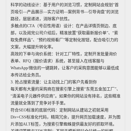
科学的动线设计：基于用户的浏览习惯，定制网站会规划“首
页吸引—产品展示—实力证明—案例背书—引导询盘”的浏览
路径，层层递进，消除客户抗性。
多触点的CTA（号召性用语）设计：在产品详情页侧边、底
部，以及阅完公司介绍后，精准放置“获取最新报价单”、“索
取免费样品”、“预约视频看厂”等定制化按钮，配合吸引力的
文案，大幅提升转化率。
高效的下单与询价系统：针对工厂特性，定制开发批量询价
表单、RFQ（报价请求）系统，甚至接入在线客服与
WhatsApp/微信的一键跳转，让客户的采购意图能够以最低成
本传达给业务员。
3. 抢占搜索流量：让主动找上门的客户先看到你
每天都有大量的采购商在搜索引擎上搜索“东莞五金加工厂”、
“清溪电子元器件供应商”。如果你的网站没有排名，这些精准
流量就全落到了竞争对手手里。
符合SEO标准的底层代码：定制网站从建站之初就采用
Div+CSS标准化代码，精简冗余，提升网页加载速度，并为图
片添加ALT标签，为搜索引擎蜘蛛提供最友好的抓取环境。