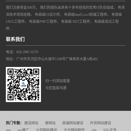
我们注册资金500万， 我们的团队由具有十多年经验的优秀IT队伍组成， 有资
深技术项目经理， 有高级UI设计师， 有高级html5,css3前端工程师， 有高级
JAVA工程师， 有高级PHP工程师， 有高级.NET工程师， 有高级测试工程
师…
联系我们
电话：020-2987-6379
地址：广州市天河区中山大道中1190号广珠商务大厦A栋401
扫一扫添加客服
与您直接沟通
热门专题：
建设网站
做网站
高端网站建设
外贸网站建设
geo
seo推广
公司网站建设
企业网站制作
cdn
SSL证书