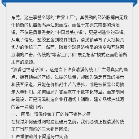
东莞，这座享誉全球的“世界工厂”，其强劲的经济脉搏由无数
个镇街的机器轰鸣声汇聚而成。而位于东莞东南部的清溪
镇，不仅是风景秀美的“中国最美小镇”，更是制造业的重镇。
从电子信息、塑胶五金到模具制造，清溪镇孕育了大批极具
实力的传统工厂。然而，随着全球经济格局的演变和互联网
浪潮的冲击，传统的“等客上门”和“展会拓客”模式正面临前所
未有的瓶颈。
“酒香也怕巷子深”，这是当下许多清溪传统工厂主最真实的痛
点：拥有顶尖的产线、过硬的质量，却因为缺乏有效的展示
和获客渠道，只能在价格战中苦苦挣扎，或是被贸易公司抽
走大量利润。如何破局？答案就在于数字化转型。而定制网
站建设，正是清溪制造企业打通线上销路、建立品牌护城河
的第一块敲门砖。
一、 困局：清溪传统工厂的线下销售之痛
在探讨如何通过网站建设破局之前，我们必须正视清溪传统
工厂当前面临的三大销售困境：
1. 严重依赖线下渠道与中间商