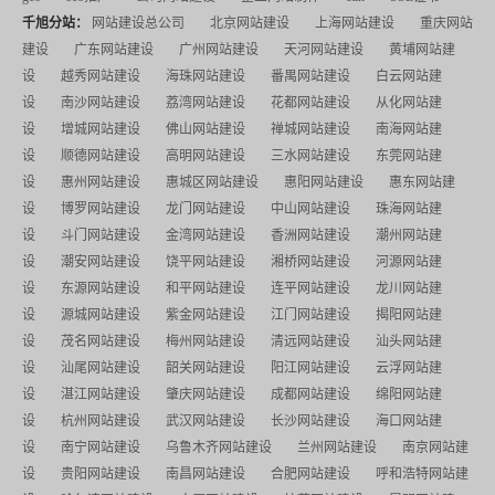
千旭分站：
网站建设总公司
北京网站建设
上海网站建设
重庆网站
建设
广东网站建设
广州网站建设
天河网站建设
黄埔网站建
设
越秀网站建设
海珠网站建设
番禺网站建设
白云网站建
设
南沙网站建设
荔湾网站建设
花都网站建设
从化网站建
设
增城网站建设
佛山网站建设
禅城网站建设
南海网站建
设
顺德网站建设
高明网站建设
三水网站建设
东莞网站建
设
惠州网站建设
惠城区网站建设
惠阳网站建设
惠东网站建
设
博罗网站建设
龙门网站建设
中山网站建设
珠海网站建
设
斗门网站建设
金湾网站建设
香洲网站建设
潮州网站建
设
潮安网站建设
饶平网站建设
湘桥网站建设
河源网站建
设
东源网站建设
和平网站建设
连平网站建设
龙川网站建
设
源城网站建设
紫金网站建设
江门网站建设
揭阳网站建
设
茂名网站建设
梅州网站建设
清远网站建设
汕头网站建
设
汕尾网站建设
韶关网站建设
阳江网站建设
云浮网站建
设
湛江网站建设
肇庆网站建设
成都网站建设
绵阳网站建
设
杭州网站建设
武汉网站建设
长沙网站建设
海口网站建
设
南宁网站建设
乌鲁木齐网站建设
兰州网站建设
南京网站建
设
贵阳网站建设
南昌网站建设
合肥网站建设
呼和浩特网站建