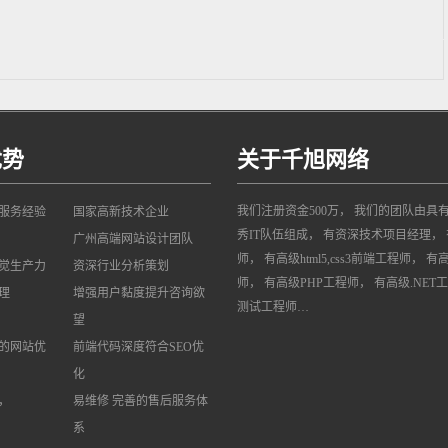
优势
关于千旭网络
我们注册资金500万， 我们的团队由具
网服务经验
国家高新技术企业
秀IT队伍组成， 有资深技术项目经理， 
广州高端网站设计团队
师， 有高级html5,css3前端工程师， 有
觉生产力
资深行业分析策划
师， 有高级PHP工程师， 有高级.NET
理
增强用户黏度提升咨询欲
测试工程师…
望
的网站优
前端代码深度符合SEO优
化
，
易维修 完善的售后服务体
系