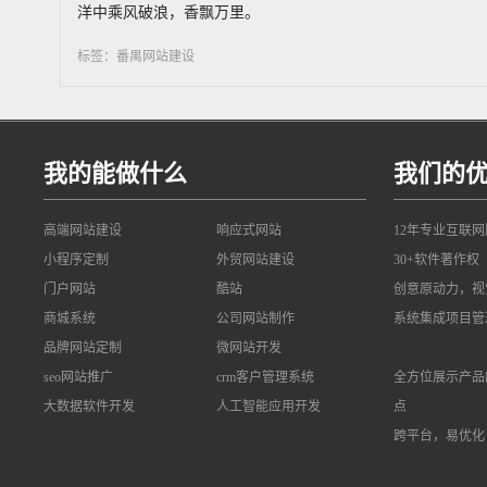
洋中乘风破浪，香飘万里。
标签：番禺网站建设
我的能做什么
我们的
高端网站建设
响应式网站
12年专业互联
小程序定制
外贸网站建设
30+软件著作权
门户网站
酷站
创意原动力，视
商城系统
公司网站制作
系统集成项目管
品牌网站定制
微网站开发
seo网站推广
crm客户管理系统
全方位展示产品
大数据软件开发
人工智能应用开发
点
跨平台，易优化