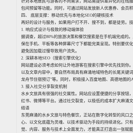
针对本地居民与游客的不同需求，网站需提供差异化的在线
包间预留等功能。同时，可通过网站发放新人优惠券、会员
四、 底层支撑：移动优先与本地化SEO的硬核技术
再好的设计与服务，如果用户打不开、搜不到，都是徒劳。
1. 响应式设计与极致的移动端体验
据调查，超过80%的旅游决策和餐饮搜索是在手机端完成的。
保在手机、平板等各种屏幕尺寸下都能完美呈现。特别要优
避免因加载过慢导致用户流失。
2. 深耕本地SEO（搜索引擎优化）
网站建设必须考虑如何让外地游客在搜索引擎中优先找到你。在网站的Ti
以及文章内容中，要自然布局具有麻涌地域特色的长尾关键词，
龙舟节住宿预订”等。同时，积极接入百度地图、高德地图的
3. 接入社交分享裂变机制
水乡文旅具有很强的社交属性。网站应设置便捷的分享按钮
红书、微博等平台。通过社交裂变，以极低的成本扩大麻涌
结语
东莞麻涌的水乡文旅与特色餐饮，正站在数字化转型的风口
心、以文化底蕴为灵魂、以技术驱动为手段的持续进化。只有
觉、内容、服务与技术上全面发力，才能真正打造出一张赋