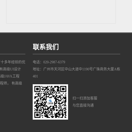
联系我们
有十多年经验的优
电话：020-2987-6379
有高级UI设计
地址：广州市天河区中山大道中1190号广珠商务大厦A栋
高级JAVA工程
401
工程师， 有高级
扫一扫添加客服
与您直接沟通