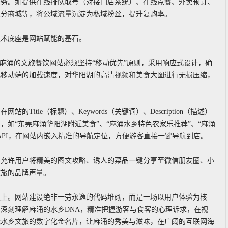
服务。如提供在线排队取号（对接门店系统）、在线点餐、外卖预订、
积分商城等，将公域流量沉淀为私域粉丝，提升复购率。
技术底座是网站赋能的基石。
麻涌的文旅餐饮网站必须坚持“移动优先”原则，采用响应式设计，确
化移动端的加载速度，对华阳湖的高清视频和美食大图进行无损压缩，
tle（标题）、Keywords（关键词）、Description（描述）
如“东莞麻涌华阳湖附近美食”、“麻涌水乡特色农家乐推荐”、“麻涌
API，在网站内嵌入精准的导航定位，方便游客直接一键导航到店。
，允许用户将精美的图文攻略、诱人的菜品一键分享至微信朋友圈、小
文旅的品牌声量。
之上。网站建设绝非一劳永逸的代码堆砌，而是一场以用户体验为核
深刻理解麻涌的水乡DNA，精准把握游客与食客的心理诉求，在视
能水乡文旅的数字化金名片，让麻涌的秀美与滋味，在广阔的互联网海