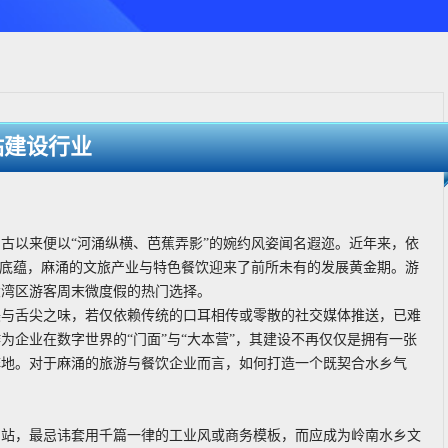
站建设行业
古以来便以“河涌纵横、芭蕉弄影”的婉约风姿闻名遐迩。近年来，依
化底蕴，麻涌的文旅产业与特色餐饮迎来了前所未有的发展黄金期。游
大湾区游客周末微度假的热门选择。
美与舌尖之味，若仅依赖传统的口耳相传或零散的社交媒体推送，已难
企业在数字世界的“门面”与“大本营”，其建设不再仅仅是拥有一张
阵地。对于麻涌的旅游与餐饮企业而言，如何打造一个既契合水乡气
网站，最忌讳套用千篇一律的工业风或商务模板，而应成为岭南水乡文