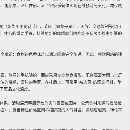
票、游船票、酒店住宿、甚至农家乐餐位实现在线预订与支付。减少跳
花期（如华阳湖荷花节）、节庆（如龙舟景）、天气、交通管制等实用
化）排名的重要手段，持续更新的优质原创内容能不断吸引搜索引擎的
一个难题：食物的色香味难以通过网络完全传递。因此，餐饮网站的建
像素、随意的手机随拍，而应采用专业美食摄影，配合高清大图与全屏
油的烧鹅、清甜的香蕉。在排版上，可采用“杂志风”的图文混排，附
赋予菜品文化温度。
任体系：清晰展示明厨亮灶的实时画面或图片；公示食材来源与检验检
数据）；醒目标注价格区间与招牌菜的人气排名。透明度越高，转化率