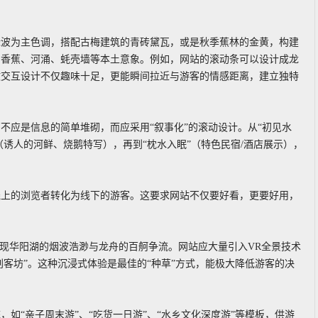
绿波为主色调，搭配古梅建筑的青砖黛瓦，或是秋季蕉林的金黄，构建
、香蕉、河涌、蚝壳墙等本土意象。例如，网站的滚动条可以设计成龙
微交互设计不仅趣味十足，更能瞬间拉近与游客的情感距离，建立独特
不应是信息的简单堆砌，而应采用“叙事化”的滚动设计。从“初见水
（诱人的河鲜、烧鹅特写），再到“枕水入眠”（特色民宿/酒店展示），
线上的浏览者转化为线下的游客。这要求网站不仅要好看，更要好用，
展现华阳湖的烟波浩渺与龙舟的百舸争流。网站应大量引入VR全景技术
创客坊”。这种沉浸式体验是最佳的“种草”方式，能极大降低游客的决
如“亲子周末游”、“吃货一日游”、“水乡文化深度游”等模板，供游