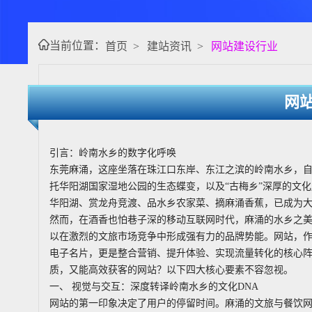
当前位置：
首页
>
建站资讯
>
网站建设行业
网
引言：岭南水乡的数字化呼唤
东莞麻涌，这座坐落在珠江口东岸、东江之滨的岭南水乡，自
托华阳湖国家湿地公园的生态蝶变，以及“古梅乡”深厚的文
华阳湖、赏龙舟竞渡、品水乡农家菜、摘麻涌香蕉，已成为
然而，在酒香也怕巷子深的移动互联网时代，麻涌的水乡之
以在激烈的文旅市场竞争中形成强有力的品牌势能。网站，作为
电子名片，更是整合营销、提升体验、实现流量转化的核心
质，又能高效获客的网站？以下四大核心要素不容忽视。
一、 视觉与交互：深度转译岭南水乡的文化DNA
网站的第一印象决定了用户的停留时间。麻涌的文旅与餐饮