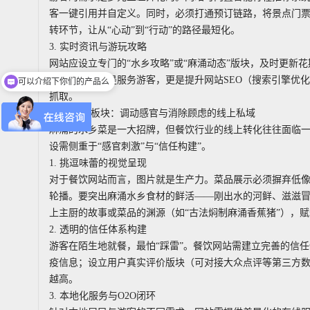
客一键引用并自定义。同时，必须打通预订链路，将景点门
转环节，让从“心动”到“行动”的路径最短化。
3. 实时资讯与游玩攻略
网站应设立专门的“水乡攻略”或“麻涌动态”版块，及时更新
可以介绍下你们的产品么
信息。这不仅是服务游客，更是提升网站SEO（搜索引擎优
你们是怎么收费的呢
抓取。
三、 餐饮板块：调动感官与消除顾虑的线上私域
麻涌的水乡菜是一大招牌，但餐饮行业的线上转化往往面临
设需侧重于“感官刺激”与“信任构建”。
1. 挑逗味蕾的视觉呈现
对于餐饮网站而言，图片就是生产力。菜品展示必须摒弃低
轮播。要突出麻涌水乡食材的鲜活——刚出水的河鲜、滋滋冒
上主厨的故事或菜品的渊源（如“古法焖制麻涌香蕉猪”），
2. 透明的信任体系构建
游客在陌生地就餐，最怕“踩雷”。餐饮网站需建立完善的信
疫信息；设立用户真实评价版块（可对接大众点评等第三方
越高。
3. 本地化服务与O2O闭环