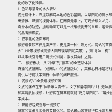
化的数字化延伸。
1. 色彩与意象的水乡表达
视觉设计上，应提取麻涌本地的色彩基因。以华阳湖的碧水
出清雅、温润的视觉体系。在网页元素上，可巧妙融入龙舟
舟滑水的轨迹，加载动画可以是一根缓缓剥开的香蕉，这些
的品牌辨识度。
2. 叙事化的版面布局
旅游与餐饮不仅是卖产品，更是卖一种生活方式。网站的首页
乡”（全景视频或高清大图展现华阳湖美景），到“寻味古梅”
以故事线引导用户沉浸式浏览，激发其向往之情。
二、 旅游板块：从“种草”到“拔草”的全链路体验
麻涌的旅游网站（或网站中的旅游版块），其核心目标是将
提供从行前决策到行中体验的闭环服务。
1. 沉浸式VR全景与视频矩阵
文旅的痛点在于“体验难以言传”。文字和静态图片往往无法
和高清航拍视频，让游客在屏幕前就能“泛舟华阳湖”、“漫步
策成本。
2. 智能行程规划与一键预订
游客的需求是多元且差异化的。网站可内置智能行程推荐系统，