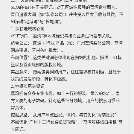
二、 关键词策略：精准锁定“荔湾”流量池
SEO的核心在于关键词。对于区域性极强的荔湾企业而言，
盲目追求大词（如“装修公司”）往往投入巨大且收效甚微，不
如深耕“地域词”与“长尾词”。
1. 深耕地域核心词
将“广州”、“荔湾”等地域标识与核心业务进行强制关联。
组合公式： 区域 + 行业/产品（如：广州荔湾装修公司、荔湾
网站建设、芳村茶叶批发）。
布局位置： 这类关键词必须出现在网站的标题、描述、H1标
签以及首页底部的版权区域。
实战意义： 搜索这类词的用户，往往需求极其明确，且处于
决策的最后阶段，转化率极高。
2. 挖掘长尾关键词
荔湾拥有众多专业市场，如十三行的服装、黄沙的水产、南
方大厦的电子数码。针对这些细分领域，用户的搜索习惯非
常具体。
挖掘思路： 从用户痛点出发。例如，与其优化“服装批发”，
不如优化“广州十三行女装拿货攻略”、“荔湾服装档口招租”等
长尾词。