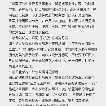
广州荔湾的企业很多从事批发、贸易或服务业，客户的时间
宝贵。研究表明，网页加载时间超过3秒，跳出率将激增。在
网站建设初期，必须选择优质的服务器（建议针对国内用户
备案并使用国内节点），启用CDN加速，并对图片进行无损
压缩。特别是对于展示服装、玉器、茶叶等图片密集型行业
的荔湾企业，速度就是金钱。
2. 移动端优先：适配“手机族”的浏览习惯
如今绝大多数本地搜索都发生在移动端。百度等搜索引擎已
全面实行“移动优先索引”。这意味着，你的网站必须在手机端
拥有完美的展示效果。响应式设计是标配，不仅要保证图文
自动适配屏幕，更要确保按钮大小适中、便于点击，杜绝横
向滚动条的出现。
3. 扁平化架构：让蜘蛛爬得更顺畅
网站的结构逻辑直接影响搜索引擎蜘蛛的抓取效率。荔湾企
业网站应遵循“三次点击原则”，即用户从首页到达任何一个产
品或文章页面，点击次数不应超过三次。设置清晰的面包屑
导航（如：首页 > 荔湾新闻 > 企业动态），不仅能提升用户
体验，更能帮助搜索引擎理解网站层级，提升收录效率。