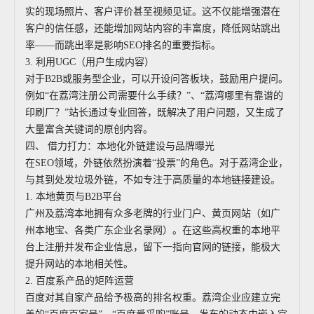
实的现场照片、客户评价甚至视频见证。这不仅能增强潜在
客户的信任感，还能增加网站内容的丰富度，降低网站跳出
率——而跳出率是影响SEO排名的重要指标。
3. 利用UGC（用户生成内容）
对于B2B或服务型企业，可以开设问答板块，鼓励用户提问。
例如“在荔湾注册公司需要什么手续？”、“荔湾哪里有靠谱的
印刷厂？”站长通过专业回答，既解决了用户问题，又生成了
大量富含关键词的原创内容。
四、 借力打力：本地化外链建设与品牌曝光
在SEO领域，外链依然扮演着“投票”的角色。对于荔湾企业，
与其到处发垃圾外链，不如专注于高质量的本地链接建设。
1. 本地黄页与B2B平台
广州及荔湾本地拥有众多老牌的行业门户、黄页网站（如广
州本地宝、各类广东企业名录网）。在这些高权重的本地平
台上注册并发布企业信息，留下一指向官网的链接，能极大
提升网站的本地相关性。
2. 百度系产品的矩阵运营
百度对其自家产品给予极高的排名权重。荔湾企业应建立完