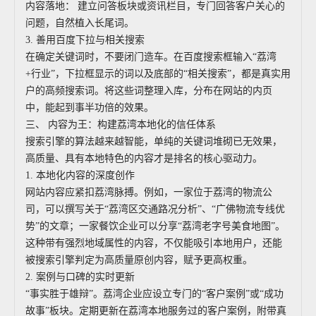
内容落地： 建立问答板块或资讯栏目，专门回答客户关心的
问题，自然植入长尾词。
3. 善用百度下拉与相关搜索
在确定关键词时，不要闭门造车。在百度搜索框输入“荔湾
+行业”，下拉框显示的词以及底部的“相关搜索”，都是真实用
户的高频搜索词。将这些词整理入库，分布在网站的内页
中，能起到事半功倍的效果。
三、 内容为王：构建荔湾本地化的信任体系
搜索引擎的算法越来越智能，单纯的关键词堆砌已无效果，
高质量、具有本地特色的内容才是排名的核心驱动力。
1. 本地化内容的深度创作
网站内容应紧扣荔湾脉搏。例如，一家位于荔湾的物流公
司，可以撰写关于“荔湾区交通路况分析”、“广佛物流专线优
势”的文章；一家餐饮企业可以分享“荔湾老字号美食地图”。
这种带有强烈地域属性的内容，不仅能吸引本地用户，还能
被搜索引擎判定为高质量原创内容，赋予更高权重。
2. 案例与口碑的实时更新
“事实胜于雄辩”。荔湾企业应设立专门的“客户案例”或“成功
故事”板块。定期更新在荔湾本地服务过的客户案例，附带真