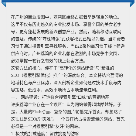
在广州的商业版图中，荔湾区始终占据着举足轻重的地位。
这里不仅有历史悠久的专业批发市场、享誉全国的美食老字
号，更有蓬勃发展的新兴创意产业。然而，随着移动互联网
的普及，传统的“守株待兔”式获客模式已难以为继。当消费者
习惯于通过搜索引擎寻找服务，当B2B采购商习惯于线上筛选
供应商时，广州荔湾的企业若想在激烈的市场竞争中突围，
必须掌握一套行之有效的线上获客方法。
这套方法的核心，便在于“高转化的网站建设”与“精准的
SEO
（搜索引擎优化）推广”的深度结合。本文将结合荔湾的
地域特色与产业优势，深入剖析企业如何通过技术手段与内
容策略，低成本、高效率地抢占本地流量红利。
一、 网站建设：打造符合搜索引擎“口味”的营销地基
许多荔湾企业存在一个误区：认为网站做得越炫酷越好。于
是，大量的Flash动画、复杂的图片轮播充斥首页，却忽略了
这往往是SEO的“灾难”。一个旨在抢占搜索流量的网站，首先
必须是一个对搜索引擎“友好”的网站。
1. 极致的加载速度：留住挑剔的访客