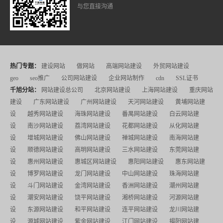
与您直接沟通
热门专题：
建设网站
做网站
高端网站建设
外贸网站建设
geo
seo推广
公司网站建设
企业网站制作
cdn
SSL证书
千旭分站：
网站建设总公司
北京网站建设
上海网站建设
重庆网站
建设
广东网站建设
广州网站建设
天河网站建设
黄埔网站建
设
越秀网站建设
海珠网站建设
番禺网站建设
白云网站建
设
南沙网站建设
荔湾网站建设
花都网站建设
从化网站建
设
增城网站建设
佛山网站建设
禅城网站建设
南海网站建
设
顺德网站建设
高明网站建设
三水网站建设
东莞网站建
设
惠州网站建设
惠城区网站建设
惠阳网站建设
惠东网站建
设
博罗网站建设
龙门网站建设
中山网站建设
珠海网站建
设
斗门网站建设
金湾网站建设
香洲网站建设
潮州网站建
设
潮安网站建设
饶平网站建设
湘桥网站建设
河源网站建
设
东源网站建设
和平网站建设
连平网站建设
龙川网站建
设
源城网站建设
紫金网站建设
江门网站建设
揭阳网站建