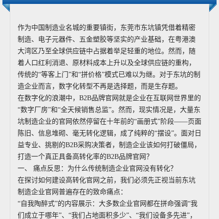
作为中国制造业名城的重要镇街，东莞市东坑镇凭借着精密
制造、电子元器件、五金塑胶等坚实的产业基础，在粤港澳
大湾区乃至全球供应链中占据着举足轻重的地位。然而，随
着人口红利消退、原材料成本上升以及全球供应链的重构，
传统的“等客上门”和“拼价格”模式已难以为继。对于东坑的制
造企业而言，数字化转型不再是选择题，而是生存题。
在数字化的浪潮中，B2B品牌官网就是企业在互联网世界里的
“数字厂房”和“全天候销售总监”。然而，现实情况是，大量东
坑制造企业的官网依然停留在十年前的“画册式”阶段——页面
陈旧、信息堆砌、毫无转化逻辑，成了纯粹的“摆设”。面对日
益专业、挑剔的B2B采购决策者，制造企业该如何打破僵局，
打造一个真正具备高转化率的B2B品牌官网？
一、 痛点反思：为什么传统制造企业官网没有转化？
在探讨如何建设高转化官网之前，我们必须先正视当前东坑
制造企业官网普遍存在的致命痛点：
“自我陶醉式”的内容展示：大多数企业官网都在拼命强调“我
们成立于哪年”、“我们占地面积多少”、“我们设备多先进”，