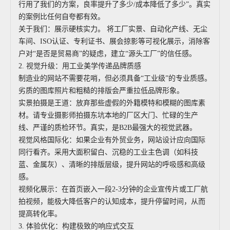
行用了我们的方案，良率提升了多少/成本降低了多少”。真实
的案例比任何自夸都有效。
关于我们：展示硬核实力。 将工厂实景、自动化产线、无尘
车间、ISO认证、专利证书、展会掠影等可视化展示，消除客
户对“是否是贸易商”的疑虑，建立“源头工厂”的信任感。
2. 视觉升级：用工业美学传递品牌质感
制造业的网站不需要花哨，但必须具备“工业级”的专业质感。
劣质的图库照片和粗糙的排版会严重拉低品牌形象。
实景拍摄是王道：放弃那些虚假的外籍模特和模糊的图库素
材。请专业摄影师拍摄东坑本地的厂区大门、忙碌的生产
线、严谨的质检环节。真实，是B2B最强大的视觉武器。
视觉风格国际化：如果企业有外贸业务，网站设计应向国际
同行看齐。采用大面积留白、沉稳的工业主色调（如科技
蓝、金属灰）、清晰的排版层级，提升网站的呼吸感和高级
感。
视频化展示：在首页嵌入一段2-3分钟的企业宣传片或工厂航
拍视频，能极大降低客户的认知成本，提升停留时间，从而
提高转化率。
3. 体验优化：构建极致的响应式交互