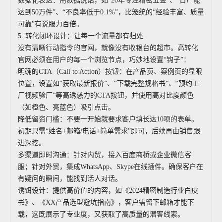
数据化表达：用数据说话，如“20年专注精密五金”、“日产能
达到50万件”、“不良率低于0.1%”，比笼统的“经验丰富、质量
可靠”有说服力百倍。
5. 转化闭环设计：让每一个流量都有归处
没有清晰行动指令的官网，就像没有收银台的超市。高转化
官网必须在用户的每一个浏览节点，巧妙地设置“钩子”：
明确的CTA（Call to Action）按钮：在产品页、案例页的显眼
位置，设置如“获取最新报价”、“下载完整规格书”、“预约工
厂视频验厂”等高诱惑力的CTA按钮，并使用高对比度颜色
（如橙色、亮蓝色）吸引点击。
降低留资门槛：不要一开始就要求客户填长达10项的表单。
初期只需“姓名+邮箱/电话+简单需求”即可，后续再由销售跟
进深挖。
多渠道即时沟通：针对内贸，接入百度商桥或企业微信客
服；针对外贸，集成WhatsApp、Skype在线插件。确保客户在
有疑问的瞬间，能找到活人对话。
诱饵设计：提供高价值的内容，如《2024精密制造行业白皮
书》、《XX产品选型避坑指南》，客户需留下邮箱才能下
载，这既展示了专业度，又获取了高质量的潜客线索。
可以介绍下你们的产品么