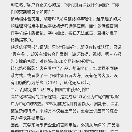
却忽略了客户真正关心的是：“你们能解决我什么问题？”“你
们的交期和良率如何？”
移动端体验灾难：随着B2B采购链路的年轻化，越来越多的采
购经理习惯用手机或平板初步筛选供应商。而许多传统官网
在手机端排版错乱、字小如蚁、按钮无法点击，直接劝退了
移动端客户。
缺乏信任背书与证明：只说“质量好”，却没有权威认证；只说
“客户多”，却没有知名合作案例。缺乏数据、视频、第三方报
告支撑的官网，难以跨越B2B交易的信任鸿沟。
转化路径断裂：客户看中了产品，想询个价，结果找不到联
系方式，或者发了一封邮件如石沉大海。没有在线客服、没
有明确的行为呼唤（CTA），转化无从谈起。
二、 战略定位：从“展示橱窗”到“获客引擎”
高转化率官网的底层逻辑，是完成从“以企业为中心”向“以客
户为中心”的转变。B2B采购决策具有金额大、周期长、决策
链复杂的特点，采购方不仅看重产品，更看重供应商的综合
实力与长期稳定性。
因此，东莞东坑制造企业的官网定位，必须从单纯的“产品展