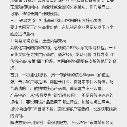
示橱窗”升级为“品牌信任建设阵地”与“线索获客引擎”。它要
在最短的时间内，向全球或全国的买家证明：你们是专业、
可靠、值得长期合作的伙伴。
三、 破局之道：打造高转化B2B官网的五大核心要素
要让官网真正产生商业价值，东坑制造企业需要从以下五个
维度进行重构：
1. 洞察采购心理，重塑内容架构
高转化官网的内容架构，必须契合B2B买家的采购旅程。一个
专业买家在寻找供应商时，通常经历“发现问题-寻找方案-评
估供应商-决策”四个阶段。官网的架构需要依次解答他们的疑
虑：
首页：一秒抓住眼球。 用一句清晰的核心Slogan（价值主
张）告诉客户你是谁、你擅长什么、你能带来什么价值。配
合高清的工厂航拍或核心产品图，瞬间建立专业印象。
产品中心：从“参数罗列”到“场景应用”。 不要只放冷冰冰的
规格书，要说明该产品适用于哪些行业、能解决哪些痛点。
提供详细的PDF目录下载，这既是客户需要的，也是获取线索
的诱饵。
解决方案/应用案例：最强说服力。 告诉客户“东坑某知名同