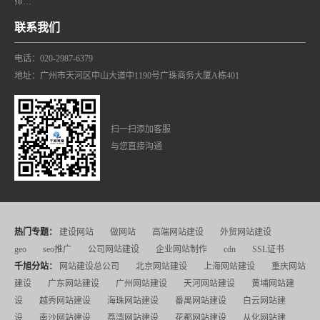
师…
联系我们
电话：020-2987-6379
地址：广州市天河区中山大道中1190号广珠商务大厦A栋401
扫一扫添加客服
与您直接沟通
热门专题：
建设网站
做网站
高端网站建设
外贸网站建设
geo
seo推广
公司网站建设
企业网站制作
cdn
SSL证书
千旭分站：
网站建设总公司
北京网站建设
上海网站建设
重庆网站
建设
广东网站建设
广州网站建设
天河网站建设
黄埔网站建
设
越秀网站建设
海珠网站建设
番禺网站建设
白云网站建
设
南沙网站建设
荔湾网站建设
花都网站建设
从化网站建