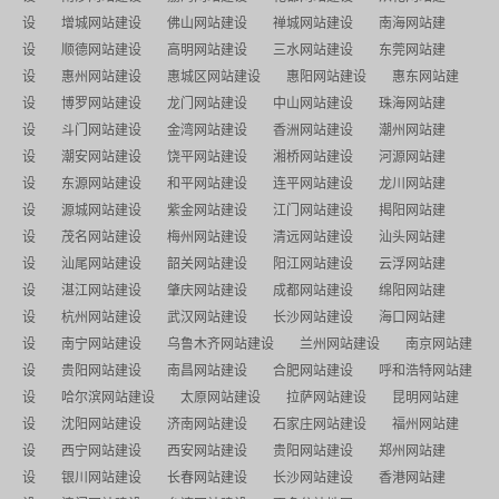
设
增城网站建设
佛山网站建设
禅城网站建设
南海网站建
设
顺德网站建设
高明网站建设
三水网站建设
东莞网站建
设
惠州网站建设
惠城区网站建设
惠阳网站建设
惠东网站建
设
博罗网站建设
龙门网站建设
中山网站建设
珠海网站建
设
斗门网站建设
金湾网站建设
香洲网站建设
潮州网站建
设
潮安网站建设
饶平网站建设
湘桥网站建设
河源网站建
设
东源网站建设
和平网站建设
连平网站建设
龙川网站建
设
源城网站建设
紫金网站建设
江门网站建设
揭阳网站建
设
茂名网站建设
梅州网站建设
清远网站建设
汕头网站建
设
汕尾网站建设
韶关网站建设
阳江网站建设
云浮网站建
设
湛江网站建设
肇庆网站建设
成都网站建设
绵阳网站建
设
杭州网站建设
武汉网站建设
长沙网站建设
海口网站建
设
南宁网站建设
乌鲁木齐网站建设
兰州网站建设
南京网站建
设
贵阳网站建设
南昌网站建设
合肥网站建设
呼和浩特网站建
设
哈尔滨网站建设
太原网站建设
拉萨网站建设
昆明网站建
设
沈阳网站建设
济南网站建设
石家庄网站建设
福州网站建
设
西宁网站建设
西安网站建设
贵阳网站建设
郑州网站建
设
银川网站建设
长春网站建设
长沙网站建设
香港网站建