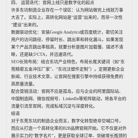
四、 运营迭代：官网上线只是数字化的起点
许多东坑制造企业存在一个误区：认为网站做完上线就万事
大吉了。实际上，高转化网站是“运营”出来的，而非一次性
“建设”出来的。
数据驱动优化：安装Google Analytics或百度统计，密切关注
用户的访问路径、停留时长、跳出率和转化漏斗。如果发现
某个产品页跳出率极高，就要分析是图片加载慢、描述不清
晰，还是缺少CTA，并迅速迭代。
SEO长效布局：结合东坑产业特色，布局长尾关键词（如“东
莞精密五金冲压厂家”、“东坑注塑件定制”）。定期更新企业
新闻、行业技术文章，让官网在搜索引擎中持续获得免费的
高质量流量。
配合营销活动：官网不应是孤岛，应与企业的阿里国际站、
中国制造网、微信视频号、LinkedIn等矩阵联动，将各平台的
流量引流至官网，完成私域沉淀与深度转化。
结语
对于东莞东坑的制造企业而言，数字化转型绝非空喊口号，
而应从打造一个高转化率的B2B品牌官网开始。它不仅是对外
展示实力的“数字名片”，更是获取全球订单、突破增长瓶颈的