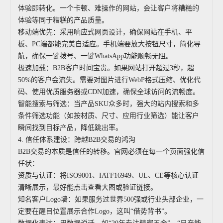
体验即转化。一个卡顿、难操作的网站，会让客户将糟糕的
体验等同于糟糕的产品质量。
移动端优先：采用响应式网页设计，确保网站在手机、平
板、PC端都能完美自适应。手机端要放大按钮尺寸，简化导
航，确保一键拨号、一键WhatsApp功能顺畅无阻。
极速加载：B2B客户时间宝贵。如果网站打开超过3秒，超
50%的客户会流失。需要对图片进行WebP格式压缩、优化代
码、使用优质服务器或CDN加速，确保全球访问的流畅度。
智能搜索与筛选：当产品SKU众多时，强大的站内搜索和多
条件筛选功能（如按材质、尺寸、应用行业筛选）能让客户
瞬间找到目标产品，降低跳出率。
4. 信任体系建设：跨越B2B交易的鸿沟
B2B交易的本质是信任的转移。官网必须在每一个页面强化信
任状：
资质与认证：将ISO9001、IATF16949、UL、CE等核心认证
清晰展示，最好能点击查看大图或验证链接。
知名客户Logo墙：如果服务过世界500强或行业头部企业，一
定要在醒目位置展示合作Logo，这叫“借势背书”。