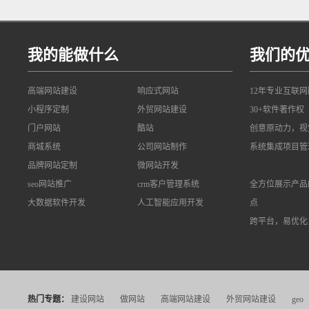
我的能做什么
我们的
高端网站建设
响应式网站
12年专业互联
小程序定制
外贸网站建设
30+软件著作权
门户网站
酷站
创意原动力，视
商城系统
公司网站制作
系统集成项目管
品牌网站定制
微网站开发
seo网站推广
crm客户管理系统
全方位展示产品
大数据软件开发
人工智能应用开发
点
跨平台，易优化
热门专题：
建设网站
做网站
高端网站建设
外贸网站建设
geo