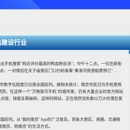
站建设行业
出手机搜索“附近评价最高的鸭血粉丝汤”；中午十二点，一位在新街
点，一对情侣在夫子庙景区门口扫码查看“秦淮河夜游船票预订”……
城市数字化程度已位居全国前列。据相关统计，南京市民日均手机使用
然而，在这样一个“万物皆可手机”的城市里，仍有大量企业的官方网站
难以点按，排版支离破碎。这样的网站，正在悄然流失数以万计的潜在客
前列。从“我的南京”App的广泛普及，到各大景区、商圈、交通枢
居南京、购南京”的生活方式。