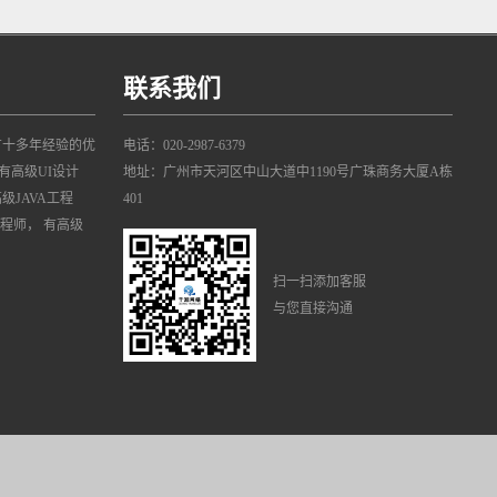
联系我们
有十多年经验的优
电话：020-2987-6379
有高级UI设计
地址：广州市天河区中山大道中1190号广珠商务大厦A栋
高级JAVA工程
401
工程师， 有高级
扫一扫添加客服
与您直接沟通