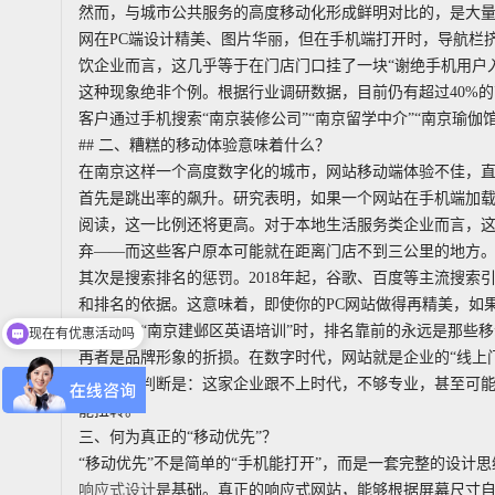
然而，与城市公共服务的高度移动化形成鲜明对比的，是大量
网在PC端设计精美、图片华丽，但在手机端打开时，导航栏
饮企业而言，这几乎等于在门店门口挂了一块“谢绝手机用户
这种现象绝非个例。根据行业调研数据，目前仍有超过40%
客户通过手机搜索“南京装修公司”“南京留学中介”“南京瑜
## 二、糟糕的移动体验意味着什么？
在南京这样一个高度数字化的城市，网站移动端体验不佳，
首先是跳出率的飙升。研究表明，如果一个网站在手机端加载
阅读，这一比例还将更高。对于本地生活服务类企业而言，
弃——而这些客户原本可能就在距离门店不到三公里的地方
其次是搜索排名的惩罚。2018年起，谷歌、百度等主流搜索
和排名的依据。这意味着，即使你的PC网站做得再精美，如
百度搜索“南京建邺区英语培训”时，排名靠前的永远是那些
现在有优惠活动吗
再者是品牌形象的折损。在数字时代，网站就是企业的“线上
的潜意识判断是：这家企业跟不上时代，不够专业，甚至可能
能扭转。
三、何为真正的“移动优先”？
“移动优先”不是简单的“手机能打开”，而是一套完整的设计
响应式设计
是基础。真正的响应式网站，能够根据屏幕尺寸