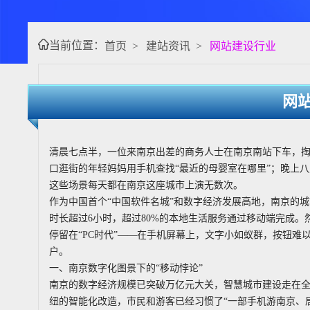
当前位置：
首页
>
建站资讯
>
网站建设行业
网
清晨七点半，一位来南京出差的商务人士在南京南站下车，掏
口逛街的年轻妈妈用手机查找“最近的母婴室在哪里”；晚上八
这些场景每天都在南京这座城市上演无数次。
作为中国首个“中国软件名城”和数字经济发展高地，南京的
时长超过6小时，超过80%的本地生活服务通过移动端完成。
停留在“PC时代”——在手机屏幕上，文字小如蚁群，按钮
户。
一、南京数字化图景下的“移动悖论”
南京的数字经济规模已突破万亿元大关，智慧城市建设走在全国
纽的智能化改造，市民和游客已经习惯了“一部手机游南京、