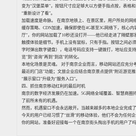
变为“汉堡菜单”，按钮尺寸应足够大以方便手指点按，表格和
“重新设计了看”。
加载速度是命脉。 在南京地铁上、在景区里，用户所处的网
缓存策略、CDN加速，确保即使在4G甚至3G网络下，核心
厅”，你的网站加载了10秒还没打开——他已经走进了隔壁那
触摸体验是细节。手机上没有鼠标，只有手指。按钮之间必
字时弹出数字键盘），电话号码应支持一键拨打，地址应支持
览”到“咨询”再到“到店”的转化。
本地化场景是灵魂。 对于南京企业而言，移动网站还应充分
最近的门店”功能；文旅企业应结合南京景点提供“附近游览
“展示窗口”升级为“服务入口”。
四、抓住南京移动红利的最后时机
南京的数字经济发展仍在加速。5G网络全域覆盖、智慧商圈
了前所未有的机遇。
然而，机遇窗口不会永远敞开。当越来越多的本地企业完成了
今天的用户已经习惯了“丝滑”的移动体验，他们不会为任何
你的网站，准备好迎接每一个在南京街头掏出手机的用户了