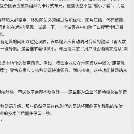
复杂图表应重新组织为卡片式布局。这些调整不是“缩小了看”，而是
络环境未必稳定。移动网站必须经过性能优化：图片压缩、代码精简、
内容也能在3秒内呈现。试想一下，一个游客在中山陵门口搜索“附近餐
家。
须有足够的间距以避免误触，表单输入应自动调出合适的键盘（输入数
一键导航。这些细节看似微小，却直接决定了用户能否顺利完成从“浏
考虑本地化的使用场景。例如，餐饮企业应在地图模块中嵌入“距离我
推荐”；零售商家应支持移动端快速领券、到店核销。这些功能将网站从
持续升级、市民数字素养不断提升——这些都为企业的移动端获客创造
移动端升级，那些仍然停留在PC时代的网站将面临更加残酷的淘汰。
企业的技术滞后而多停留一秒。
吗？