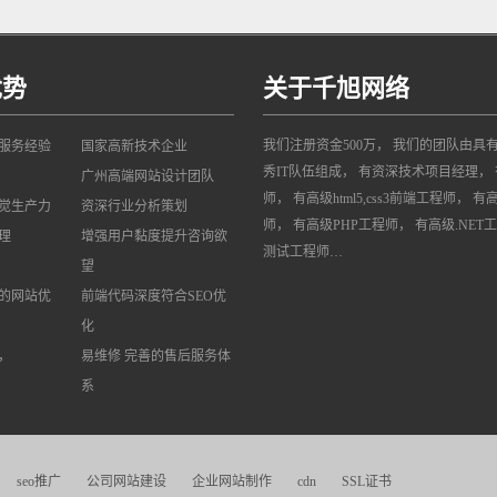
优势
关于千旭网络
我们注册资金500万， 我们的团队由具
网服务经验
国家高新技术企业
秀IT队伍组成， 有资深技术项目经理， 
广州高端网站设计团队
师， 有高级html5,css3前端工程师， 有
觉生产力
资深行业分析策划
师， 有高级PHP工程师， 有高级.NET
理
增强用户黏度提升咨询欲
测试工程师…
望
的网站优
前端代码深度符合SEO优
化
，
易维修 完善的售后服务体
系
seo推广
公司网站建设
企业网站制作
cdn
SSL证书