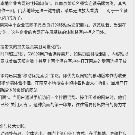
本地企业官网的“移动缺位”。以南京某知名餐饮连锁品牌为例，其官
挤作一团，门店地址无法一键导航，菜单无法放大看清——对于一个餐
入内”的牌子。
的南京中小企业官网不具备良好的移动端适配能力。这意味着，当潜在
伽馆”时，这些企业的官网正在用糟糕的体验将客户拒之门外。
直接带来的损失是真实且可量化的。
时间超过3秒，53%的用户会选择离开；如果页面排版混乱、内容难以
这意味着每天都有数十甚至上百个潜在客户在打开网站的瞬间选择了放
。
引擎均已实施“移动优先索引”策略，即优先以网站的移动版本作为收录
果移动端体验不佳，在南京本地搜索中的排名也会大打折扣。当用户在
移动端体验良好的网站。
门面”。当用户通过手机访问一个排版混乱、操作困难的网站时，他们
已经“关门大吉”。这种负面的第一印象，往往需要付出数倍的努力才
思维与技术实践。
自动调整布局、字体大小、图片比例和交互方式。在手机端，导航栏应