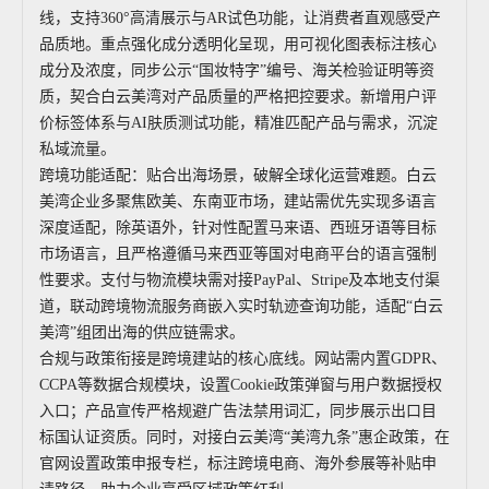
线，支持360°高清展示与AR试色功能，让消费者直观感受产
品质地。重点强化成分透明化呈现，用可视化图表标注核心
成分及浓度，同步公示“国妆特字”编号、海关检验证明等资
质，契合白云美湾对产品质量的严格把控要求。新增用户评
价标签体系与AI肤质测试功能，精准匹配产品与需求，沉淀
私域流量。
跨境功能适配：贴合出海场景，破解全球化运营难题。白云
美湾企业多聚焦欧美、东南亚市场，建站需优先实现多语言
深度适配，除英语外，针对性配置马来语、西班牙语等目标
市场语言，且严格遵循马来西亚等国对电商平台的语言强制
性要求。支付与物流模块需对接PayPal、Stripe及本地支付渠
道，联动跨境物流服务商嵌入实时轨迹查询功能，适配“白云
美湾”组团出海的供应链需求。
合规与政策衔接是跨境建站的核心底线。网站需内置GDPR、
CCPA等数据合规模块，设置Cookie政策弹窗与用户数据授权
入口；产品宣传严格规避广告法禁用词汇，同步展示出口目
标国认证资质。同时，对接白云美湾“美湾九条”惠企政策，在
官网设置政策申报专栏，标注跨境电商、海外参展等补贴申