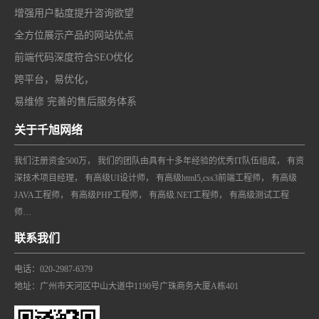
增强用户黏度提升咨询欲望
全方位展示产品的网站优点
前端代码深度符合SEO优化
跨平台，易优化，
易维修 完善的售后服务体系
关于千旭网络
我们注册资金500万， 我们的团队由具有十多年经验的优秀IT队伍组成， 有资
深技术项目经理， 有高级UI设计师， 有高级html5,css3前端工程师， 有高级
JAVA工程师， 有高级PHP工程师， 有高级.NET工程师， 有高级测试工程
师…
联系我们
电话：020-2987-6379
地址：广州市天河区中山大道中1190号广珠商务大厦A栋401