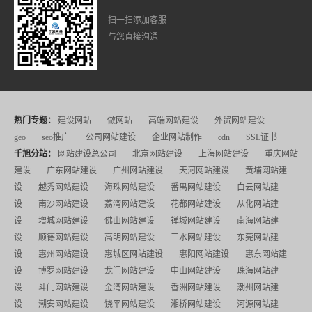
扫一扫添加客服
与您直接沟通
热门专题：
建设网站
做网站
高端网站建设
外贸网站建设
geo
seo推广
公司网站建设
企业网站制作
cdn
SSL证书
千旭分站：
网站建设总公司
北京网站建设
上海网站建设
重庆网站
建设
广东网站建设
广州网站建设
天河网站建设
黄埔网站建
设
越秀网站建设
海珠网站建设
番禺网站建设
白云网站建
设
南沙网站建设
荔湾网站建设
花都网站建设
从化网站建
设
增城网站建设
佛山网站建设
禅城网站建设
南海网站建
设
顺德网站建设
高明网站建设
三水网站建设
东莞网站建
设
惠州网站建设
惠城区网站建设
惠阳网站建设
惠东网站建
设
博罗网站建设
龙门网站建设
中山网站建设
珠海网站建
设
斗门网站建设
金湾网站建设
香洲网站建设
潮州网站建
设
潮安网站建设
饶平网站建设
湘桥网站建设
河源网站建