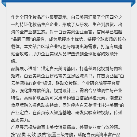
作为全国化妆品产业集聚高地，白云美湾汇聚了全国四分之
一的持证化妆品生产企业，形成了从研发、生产到展贸、出
海的全产业链生态。对于白云美湾企业而言，官网早已超越
“品牌门面”的属性，成为承接本土优势、链接全球市场的核心
载体。本文结合区域产业特色与跨境出海需求，打造专属建
站全攻略，助力企业实现从品牌塑造到全球拓客的效能升
级。
品牌展示进阶：锚定白云美湾基因，打造差异化视觉与内容
矩阵。白云美湾企业建站需先立足区域背书，在首页凸显“白
云美湾核心企业”标识，联动众妆联、产业研究院等平台资
源，强化集群信任度。视觉设计上，需贴合品牌调性与产业
特性，高端护肤品牌可采用简约留白搭配绿植元素，潮流彩
妆品牌融入撞色动态特效，同时呼应白云美湾“科技+美丽”的
产业定位，在首页嵌入智造基地、研发实验室短视频，传递
品质实力。
产品展示模块需直击美妆消费痛点，兼顾专业度与体验感。
按“品类-功效-肤质”设置三级导航，适配白云美湾丰富产品