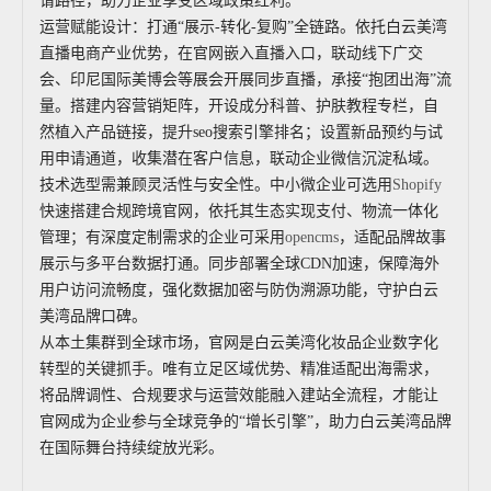
请路径，助力企业享受区域政策红利。
运营赋能设计：打通“展示-转化-复购”全链路。依托白云美湾
直播电商产业优势，在官网嵌入直播入口，联动线下广交
会、印尼国际美博会等展会开展同步直播，承接“抱团出海”流
量。搭建内容营销矩阵，开设成分科普、护肤教程专栏，自
然植入产品链接，提升seo搜索引擎排名；设置新品预约与试
用申请通道，收集潜在客户信息，联动企业微信沉淀私域。
技术选型需兼顾灵活性与安全性。中小微企业可选用
Shopify
快速搭建合规跨境官网，依托其生态实现支付、物流一体化
管理；有深度定制需求的企业可采用
opencms
，适配品牌故事
展示与多平台数据打通。同步部署全球CDN加速，保障海外
用户访问流畅度，强化数据加密与防伪溯源功能，守护白云
美湾品牌口碑。
从本土集群到全球市场，官网是白云美湾化妆品企业数字化
转型的关键抓手。唯有立足区域优势、精准适配出海需求，
将品牌调性、合规要求与运营效能融入建站全流程，才能让
官网成为企业参与全球竞争的“增长引擎”，助力白云美湾品牌
在国际舞台持续绽放光彩。