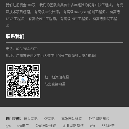
我们注册资金500万， 我们的团队由具有十多年经验的优秀IT队伍组成， 有资
深技术项目经理， 有高级UI设计师， 有高级html5,css3前端工程师， 有高级
JAVA工程师， 有高级PHP工程师， 有高级.NET工程师， 有高级测试工程
师…
联系我们
电话：020-2987-6379
地址：广州市天河区中山大道中1190号广珠商务大厦A栋401
扫一扫添加客服
与您直接沟通
热门专题：
建设网站
做网站
高端网站建设
外贸网站建设
geo
seo推广
公司网站建设
企业网站制作
cdn
SSL证书