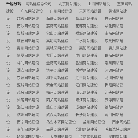
千旭分站：
网站建设总公司
北京网站建设
上海网站建设
重庆网站
建设
广东网站建设
广州网站建设
天河网站建设
黄埔网站建
设
越秀网站建设
海珠网站建设
番禺网站建设
白云网站建
设
南沙网站建设
荔湾网站建设
花都网站建设
从化网站建
设
增城网站建设
佛山网站建设
禅城网站建设
南海网站建
设
顺德网站建设
高明网站建设
三水网站建设
东莞网站建
设
惠州网站建设
惠城区网站建设
惠阳网站建设
惠东网站建
设
博罗网站建设
龙门网站建设
中山网站建设
珠海网站建
设
斗门网站建设
金湾网站建设
香洲网站建设
潮州网站建
设
潮安网站建设
饶平网站建设
湘桥网站建设
河源网站建
设
东源网站建设
和平网站建设
连平网站建设
龙川网站建
设
源城网站建设
紫金网站建设
江门网站建设
揭阳网站建
设
茂名网站建设
梅州网站建设
清远网站建设
汕头网站建
设
汕尾网站建设
韶关网站建设
阳江网站建设
云浮网站建
设
湛江网站建设
肇庆网站建设
成都网站建设
绵阳网站建
设
杭州网站建设
武汉网站建设
长沙网站建设
海口网站建
设
南宁网站建设
乌鲁木齐网站建设
兰州网站建设
南京网站建
设
贵阳网站建设
南昌网站建设
合肥网站建设
呼和浩特网站建
设
哈尔滨网站建设
太原网站建设
拉萨网站建设
昆明网站建