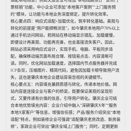
适配本地场景，例如文旅企业可增加“本地线路预订”“景点门
票核销”功能，中小企业可添加“本地客户案例”“上门服务预
约”模块，让功能与本地业务深度绑定，提升转化效率。
核心要点四：响应式适配+加载优化，筑牢转化基础。美观与
转化的前提是“用户能顺畅浏览”，如今肇庆本地用户70%以上
通过手机访问网站，若网站在移动端显示错乱、加载缓慢，
即便设计再美观、功能再完善，也会直接流失客户。因此，
网站必须采用响应式设计，实现手机、电脑、平板同步适
配，确保移动端页面布局合理、按钮易点击、内容清晰可
读。同时，优化网站加载速度，选择国内节点服务器并完成
ICP备案
，压缩图片、精简代码，避免因加载卡顿导致用户流
失，这也是肇庆本地企业建站容易忽视的关键细节。
核心要点五：内容填充兼顾质感与转化，传递本地价值。网
站内容是连接企业与客户的桥梁，既要保证美观的呈现形
式，又要传递有价值的信息，引导用户转化。肇庆企业可结
合本地优势填充内容：企业介绍中融入“深耕肇庆X年”“服务
本地X家客户”等信息，增强信任感；产品/服务介绍突出“本地
适配”特点，例如装修企业可强调“适配肇庆老房改造、新房装
修”，家政企业可突出“肇庆全域上门服务”；同时，定期更新