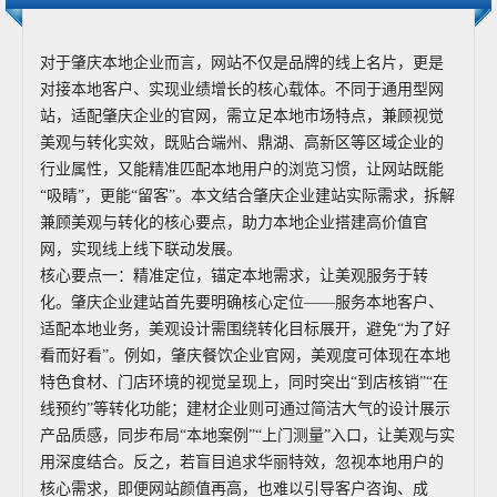
对于肇庆本地企业而言，网站不仅是品牌的线上名片，更是
对接本地客户、实现业绩增长的核心载体。不同于通用型网
站，适配肇庆企业的官网，需立足本地市场特点，兼顾视觉
美观与转化实效，既贴合端州、鼎湖、高新区等区域企业的
行业属性，又能精准匹配本地用户的浏览习惯，让网站既能
“吸睛”，更能“留客”。本文结合肇庆企业建站实际需求，拆解
兼顾美观与转化的核心要点，助力本地企业搭建高价值官
网，实现线上线下联动发展。
核心要点一：精准定位，锚定本地需求，让美观服务于转
化。肇庆企业建站首先要明确核心定位——服务本地客户、
适配本地业务，美观设计需围绕转化目标展开，避免“为了好
看而好看”。例如，肇庆餐饮企业官网，美观度可体现在本地
特色食材、门店环境的视觉呈现上，同时突出“到店核销”“在
线预约”等转化功能；建材企业则可通过简洁大气的设计展示
产品质感，同步布局“本地案例”“上门测量”入口，让美观与实
用深度结合。反之，若盲目追求华丽特效，忽视本地用户的
核心需求，即便网站颜值再高，也难以引导客户咨询、成