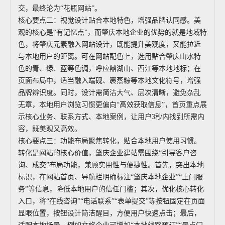
交，最终沦为“花瓶网站”。
核心要点二：视觉设计贴合本地特色，增强品牌认同感。美
观的核心是“有记忆点”，而肇庆本地企业的优势的就是地域特
色，将肇庆元素融入网站设计，既能提升美观度，又能拉近
与本地用户的距离。可在网站配色上，选用贴合肇庆山水特
色的青、绿、蓝等色调，呼应鼎湖山、西江等本地地标；在
页面布局中，适当融入端砚、裹蒸粽等本地文化符号，增强
品牌辨识度。同时，设计需简洁大气、层次清晰，避免杂乱
无章，本地用户浏览习惯更偏向“高效获取信息”，首页重点展
示核心业务、联系方式、本地案例，让用户3秒内找到所需内
容，既美观又高效。
核心要点三：功能布局聚焦转化，贴合本地用户使用习惯。
转化是网站的核心价值，肇庆企业建站需围绕“引导客户咨
询、成交”布局功能，兼顾实用性与便捷性。首先，突出本地
标识，在网站首页、导航栏明确标注“肇庆本地企业”“上门服
务”等信息，降低本地用户的信任门槛；其次，优化核心转化
入口，将“在线咨询”“电话联系”“表单提交”等按钮固定在页面
显眼位置，按钮设计简洁醒目，方便用户快速点击；最后，