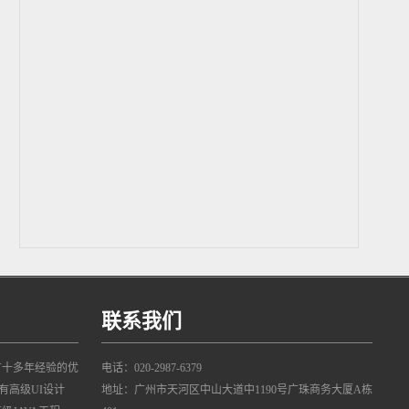
联系我们
有十多年经验的优
电话：020-2987-6379
有高级UI设计
地址：广州市天河区中山大道中1190号广珠商务大厦A栋