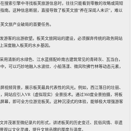
客在搜索引擎中寻找板芙旅游信息时，往往只能看到零散的攻略或简短
指南。这种信息断层，直接导致了板芙文旅“养在深闺人未识”，难以
板芙文旅产业破局的首要任务。
激发游客的出游欲望。板芙文旅网站的建设，必须摒弃传统的政务网站
计上深度融入板芙的水乡基因。
以采用清新的水绿色、江水蓝搭配岭南古建筑常见的青砖灰、瓦当白，
计中，可以巧妙地融入水波纹、小船荡漾、微风吹拂竹林等动态元素，
全屏视频背景，展示板芙最具代表性的风光。例如，西江落日的壮丽、
，网站应引入VR（虚拟现实）全景技术。通过360度全景拍摄，将板
机屏幕，即可全方位游览板芙。这种沉浸式的体验，能够极大增强游客
图文并茂甚至微纪录片的形式，讲述板芙的历史变迁、民俗风情、非遗
然景观以文化灵魂，提升文旅品牌的厚度与温度。