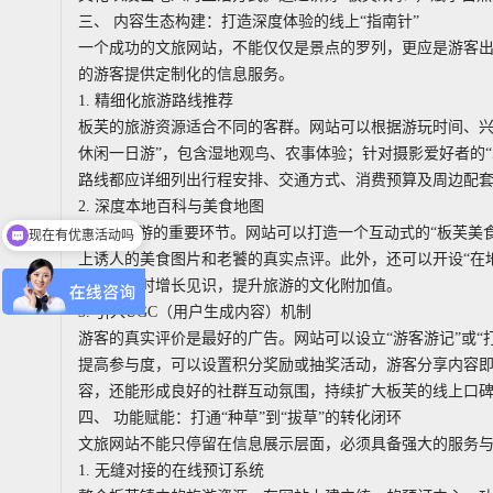
三、 内容生态构建：打造深度体验的线上“指南针”
一个成功的文旅网站，不能仅仅是景点的罗列，更应是游客
的游客提供定制化的信息服务。
1. 精细化旅游路线推荐
板芙的旅游资源适合不同的客群。网站可以根据游玩时间、兴
休闲一日游”，包含湿地观鸟、农事体验；针对摄影爱好者的“
路线都应详细列出行程安排、交通方式、消费预算及周边配
2. 深度本地百科与美食地图
现在有优惠活动吗
“吃”是旅游的重要环节。网站可以打造一个互动式的“板芙美
可以介绍下你们的产品么
上诱人的美食图片和老饕的真实点评。此外，还可以开设“在
游玩的同时增长见识，提升旅游的文化附加值。
3. 引入UGC（用户生成内容）机制
游客的真实评价是最好的广告。网站可以设立“游客游记”或“
提高参与度，可以设置积分奖励或抽奖活动，游客分享内容
容，还能形成良好的社群互动氛围，持续扩大板芙的线上口
四、 功能赋能：打通“种草”到“拔草”的转化闭环
文旅网站不能只停留在信息展示层面，必须具备强大的服务
1. 无缝对接的在线预订系统