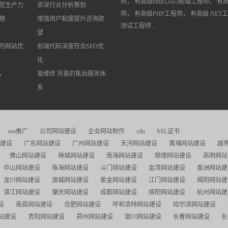
师， 有高级html5,css3前端工程师， 有
觉生产力
资深行业分析策划
师， 有高级PHP工程师， 有高级.NET
理
增强用户黏度提升咨询欲
测试工程师…
望
的网站优
前端代码深度符合SEO优
化
，
易维修 完善的售后服务体
系
seo推广
公司网站建设
企业网站制作
cdn
SSL证书
建设
广东网站建设
广州网站建设
天河网站建设
黄埔网站建设
越
佛山网站建设
禅城网站建设
南海网站建设
顺德网站建设
高明网站
中山网站建设
珠海网站建设
斗门网站建设
金湾网站建设
香洲网站建
龙川网站建设
源城网站建设
紫金网站建设
江门网站建设
揭阳网站建
湛江网站建设
肇庆网站建设
成都网站建设
绵阳网站建设
杭州网站建
设
南昌网站建设
合肥网站建设
呼和浩特网站建设
哈尔滨网站建设
站建设
贵阳网站建设
郑州网站建设
银川网站建设
长春网站建设
长