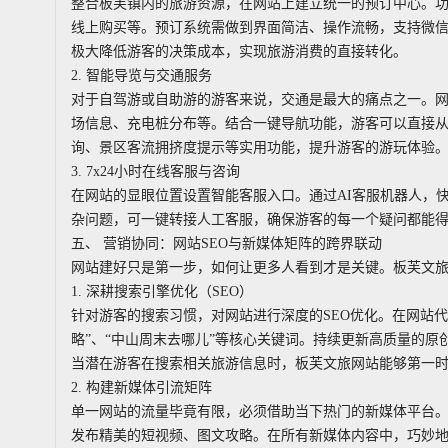
整合板芙镇内的旅游资源，在网站上建立统一的预订中心。
线上购买等。预订系统需做到界面简洁、操作流畅，支持微信、
极大降低游客的决策成本，实现旅游消费的直接转化。
2. 智能导览与交通服务
对于自驾游或自助游的游客来说，交通是最大的痛点之一。
场信息、充电桩分布等。结合一键导航功能，游客可以直接
询、景区客流拥挤度提示等实用功能，提升游客的游玩体验
3. 7x24小时在线客服与咨询
在网站的显眼位置设置智能客服入口。通过AI客服机器人，
杂问题，可一键转接人工客服，确保游客的每一个疑问都能
五、 营销协同：网站SEO与新媒体矩阵的跨界联动
网站建好只是第一步，如何让更多人看到才是关键。板芙文
1. 深耕搜索引擎优化（SEO）
针对游客的搜索习惯，对网站进行深度的SEO优化。在网站代
略”、“中山周末去哪儿”等核心关键词。持续更新高质量的
当潜在游客在搜索相关旅游信息时，板芙文旅网站能够第一
2. 构建新媒体引流矩阵
单一网站的流量毕竟有限，必须借助当下热门的新媒体平台
发布精美的短视频、图文攻略。在所有新媒体内容中，巧妙