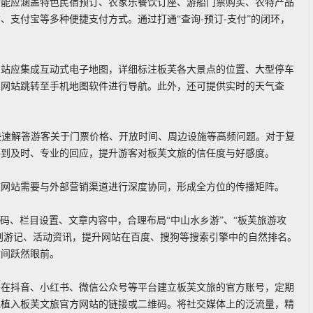
功能应涵盖特色民宿预订、农家乐餐饮订座、游船门票购买、农特产品
支付宝等多种便捷支付方式。通过打通“查询-预订-支付”的闭环，
网站应集成互动式电子地图，详细标注板芙各大景点的位置、大型停车
从网站跳转至手机地图软件进行导航。此外，还可提供实时的天气查
。
快速解答游客关于门票价格、开放时间、周边设施等高频问题。对于复
得到及时、专业的回应，提升游客对板芙文旅的信任度与好感度。
旅网站需要与外部营销渠道进行深度协同，形成全方位的传播矩阵。
码、栏目设置、文章内容中，合理布局“中山水乡游”、“板芙旅游攻
原创游记、活动资讯，提升网站在百度、搜狗等搜索引擎中的自然排名。
时间跃然眼前。
。在抖音、小红书、微信公众号等平台建立板芙文旅的官方账号，定期
地植入板芙文旅官方网站的链接或二维码。将社交媒体上的泛流量，精