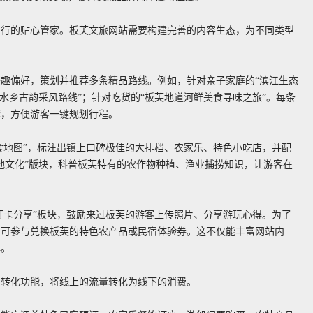
出行的贴心管家。板芙文旅网站需要构建完善的内容生态，为不同类型
趣偏好，策划并推荐多条精品路线。例如，针对亲子家庭的“滨江生态
水乡古韵采风路线”；针对吃货的“板芙地道河鲜美食寻味之旅”。每条
套，方便游客一键规划行程。
食地图”，标注出镇上口碑极佳的大排档、农家乐、特色小吃店，并配
地文化”版块，科普板芙特有的农作物种植、渔业捕捞知识，让游客在
打卡分享”板块，鼓励来过板芙的游客上传照片、分享游玩心得。为了
即可参与兑换板芙的特色农产品或民宿体验券。这不仅能丰富网站内
碑。
与转化功能，将线上的流量转化为线下的消费。