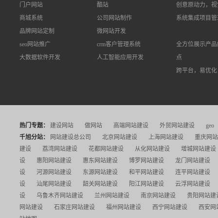
门户网站
酷站
创意原动力，视
商城系统
公司网站制作
系统集成项目管
品牌网站定制
微网站开发
seo网站推广
crm客户管理系统
全方位展示产品
大数据软件开发
人工智能应用开发
点
跨平台，易优化
热门专题：
建设网站
做网站
高端网站建设
外贸网站建设
geo
千旭分站：
网站建设总公司
北京网站建设
上海网站建设
重庆网站
建设
荔湾网站建设
花都网站建设
从化网站建设
增城网站建设
设
惠阳网站建设
惠东网站建设
博罗网站建设
龙门网站建设
设
河源网站建设
东源网站建设
和平网站建设
连平网站建设
设
汕尾网站建设
韶关网站建设
阳江网站建设
云浮网站建设
设
乌鲁木齐网站建设
兰州网站建设
南京网站建设
贵阳网站建
网站建设
石家庄网站建设
福州网站建设
西宁网站建设
西安网