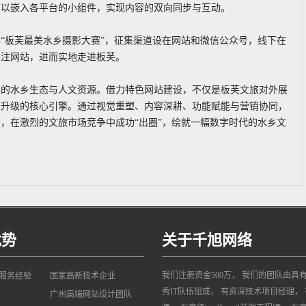
可以嵌入各平台的小组件，实现内容的双向同步与互动。
“板芙最美水乡摄影大赛”，征集渠道设在网站和微信公众号，线下在
关注网站，进而实地走进板芙。
得的水乡生态与人文资源。借力特色网站建设，不仅是板芙文旅对外展
业升级的核心引擎。通过视觉重塑、内容深耕、功能赋能与营销协同，
，在激烈的文旅市场竞争中成功“出圈”，绘就一幅数字时代的水乡文
优势
关于千旭网络
我们注册资金500万， 我们的团队由具
网服务经验
国家高新技术企业
秀IT队伍组成， 有资深技术项目经理， 
广州高端网站设计团队