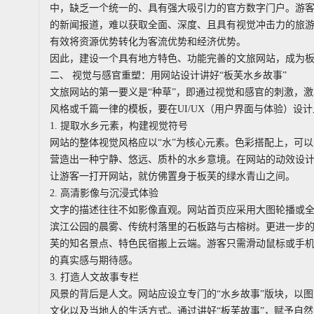
中，缺乏一个统一的、具有强大吸引力的官方数字门户。游
的新闻报道，难以获取全面、深度、且具有视觉冲击力的旅游
有效将资源优势转化为客流优势和经济优势。
因此，建设一个具有地方特色、功能完善的文旅网站，成为
二、 视觉与感官重塑：用网站设计讲好“板芙水乡故事”
文旅网站的第一要义是“种草”，即通过视觉和感官的刺激，
风格或千篇一律的模板，要在UI/UX（用户界面与体验）设
1. 提取水乡元素，构建视觉符号
网站的整体视觉风格应以“水”为核心元素。色彩搭配上，可
营造出一种宁静、悠远、质朴的水乡意境。在网站的动效设
让游客一打开网站，就仿佛置身于板芙的绿水青山之间。
2. 高清影像与沉浸式体验
文字的描述往往不如影像直观。网站首页应采用大图轮播或
滨江公园的晨雾、传统村落里的石板路与古榕树。更进一步的
芙的知名景点、特色民宿搬上云端。游客只需滑动鼠标或手
的真实感与期待感。
3. 打造人文故事专栏
风景的背后是人文。网站应设立专门的“水乡故事”版块，以
文化以及当地人的生活方式。通过讲好“板芙故事”，赋予自