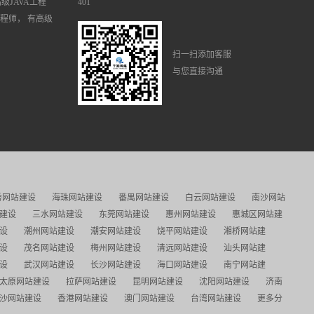
高级JAVA工程
401
工程师， 有高级
扫一扫添加客服
与您直接沟通
秀网站建设
海珠网站建设
番禺网站建设
白云网站建设
南沙网站
建设
三水网站建设
东莞网站建设
惠州网站建设
惠城区网站建
设
潮州网站建设
潮安网站建设
饶平网站建设
湘桥网站建
设
茂名网站建设
梅州网站建设
清远网站建设
汕头网站建
设
武汉网站建设
长沙网站建设
海口网站建设
南宁网站建
太原网站建设
拉萨网站建设
昆明网站建设
沈阳网站建设
济南
沙网站建设
香港网站建设
澳门网站建设
台湾网站建设
更多分