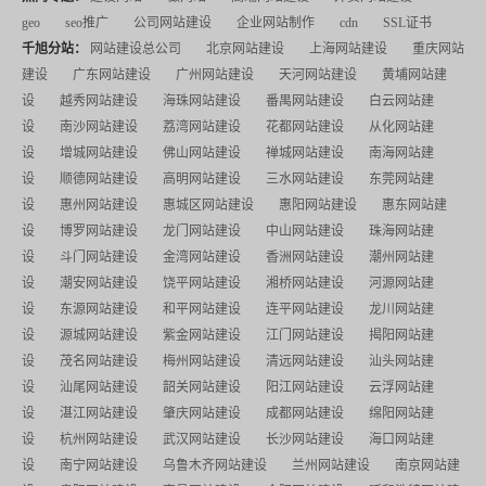
geo
seo推广
公司网站建设
企业网站制作
cdn
SSL证书
千旭分站：
网站建设总公司
北京网站建设
上海网站建设
重庆网站
建设
广东网站建设
广州网站建设
天河网站建设
黄埔网站建
设
越秀网站建设
海珠网站建设
番禺网站建设
白云网站建
设
南沙网站建设
荔湾网站建设
花都网站建设
从化网站建
设
增城网站建设
佛山网站建设
禅城网站建设
南海网站建
设
顺德网站建设
高明网站建设
三水网站建设
东莞网站建
设
惠州网站建设
惠城区网站建设
惠阳网站建设
惠东网站建
设
博罗网站建设
龙门网站建设
中山网站建设
珠海网站建
设
斗门网站建设
金湾网站建设
香洲网站建设
潮州网站建
设
潮安网站建设
饶平网站建设
湘桥网站建设
河源网站建
设
东源网站建设
和平网站建设
连平网站建设
龙川网站建
设
源城网站建设
紫金网站建设
江门网站建设
揭阳网站建
设
茂名网站建设
梅州网站建设
清远网站建设
汕头网站建
设
汕尾网站建设
韶关网站建设
阳江网站建设
云浮网站建
设
湛江网站建设
肇庆网站建设
成都网站建设
绵阳网站建
设
杭州网站建设
武汉网站建设
长沙网站建设
海口网站建
设
南宁网站建设
乌鲁木齐网站建设
兰州网站建设
南京网站建