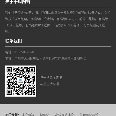
关于千旭网络
我们注册资金500万， 我们的团队由具有十多年经验的优秀IT队伍组成， 有资
深技术项目经理， 有高级UI设计师， 有高级html5,css3前端工程师， 有高级
JAVA工程师， 有高级PHP工程师， 有高级.NET工程师， 有高级测试工程
师…
联系我们
电话：020-2987-6379
地址：广州市天河区中山大道中1190号广珠商务大厦A栋401
扫一扫添加客服
与您直接沟通
热门专题：
建设网站
做网站
高端网站建设
外贸网站建设