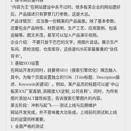
2. 撰写高质量内容
“内容为王”在网站建设中永不过时。很多板芙企业的网站建好
后，产品描述只有寥寥几行参数，这是大忌。
产品详情页： 应当像一份精美的产品画册。除了基本参数，
还要包含产品特性、材质说明、生产工艺、应用案例、包装
运输等。图文并茂，甚至可以加入产品演示视频。
企业介绍： 不要只放干巴巴的文字，用图片说话。展示生产
车间、质检流程、仓库库存，这些是B2B买家最看重的“信任
背书”。
3. 基础SEO设置
在网站开发的同时，就要将SEO（搜索引擎优化）理念融入
其中。为每个页面设置独立的TDK（Title标题、Description描
述、Keywords关键词）。例如，某产品页的标题可以是“中山
板芙XX厂家直销_高精度XX定制_公司名称”。同时，为所有
图片添加ALT属性标签，告诉搜索引擎图片的内容。
第五阶段：冲刺与起飞——测试上线与后期维护
网站开发完成，并不意味着大功告成，上线前的测试和上线
后的运营同样重要。
1. 全面严格的测试