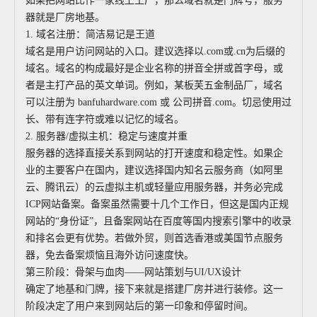
如果把网站比作一家线上工厂，那么域名就是门牌号，服务
器就是厂房地基。
1. 域名注册：简洁易记是王道
域名是用户访问网站的入口。建议选择以.com或.cn为后缀的
域名。域名的构成最好是企业名称的拼音全拼或首字母，或
者是主打产品的英文单词。例如，某板芙五金制品厂，域名
可以注册为 banfuhardware.com 或 公司拼音.com。切忌使用过
长、带有连字符或难以记忆的域名。
2. 服务器/虚拟主机：稳定与速度并重
服务器的选择直接关系到网站的打开速度和稳定性。如果企
业的主要客户在国内，建议选择国内知名云服务商（如阿里
云、腾讯云）的云虚拟主机或轻量应用服务器，并务必完成
ICP网站备案。备案虽然需要十几个工作日，但这是国内正规
网站的“身份证”，且备案网站在百度等国内搜索引擎中的收录
和排名会更有优势。若做外贸，则首选香港或美国节点服务
器，免去备案烦恼且海外访问速度快。
第三阶段：骨架与血肉——网站策划与UI/UX设计
确定了地基和门牌，接下来就是搭建厂房并进行装修。这一
阶段决定了用户来到网站后的第一印象和停留时间。