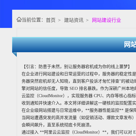
当前位置：
首页
>
建站资讯
>
网站建设行业
网
【引言：防患于未然，别让服务器宕机成为你的线上噩梦】
在企业进行网站建设和日常运营的过程中，服务器的稳定性是
务器突然宕机却无人知晓，直到客户投诉才匆忙排查”的被动
擎对网站的信任度，导致 SEO 排名暴跌。作为深耕广州本
云监控（CloudMonitor），实现服务器 CPU、内存等
收到通知并快速介入。本文将详细讲解这一硬核的监控配置
在企业级网站搭建与日常运维中，**服务器性能监控** 是
当网站遭遇突发的高并发流量（如促销活动、爆款文章发布），
会瞬间飙升，直至系统彻底卡死崩溃。
通过接入 **阿里云云监控（CloudMonitor）**，我们可以