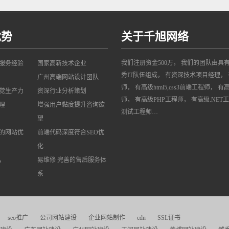
优势
关于千旭网络
我们注册资金500万， 我们的团队由具
网服务经验
国家高新技术企业
秀IT队伍组成， 有资深技术项目经理， 
广州高端网站设计团队
师， 有高级html5,css3前端工程师， 有
觉生产力
资深行业分析策划
师， 有高级PHP工程师， 有高级.NET
理
增强用户黏度提升咨询欲
测试工程师…
望
的网站优
前端代码深度符合SEO优
化
，
易维修 完善的售后服务体
系
seo推广
公司网站建设
企业网站制作
cdn
SSL证书