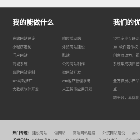
我的能做什么
我们的
高端网站建设
响应式网站
12年专业互联
小程序定制
外贸网站建设
30+软件著作权
门户网站
酷站
创意原动力，视
商城系统
公司网站制作
系统集成项目管
品牌网站定制
微网站开发
seo网站推广
crm客户管理系统
全方位展示产品
大数据软件开发
人工智能应用开发
点
跨平台，易优化
热门专题：
建设网站
做网站
高端网站建设
外贸网站建设
geo