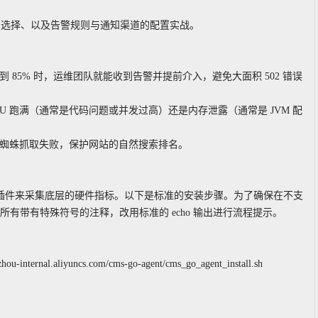
标的选择、以及告警规则与通知渠道的配置实战。
达到 85% 时，运维团队就能收到告警并提前介入，避免大面积 502 错误
CPU 跑满（通常是代码问题或并发过高）还是内存泄露（通常是 JVM 配
致百度蜘蛛抓取失败，保护网站的自然搜索排名。
nt 插件来采集底层的硬件指标。以下是标准的安装步骤。为了确保在不支
除所有带有特殊符号的注释，改用标准的 echo 输出进行流程提示。
zhou-internal.aliyuncs.com/cms-go-agent/cms_go_agent_install.sh