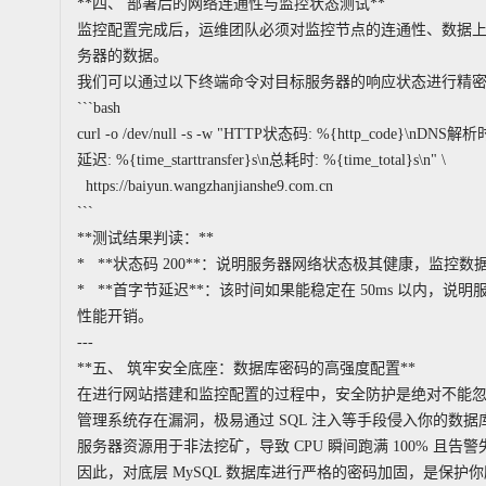
**四、 部署后的网络连通性与监控状态测试**
监控配置完成后，运维团队必须对监控节点的连通性、数据
务器的数据。
我们可以通过以下终端命令对目标服务器的响应状态进行精
```bash
curl -o /dev/null -s -w "HTTP状态码: %{http_code}\nDN
延迟: %{time_starttransfer}s\n总耗时: %{time_total}s\n" \
https://baiyun.wangzhanjianshe9.com.cn
```
**测试结果判读：**
* **状态码 200**：说明服务器网络状态极其健康，监控
* **首字节延迟**：该时间如果能稳定在 50ms 以内，说
性能开销。
---
**五、 筑牢安全底座：数据库密码的高强度配置**
在进行网站搭建和监控配置的过程中，安全防护是绝对不能
管理系统存在漏洞，极易通过 SQL 注入等手段侵入你的数
服务器资源用于非法挖矿，导致 CPU 瞬间跑满 100% 且告警
因此，对底层 MySQL 数据库进行严格的密码加固，是保护