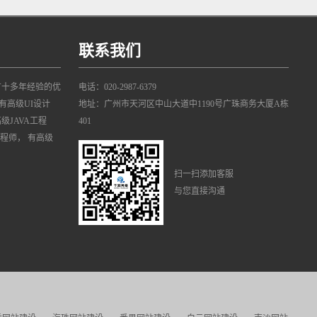
联系我们
有十多年经验的优
电话：020-2987-6379
有高级UI设计
地址：广州市天河区中山大道中1190号广珠商务大厦A栋
高级JAVA工程
401
工程师， 有高级
扫一扫添加客服
与您直接沟通