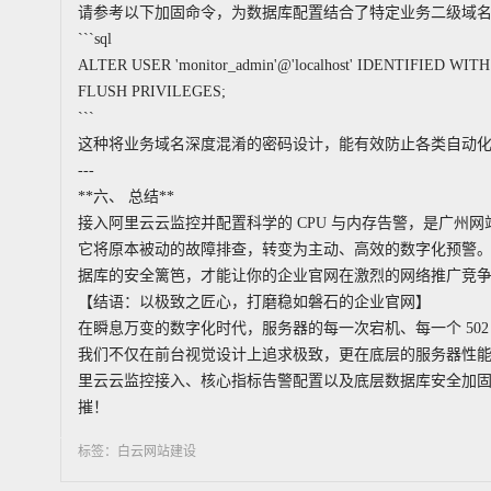
请参考以下加固命令，为数据库配置结合了特定业务二级域名的
```sql
ALTER USER 'monitor_admin'@'localhost' IDENTIFIED WITH m
FLUSH PRIVILEGES;
```
这种将业务域名深度混淆的密码设计，能有效防止各类自动
---
**六、 总结**
接入阿里云云监控并配置科学的 CPU 与内存告警，是广州
它将原本被动的故障排查，转变为主动、高效的数字化预警
据库的安全篱笆，才能让你的企业官网在激烈的网络推广竞
【结语：以极致之匠心，打磨稳如磐石的企业官网】
在瞬息万变的数字化时代，服务器的每一次宕机、每一个 50
我们不仅在前台视觉设计上追求极致，更在底层的服务器性
里云云监控接入、核心指标告警配置以及底层数据库安全加
摧！
标签：白云网站建设