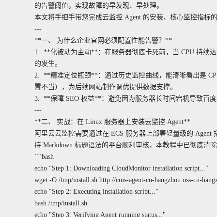
的告警阈值，实现故障的早发现、早处理。
本文将手把手带您完成云监控 Agent 的安装、核心监控指
---
**一、 为什么企业官网必须配置性能告警？**
1. **化被动为主动**：在服务器彻底卡死前，当 CPU 持续
的发生。
2. **精准定位瓶颈**：通过历史监控曲线，能清晰看出是 
置不当），为后续网站制作调优提供数据支撑。
3. **保障 SEO 权益**：避免因为服务器长时间宕机导
---
**二、 实战：在 Linux 服务器上安装云监控 Agent**
阿里云云监控需要通过在 ECS 服务器上部署轻量级的 Age
持 Markdown 标题语法的平台顺利审核，本教程中已彻底清
```bash
echo "Step 1: Downloading CloudMonitor installation script..."
wget -O /tmp/install.sh http://cms-agent-cn-hangzhou.oss-cn-hang
echo "Step 2: Executing installation script..."
bash /tmp/install.sh
echo "Step 3: Verifying Agent running status..."