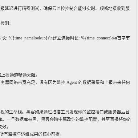
上报延迟进行精密测试，确保云监控控制台能够实时、顺畅地接收到服
密检测：
S解析时长: %{time_namelookup}s\n建立连接时长: %{time_connect}s\n首字节
数据上报通道畅通无阻。
明服务器网络带宽充足，没有因为监控 Agent 的数据采集和上报带来任何
忽视的生命线。黑客如果通过扫描工具发现你的监控接口或服务器后台
据库。一旦数据库被黑，黑客会暗中篡改你的监控配置，甚至直接将你的
失效。
你所有监控与运维成果的核心前提。