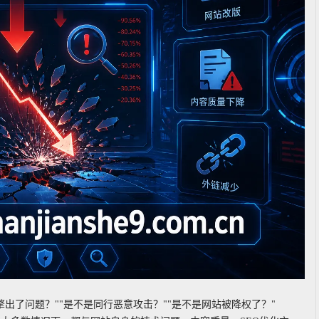
出了问题？""是不是同行恶意攻击？""是不是网站被降权了？"