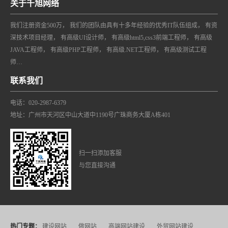
关于千旭网络
我们注册资金500万， 我们的团队由具有十多年经验的优秀IT队伍组成， 有资
深技术项目经理， 有高级UI设计师， 有高级html5,css3前端工程师， 有高级
JAVA工程师， 有高级PHP工程师， 有高级.NET工程师， 有高级测试工程
师…
联系我们
电话：020-2987-6379
地址：广州市天河区中山大道中1190号广珠商务大厦A栋401
扫一扫添加客服
与您直接沟通
热门专题：
建设网站
做网站
高端网站建设
外贸网站建设