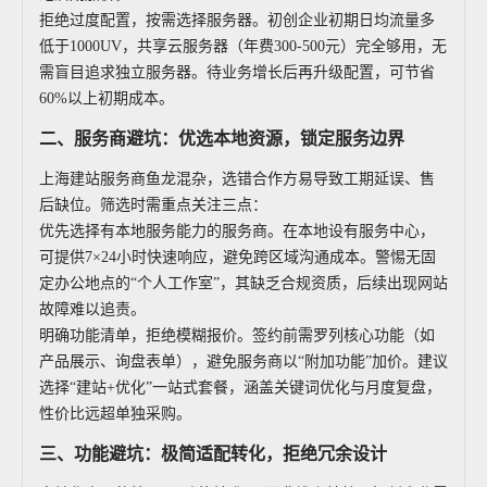
拒绝过度配置，按需选择服务器。初创企业初期日均流量多
低于1000UV，共享云服务器（年费300-500元）完全够用，无
需盲目追求独立服务器。待业务增长后再升级配置，可节省
60%以上初期成本。
二、服务商避坑：优选本地资源，锁定服务边界
上海建站服务商鱼龙混杂，选错合作方易导致工期延误、售
后缺位。筛选时需重点关注三点：
优先选择有本地服务能力的服务商。在本地设有服务中心，
可提供7×24小时快速响应，避免跨区域沟通成本。警惕无固
定办公地点的“个人工作室”，其缺乏合规资质，后续出现网站
故障难以追责。
明确功能清单，拒绝模糊报价。签约前需罗列核心功能（如
产品展示、询盘表单），避免服务商以“附加功能”加价。建议
选择“建站+优化”一站式套餐，涵盖关键词优化与月度复盘，
性价比远超单独采购。
三、功能避坑：极简适配转化，拒绝冗余设计