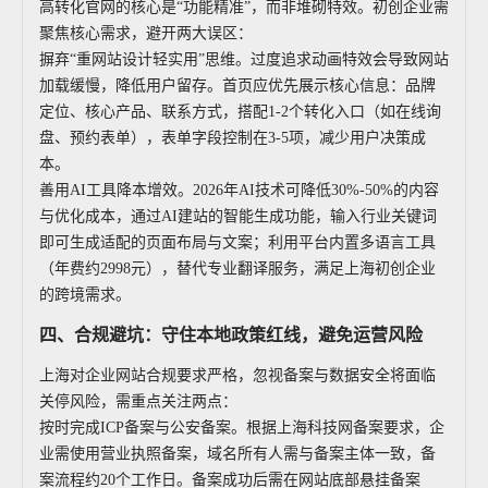
高转化官网的核心是“功能精准”，而非堆砌特效。初创企业需
聚焦核心需求，避开两大误区：
摒弃“重网站设计轻实用”思维。过度追求动画特效会导致网站
加载缓慢，降低用户留存。首页应优先展示核心信息：品牌
定位、核心产品、联系方式，搭配1-2个转化入口（如在线询
盘、预约表单），表单字段控制在3-5项，减少用户决策成
本。
善用AI工具降本增效。2026年AI技术可降低30%-50%的内容
与优化成本，通过AI建站的智能生成功能，输入行业关键词
即可生成适配的页面布局与文案；利用平台内置多语言工具
（年费约2998元），替代专业翻译服务，满足上海初创企业
的跨境需求。
四、合规避坑：守住本地政策红线，避免运营风险
上海对企业网站合规要求严格，忽视备案与数据安全将面临
关停风险，需重点关注两点：
按时完成ICP备案与公安备案。根据上海科技网备案要求，企
业需使用营业执照备案，域名所有人需与备案主体一致，备
案流程约20个工作日。备案成功后需在网站底部悬挂备案