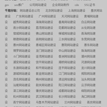
geo
seo推广
公司网站建设
企业网站制作
cdn
SSL证书
千旭分站：
网站建设总公司
北京网站建设
上海网站建设
重庆网站
建设
广东网站建设
广州网站建设
天河网站建设
黄埔网站建
设
越秀网站建设
海珠网站建设
番禺网站建设
白云网站建
设
南沙网站建设
荔湾网站建设
花都网站建设
从化网站建
设
增城网站建设
佛山网站建设
禅城网站建设
南海网站建
设
顺德网站建设
高明网站建设
三水网站建设
东莞网站建
设
惠州网站建设
惠城区网站建设
惠阳网站建设
惠东网站建
设
博罗网站建设
龙门网站建设
中山网站建设
珠海网站建
设
斗门网站建设
金湾网站建设
香洲网站建设
潮州网站建
设
潮安网站建设
饶平网站建设
湘桥网站建设
河源网站建
设
东源网站建设
和平网站建设
连平网站建设
龙川网站建
设
源城网站建设
紫金网站建设
江门网站建设
揭阳网站建
设
茂名网站建设
梅州网站建设
清远网站建设
汕头网站建
设
汕尾网站建设
韶关网站建设
阳江网站建设
云浮网站建
设
湛江网站建设
肇庆网站建设
成都网站建设
绵阳网站建
设
杭州网站建设
武汉网站建设
长沙网站建设
海口网站建
设
南宁网站建设
乌鲁木齐网站建设
兰州网站建设
南京网站建