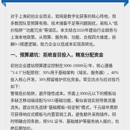
对于上海初创企业而言，官网是数字化获客的核心阵地，但
多数团队受预算有限、技术储备不足等问题困扰，易陷入“低
价陷阱”“功能冗余”等误区。本文结合2026年建站行业趋势与
上海本地政策，从预算、服务商、功能、合规四大维度，拆
解0-1搭建逻辑，助力企业以低成本实现高转化。
一、预算避坑：拒绝盲目投入，精准分配资金
初创企业建站预算建议控制在3000-10000元/年，核心遵循
“3:4:3”分配原则：30%用于基础架构（域名、服务器），40%
投入核心开发，30%预留维护优化资金。常见坑点与应对技巧
如下：
警惕低价陷阱，避开隐性成本。市面上3000元以下的模板站
多缺乏移动端适配与SEO基础功能，看似省钱实则导致流量
流失。建议优先选择“基础模板+轻定制”模式，千元级年费即
可获得响应式模板与内置营销工具，避免额外采购插件。同
时明确合同条款，将SSL证书、基础维护等服务纳入报价，杜
绝后期加价。