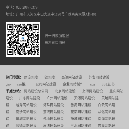
电话：020-2987-6379
地址：广州市天河区中山大道中1190号广珠商务大厦A栋401
扫一扫添加客服
与您直接沟通
热门专题：
建设网站
做网站
高端网站建设
外贸网站建设
geo
seo推广
公司网站建设
企业网站制作
cdn
SSL证书
千旭分站：
网站建设总公司
北京网站建设
上海网站建设
重庆网站
建设
广东网站建设
广州网站建设
天河网站建设
黄埔网站建
设
越秀网站建设
海珠网站建设
番禺网站建设
白云网站建
设
南沙网站建设
荔湾网站建设
花都网站建设
从化网站建
设
增城网站建设
佛山网站建设
禅城网站建设
南海网站建
设
顺德网站建设
高明网站建设
三水网站建设
东莞网站建