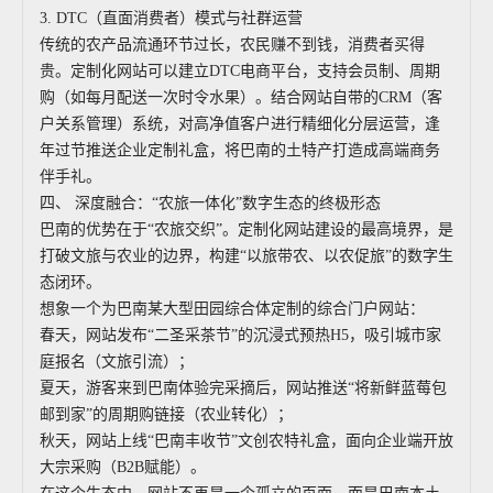
3. DTC（直面消费者）模式与社群运营
传统的农产品流通环节过长，农民赚不到钱，消费者买得
贵。定制化网站可以建立DTC电商平台，支持会员制、周期
购（如每月配送一次时令水果）。结合网站自带的CRM（客
户关系管理）系统，对高净值客户进行精细化分层运营，逢
年过节推送企业定制礼盒，将巴南的土特产打造成高端商务
伴手礼。
四、 深度融合：“农旅一体化”数字生态的终极形态
巴南的优势在于“农旅交织”。定制化网站建设的最高境界，是
打破文旅与农业的边界，构建“以旅带农、以农促旅”的数字生
态闭环。
想象一个为巴南某大型田园综合体定制的综合门户网站：
春天，网站发布“二圣采茶节”的沉浸式预热H5，吸引城市家
庭报名（文旅引流）；
夏天，游客来到巴南体验完采摘后，网站推送“将新鲜蓝莓包
邮到家”的周期购链接（农业转化）；
秋天，网站上线“巴南丰收节”文创农特礼盒，面向企业端开放
大宗采购（B2B赋能）。