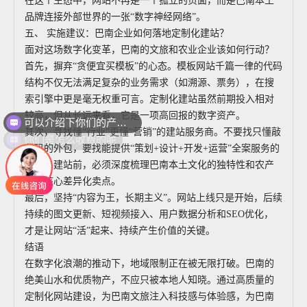
在这个生态中，网站不再是一个孤立的页面，而是巴南本土
品牌连接外部世界的一张“数字神经网络”。
五、 实施建议：巴南企业如何落地定制化建站？
面对这场数字化变革，巴南的文旅和农业企业该如何行动？
首先，摒弃“贪便宜买模板”的心态。模板网站千篇一律的代码
结构不仅无法满足复杂的业务需求（如溯源、票务），在搜
索引擎中更是毫无权重可言。定制化建站虽然前期投入相对
可以介绍下你们的产品么
较高，但从长远来看，它是一项高回报的数字资产。
你们是怎么收费的呢
其次，寻找懂“行业”更懂“营销”的建站服务商。不要找只懂敲
代码的外包，要找能提供“策划+设计+开发+运营”全案服务的
团队。建站前，必须深度梳理巴南本土文化的独特性和农产
品的核心差异化卖点。
最后，坚持“内容为王，长期主义”。网站上线只是开始，后续
持续的图文更新、短视频接入、用户数据分析和SEO优化，
才是让网站“活”起来、持续产生价值的关键。
结语
在数字化浪潮的推动下，地域限制正在被无限打破。巴南的
绝美山水和优质物产，不应只被本地人知晓。通过高质量的
定制化网站建设，为巴南文旅注入科技感与体验感，为巴南