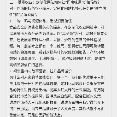
三、 赋能农业：定制化网站如何让“巴南味道”价值倍增？
对于巴南的特色农业而言，定制化网站的核心任务是“建立信
任”和“品牌溢价”。
1. 一物一码与溯源体系，重塑消费信任
食品安全是消费者最关心的痛点。在定制化农业网站中，可
以深度嵌入农产品溯源系统。以“二圣茶”为例，网站不仅要卖
茶，还要展示茶叶从种植、采摘、炒制到包装的全过程视
频。每一盒茶叶上都有一个二维码，消费者扫码即可跳转至
网站的溯源页面，看到这批茶叶的农残检测报告、产地环境
数据（如温湿度、土壤PH值）。这种极致的透明度，是建立
高端品牌信任的基石。
2. 视觉重构与故事营销，拉升品牌溢价
为什么别人家的苹果能卖几十块一个，我们的优质柚子只能
卖几块钱一斤？差在品牌包装。定制化网站设计会根据农产
品的特性进行视觉重构。抛弃大红大绿的土气排版，采用符
合现代审美的极简风、国潮风或自然风。配合细腻的文案，
讲述巴南茶人三代传承的故事，讲述五布柚在特定微气候下
的生长历程。当农产品被赋予了人文温度，其价格就不再由
重量决定，而是由品牌价值决定。