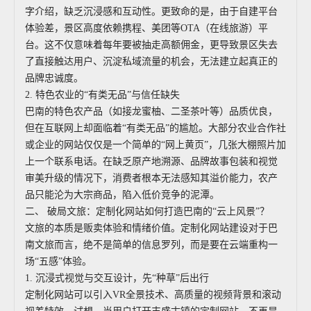
字介绍，缺乏沉浸感和互动性。更致命的是，由于自建平台
体验差，景区高度依赖携程、美团等OTA（在线旅游）平
台。这不仅意味着每年要被抽走高额佣金，更导致景区失去
了直接触达用户、沉淀私域流量的机会，无法建立起真正的
品牌忠诚度。
2. 特色农业的“有类无品”与信任缺失
巴南的特色农产品（如接龙蜜柚、二圣茶叶等）品质优良，
但在互联网上却面临着“有类无品”的尴尬。大部分农业合作社
或企业的网站仅仅是一个简单的“网上黄页”，几张大棚照片加
上一个联系电话。在缺乏原产地溯源、品牌故事包装和视觉
审美升级的情况下，消费者根本无法感知其溢价能力，农产
品只能沦为大宗商品，陷入低价竞争的泥潭。
二、 破局文旅：定制化网站如何打造巴南的“云上风景”？
文旅的本质是贩卖体验和情绪价值。定制化网站建设对于巴
南文旅而言，绝不是简单的信息罗列，而是要在云端重构一
场“五感”体验。
1. 沉浸式视觉与交互设计，先“种草”后出行
定制化网站可以引入VR全景技术、高质量的视频背景和滚动