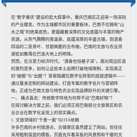
在“数字重庆”建设的宏大叙事中，重庆巴南区正迎来一场深刻
的产业蝶变。作为主城都市区的重要板块，巴南不仅拥有“山
水之城”的绝美底色，更蕴藏着深厚的文化底蕴与丰富的物产
资源。从热气腾腾的南温泉、底蕴深厚的丰盛古镇，到清香
四溢的二圣茶叶、甘甜爽脆的五布柚，巴南的文旅与农业资
源犹如散落在巴渝大地上的明珠。
然而，在注意力经济时代，“酒香也怕巷子深”。面对周边区县
的激烈竞争，如何让这些本土品牌打破地域限制，实现真正
的“破圈”与“出圈”？答案隐藏在数字化转型的底层逻辑中——
通过量身定制的网站建设，打造专属的数字名片与营销阵
地，正成为巴南文旅与特色农业实现品牌跃升的关键引擎。
一、 痛点直击：传统数字阵地为何带不动“巴南好物”？
在探讨解决方案之前，我们必须正视巴南部分文旅景区和农
业企业在数字化呈现上的现实痛点。
1. 文旅领域的“千景一面”与OTA依赖
许多巴南的乡村旅游点、古镇景区虽然建立了网站，但往往
采用粗制滥造的模板，页面充斥着呆板的风景照和干瘪的文