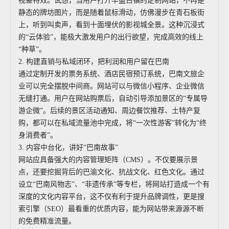
视差特效。试想，当用户打开丰盛古镇的定制网站，不再是
静态的牌坊图片，而是随着鼠标滑动，仿佛漫步在青石板街
上，听到叫卖声，看到十面埋伏的影视城全景。这种沉浸式
的“云体验”，能极大激发用户的出行欲望，完成高效的线上
“种草”。
2. 构建直销与私域闭环，把利润和用户留在巴南
通过定制开发的票务系统、酒店民宿预订系统，巴南文旅企
业可以完全摆脱中间商。网站可以与微信小程序、企业微信
无缝打通。用户在网站购票后，自动引导添加景区的“专属导
游企微”。后续的景区活动通知、周边餐饮推荐、土特产复
购，都可以在私域流量池中完成，将“一次性游客”转化为“终
身消费者”。
3. 内容中台化，讲好“巴南故事”
网站应具备强大的内容管理矩阵（CMS）。不仅要展示景
点，还要挖掘背后的巴渝文化、抗战文化、红色文化。通过
设立“巴南风物志”、“非遗传承”等专栏，将网站打造成一个有
深度的文化内容平台，这不仅有利于提升品牌调性，更是搜
索引擎（SEO）最看重的优质内容，能为网站带来源源不断
的免费精准流量。