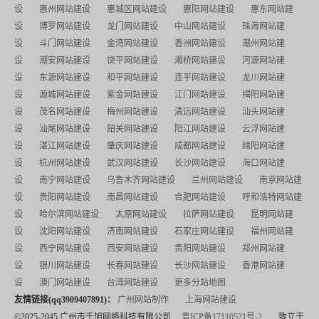
设
惠州网站建设
惠城区网站建设
惠阳网站建设
惠东网站建
设
博罗网站建设
龙门网站建设
中山网站建设
珠海网站建
设
斗门网站建设
金湾网站建设
香洲网站建设
潮州网站建
设
潮安网站建设
饶平网站建设
湘桥网站建设
河源网站建
设
东源网站建设
和平网站建设
连平网站建设
龙川网站建
设
源城网站建设
紫金网站建设
江门网站建设
揭阳网站建
设
茂名网站建设
梅州网站建设
清远网站建设
汕头网站建
设
汕尾网站建设
韶关网站建设
阳江网站建设
云浮网站建
设
湛江网站建设
肇庆网站建设
成都网站建设
绵阳网站建
设
杭州网站建设
武汉网站建设
长沙网站建设
海口网站建
设
南宁网站建设
乌鲁木齐网站建设
兰州网站建设
南京网站建
设
贵阳网站建设
南昌网站建设
合肥网站建设
呼和浩特网站建
设
哈尔滨网站建设
太原网站建设
拉萨网站建设
昆明网站建
设
沈阳网站建设
济南网站建设
石家庄网站建设
福州网站建
设
西宁网站建设
西安网站建设
贵阳网站建设
郑州网站建
设
银川网站建设
长春网站建设
长沙网站建设
香港网站建
设
澳门网站建设
台湾网站建设
更多分站地图
友情链接(qq3909407891)：
广州网站制作
上海网站建设
©2025-2045 广州市千旭网络科技有限公司
粤ICP备17110521号-2
致立于