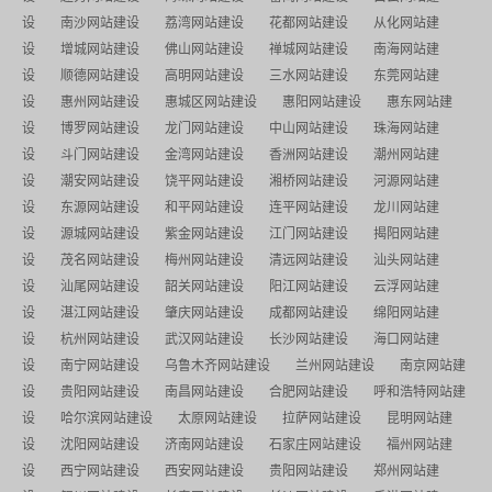
设
南沙网站建设
荔湾网站建设
花都网站建设
从化网站建
设
增城网站建设
佛山网站建设
禅城网站建设
南海网站建
设
顺德网站建设
高明网站建设
三水网站建设
东莞网站建
设
惠州网站建设
惠城区网站建设
惠阳网站建设
惠东网站建
设
博罗网站建设
龙门网站建设
中山网站建设
珠海网站建
设
斗门网站建设
金湾网站建设
香洲网站建设
潮州网站建
设
潮安网站建设
饶平网站建设
湘桥网站建设
河源网站建
设
东源网站建设
和平网站建设
连平网站建设
龙川网站建
设
源城网站建设
紫金网站建设
江门网站建设
揭阳网站建
设
茂名网站建设
梅州网站建设
清远网站建设
汕头网站建
设
汕尾网站建设
韶关网站建设
阳江网站建设
云浮网站建
设
湛江网站建设
肇庆网站建设
成都网站建设
绵阳网站建
设
杭州网站建设
武汉网站建设
长沙网站建设
海口网站建
设
南宁网站建设
乌鲁木齐网站建设
兰州网站建设
南京网站建
设
贵阳网站建设
南昌网站建设
合肥网站建设
呼和浩特网站建
设
哈尔滨网站建设
太原网站建设
拉萨网站建设
昆明网站建
设
沈阳网站建设
济南网站建设
石家庄网站建设
福州网站建
设
西宁网站建设
西安网站建设
贵阳网站建设
郑州网站建