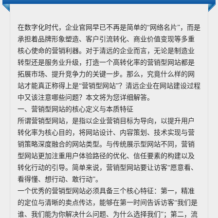
在数字化时代，企业官网早已不再是简单的“网络名片”，而是
承担着品牌形象塑造、客户引流转化、商业价值变现等多重
核心使命的营销利器。对于清远的企业而言，无论是制造业
转型还是服务业升级，打造一个高转化率的营销型网站都是
拓展市场、提升竞争力的关键一步。那么，究竟什么样的网
站才能真正称得上是“营销型网站”？清远企业在网站建设过程
中又该注意哪些问题？本文将为您详细解答。
一、营销型网站的核心定义与本质特征
所谓营销型网站，是指以企业营销目标为导向，以提升用户
转化率为核心目的，将网站设计、内容策划、技术实现与营
销策略深度融合的网站类型。与传统展示型网站不同，营销
型网站更加注重用户体验路径的优化、信任要素的构建以及
转化行动的引导。简单来说，营销型网站要让访客“愿意看、
看得懂、想行动、敢行动”。
一个优秀的营销型网站必须具备三个核心特征：第一，精准
的定位与清晰的卖点传达，能够在第一时间告诉访客“我们是
谁、我们能为你解决什么问题、为什么选择我们”；第二，流