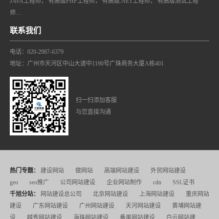
JAVA工程师， 有高级PHP工程师， 有高级.NET工程师， 有高级测试工程
师…
联系我们
电话：020-2987-6379
地址：广州市天河区中山大道中1190号广珠商务大厦A栋401
扫一扫添加客服
与您直接沟通
热门专题：
建设网站
做网站
高端网站建设
外贸网站建设
geo
seo推广
公司网站建设
企业网站制作
cdn
SSL证书
千旭分站：
网站建设总公司
北京网站建设
上海网站建设
重庆网站
建设
广东网站建设
广州网站建设
天河网站建设
黄埔网站建
设
越秀网站建设
海珠网站建设
番禺网站建设
白云网站建