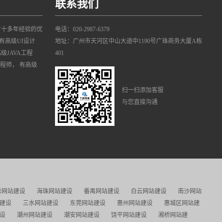
联系我们
有十多年经验的优
电话：020-2987-6379
有高级UI设计
地址：广州市天河区中山大道中1190号广珠商务大厦A栋
高级JAVA工程
401
工程师， 有高级
扫一扫添加客服
与您直接沟通
秀网站建设
海珠网站建设
番禺网站建设
白云网站建设
南沙网站
建设
三水网站建设
东莞网站建设
惠州网站建设
惠城区网站建
设
潮州网站建设
潮安网站建设
饶平网站建设
湘桥网站建