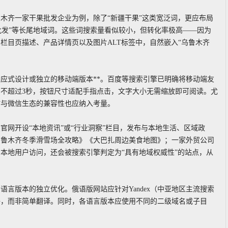
木齐一家干果批发企业为例，除了“新疆干果”这类宽泛词，更应布局
枣批发”等长尾地域词。这些词搜索量看似较小，但转化率极高——因为
栏目页描述、产品详情页以及图片ALT标签中，自然嵌入“乌鲁木齐
响应式设计或独立的移动端版本**。百度等搜索引擎已明确将移动端友
不超过3秒，按钮尺寸适配手指点击，文字大小无需缩放即可阅读。尤
站与微信生态的兼容性也应纳入考量。
网开设“本地资讯”或“行业洞察”栏目，发布与本地生活、区域政
乌鲁木齐冬季滑雪场全攻略》《大巴扎周边美食地图》；一家外贸公司
本地用户访问，还会被搜索引擎判定为“具有地域权威性”的站点，从
言版本的独立优化。俄语版网站应针对Yandex（中亚地区主流搜索
语，而非简单翻译。同时，各语言版本应使用不同的二级域名或子目