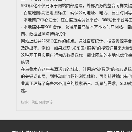
SEO优化不仅局限于网站内部建设，外部资源的整合同样关
- 百度地图/
高德地图
标注：确保公司地址、电话、营业时间等
- 本地商户中心注册：在百度搜索资源平台、360站长平台等
- 本地媒体与KOL合作：获得来自乌鲁木齐本地门户网站、
四、数据监测与持续优化
网站上线并非SEO工作的终点。通过百度统计、搜索资源平
及跳出率。例如，如果发现“米东区+服务”的搜索词带来大
这种基于真实用户行为的数据迭代，能让网站的本地化优化
结语
在乌鲁木齐这座充满活力的城市，让网站“被看见”的核心逻辑
的关键词布局，到移动端流畅的浏览体验，再到持续输出有
业真正理解了乌鲁木齐用户的搜索语言、场景与需求，SEO
匙。
标签：佛山风站建设