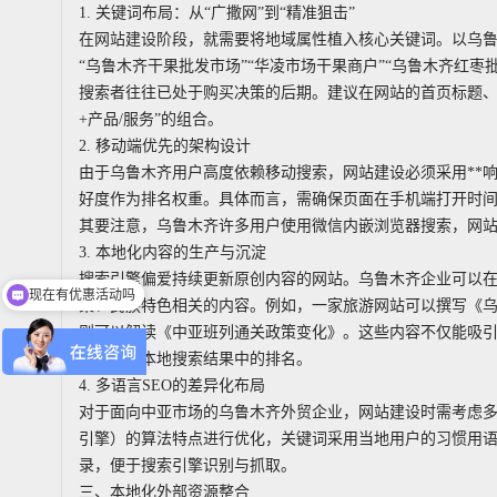
1. 关键词布局：从“广撒网”到“精准狙击”
在网站建设阶段，就需要将地域属性植入核心关键词。以乌鲁
“乌鲁木齐干果批发市场”“华凌市场干果商户”“乌鲁木齐红
搜索者往往已处于购买决策的后期。建议在网站的首页标题、
+产品/服务”的组合。
2. 移动端优先的架构设计
由于乌鲁木齐用户高度依赖移动搜索，网站建设必须采用**
好度作为排名权重。具体而言，需确保页面在手机端打开时间
其要注意，乌鲁木齐许多用户使用微信内嵌浏览器搜索，网
3. 本地化内容的生产与沉淀
搜索引擎偏爱持续更新原创内容的网站。乌鲁木齐企业可以在官
现在有优惠活动吗
策、民族特色相关的内容。例如，一家旅游网站可以撰写《
则可以解读《中亚班列通关政策变化》。这些内容不仅能吸引
而提升在本地搜索结果中的排名。
4. 多语言SEO的差异化布局
对于面向中亚市场的乌鲁木齐外贸企业，网站建设时需考虑多语
引擎）的算法特点进行优化，关键词采用当地用户的习惯用
录，便于搜索引擎识别与抓取。
三、本地化外部资源整合