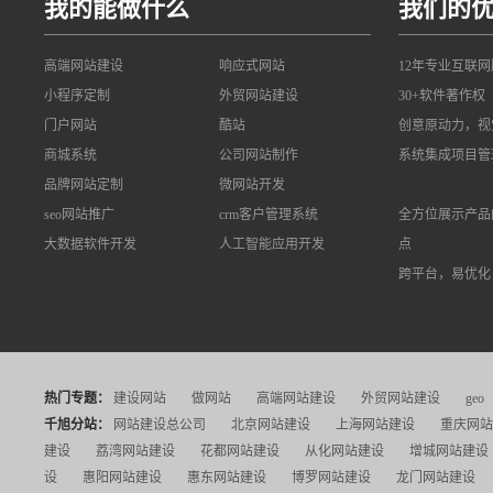
我的能做什么
我们的
高端网站建设
响应式网站
12年专业互联
小程序定制
外贸网站建设
30+软件著作权
门户网站
酷站
创意原动力，视
商城系统
公司网站制作
系统集成项目管
品牌网站定制
微网站开发
seo网站推广
crm客户管理系统
全方位展示产品
大数据软件开发
人工智能应用开发
点
跨平台，易优化
热门专题：
建设网站
做网站
高端网站建设
外贸网站建设
geo
千旭分站：
网站建设总公司
北京网站建设
上海网站建设
重庆网站
建设
荔湾网站建设
花都网站建设
从化网站建设
增城网站建设
设
惠阳网站建设
惠东网站建设
博罗网站建设
龙门网站建设