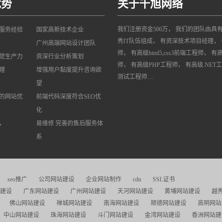
优势
关于千旭网络
我们注册资金500万， 我们的团队由具
网服务经验
国家高新技术企业
秀IT队伍组成， 有资深技术项目经理， 
广州高端网站设计团队
师， 有高级html5,css3前端工程师， 有
觉生产力
资深行业分析策划
师， 有高级PHP工程师， 有高级.NET
理
增强用户黏度提升咨询欲
测试工程师…
望
的网站优
前端代码深度符合SEO优
化
，
易维修 完善的售后服务体
系
seo推广
公司网站建设
企业网站制作
cdn
SSL证书
建设
广东网站建设
广州网站建设
天河网站建设
黄埔网站建设
越
佛山网站建设
禅城网站建设
南海网站建设
顺德网站建设
高明网站
中山网站建设
珠海网站建设
斗门网站建设
金湾网站建设
香洲网站建