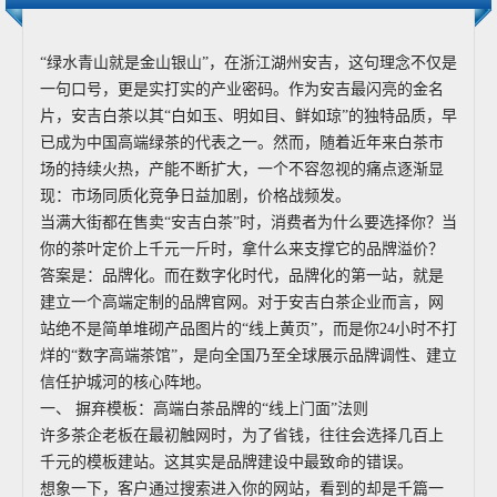
“绿水青山就是金山银山”，在浙江湖州安吉，这句理念不仅是
一句口号，更是实打实的产业密码。作为安吉最闪亮的金名
片，安吉白茶以其“白如玉、明如目、鲜如琼”的独特品质，早
已成为中国高端绿茶的代表之一。然而，随着近年来白茶市
场的持续火热，产能不断扩大，一个不容忽视的痛点逐渐显
现：市场同质化竞争日益加剧，价格战频发。
当满大街都在售卖“安吉白茶”时，消费者为什么要选择你？当
你的茶叶定价上千元一斤时，拿什么来支撑它的品牌溢价？
答案是：品牌化。而在数字化时代，品牌化的第一站，就是
建立一个高端定制的品牌官网。对于安吉白茶企业而言，网
站绝不是简单堆砌产品图片的“线上黄页”，而是你24小时不打
烊的“数字高端茶馆”，是向全国乃至全球展示品牌调性、建立
信任护城河的核心阵地。
一、 摒弃模板：高端白茶品牌的“线上门面”法则
许多茶企老板在最初触网时，为了省钱，往往会选择几百上
千元的模板建站。这其实是品牌建设中最致命的错误。
想象一下，客户通过搜索进入你的网站，看到的却是千篇一