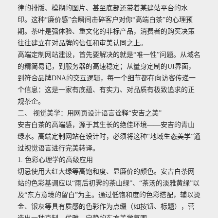
律的排版、模糊的图片、甚至底部还带着某建站平台的水
印。这种“廉价感”会瞬间击碎客户对你“高端白茶”的心理预
期。茶叶是强体验、重文化的非标产品，消费者的购买决策
往往建立在对品牌的信任和审美认同之上。
高端定制网站建设，首先要解决的就是“唯一性”问题。从域名
的精简易记，到服务器的高速稳定；从量身定制的UI界面，
到符合品牌DNA的交互逻辑，每一个细节都在向访客传递一
个信息：这是一家有底蕴、有实力、对品质有极致追求的正
规茶企。
二、 视觉美学：用网页设计语言诠释“安吉之美”
安吉白茶的高端感，源于其生长的绝佳环境——安吉的青山
绿水。高端定制网站在设计时，必须将这种“地域生态美学”通
过视觉语言进行完美转译。
1. 色彩心理学的高级应用
切忌使用大红大绿等高饱和度、显廉价的颜色。安吉白茶网
站的色彩基调应以“雨后初霁的茶山绿”、“茶汤的淡雅黄绿”以
及“东方意境的留白”为主。通过低饱和度的色彩搭配，辅以烫
金、银灰等具有质感的色彩作为点缀（如按钮、标题），营