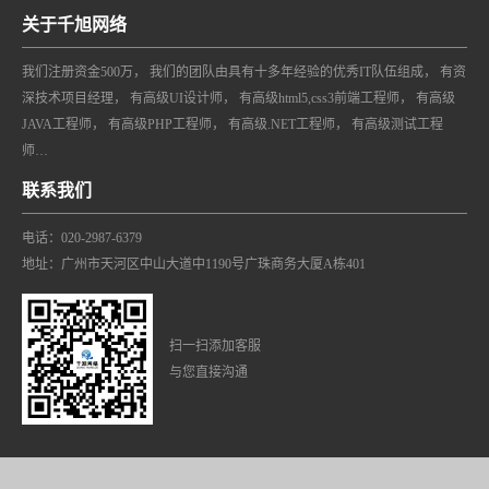
关于千旭网络
我们注册资金500万， 我们的团队由具有十多年经验的优秀IT队伍组成， 有资
深技术项目经理， 有高级UI设计师， 有高级html5,css3前端工程师， 有高级
JAVA工程师， 有高级PHP工程师， 有高级.NET工程师， 有高级测试工程
师…
联系我们
电话：020-2987-6379
地址：广州市天河区中山大道中1190号广珠商务大厦A栋401
扫一扫添加客服
与您直接沟通