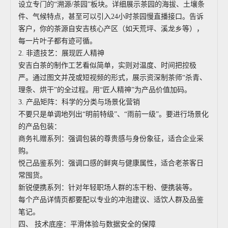
设立专门的“溯源/茶园”板块。详细展示茶园的海拔、土壤条
件、气候特点，甚至可以引入24小时茶园慢直播接口。告诉
客户，你的茶源自安吉核心产区（如天荒坪、溪龙乡等），
每一片叶子都有迹可循。
2. 非遗技艺：展现匠人精神
安吉白茶的制作工艺看似简单，实则对温度、时间把控极
严。通过图文并茂或短视频的形式，展示资深制茶师“杀青、
理条、烘干”的全过程。用“匠人精神”为产品价值加码。
3. 产品矩阵：科学的分类与场景化营销
不要只是单调地列出“明前特级”、“雨前一级”。要进行场景化
的产品包装：
商务礼赠系列：强调包装的尊贵感与身份象征，适合企业采
购。
悦己品鉴系列：强调口感的鲜爽与健康属性，适合老茶客日
常囤货。
新锐便携系列：针对年轻职场人群的冻干粉、便携装等。
每个产品详情页都要配以专业的冲泡建议、适饮人群及品鉴
笔记。
四、 技术底座：平滑体验与数据安全的保障