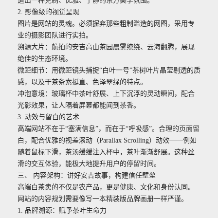
造出一种克制、优雅、宁静的东方美学氛围。
2. 影像级的视觉呈现
图片是网站的灵魂。必须摒弃那些粗制滥造的网图，采用专
业的摄影团队进行实拍。
溯源大片：航拍的安吉高山茶园晨雾缭绕、云海翻腾，展现
绝佳的生态环境。
微距细节：用微距镜头捕捉“白叶一号”茶树叶片晶莹剔透的质
感，以及干茶条索挺直、色泽翠绿的特点。
冲泡意境：玻璃杯中茶叶舒展、上下沉浮的灵动瞬间，配合
光影效果，让人隔着屏幕都能闻到茶香。
3. 动效与留白的艺术
高端网站不在于“塞满信息”，而在于“呼吸感”。合理的页面留
白，配合优雅的视差滚动（Parallax Scrolling）动效——例如
随着鼠标下滑，茶汤缓缓注入杯中，茶叶渐渐舒展。这种丝
滑的交互体验，能极大地提升用户的停留时间。
三、 内容架构：讲好安吉故事，构建信任壁垒
高端白茶卖的不仅是农产品，更是健康、文化和身份认同。
网站的内容规划需要像写一本精装版品牌画册一样严谨。
1. 品牌溯源：赋予茶叶生命力