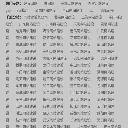
热门专题：
建设网站
做网站
高端网站建设
外贸网站建设
geo
seo推广
公司网站建设
企业网站制作
cdn
SSL证书
千旭分站：
网站建设总公司
北京网站建设
上海网站建设
重庆网站
建设
广东网站建设
广州网站建设
天河网站建设
黄埔网站建
设
越秀网站建设
海珠网站建设
番禺网站建设
白云网站建
设
南沙网站建设
荔湾网站建设
花都网站建设
从化网站建
设
增城网站建设
佛山网站建设
禅城网站建设
南海网站建
设
顺德网站建设
高明网站建设
三水网站建设
东莞网站建
设
惠州网站建设
惠城区网站建设
惠阳网站建设
惠东网站建
设
博罗网站建设
龙门网站建设
中山网站建设
珠海网站建
设
斗门网站建设
金湾网站建设
香洲网站建设
潮州网站建
设
潮安网站建设
饶平网站建设
湘桥网站建设
河源网站建
设
东源网站建设
和平网站建设
连平网站建设
龙川网站建
设
源城网站建设
紫金网站建设
江门网站建设
揭阳网站建
设
茂名网站建设
梅州网站建设
清远网站建设
汕头网站建
设
汕尾网站建设
韶关网站建设
阳江网站建设
云浮网站建
设
湛江网站建设
肇庆网站建设
成都网站建设
绵阳网站建
设
杭州网站建设
武汉网站建设
长沙网站建设
海口网站建
设
南宁网站建设
乌鲁木齐网站建设
兰州网站建设
南京网站建