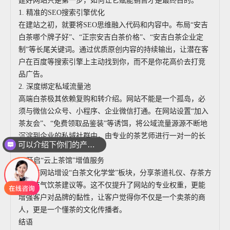
建好网站只是第一步，如何让它赋能销售才是最终目的。
1. 精准的SEO搜索引擎优化
在建站之初，就要将SEO思维融入代码和内容中。布局“安吉
白茶哪个牌子好”、“正宗安吉白茶价格”、“安吉白茶企业定
制”等长尾关键词。通过优质原创内容的持续输出，让潜在客
户在百度等搜索引擎上主动找到你，而不是你花高价去打竞
品广告。
2. 深度绑定私域流量池
高端白茶极其依赖复购和转介绍。网站不能是一个孤岛，必
须与微信公众号、小程序、企业微信打通。在网站设置“加入
茶友会”、“免费领取品鉴装”等诱饵，将公域流量源源不断地
沉淀到企业的私域社群中，由专业的茶艺师进行一对一的长
可以介绍下你们的产品么
期跟进服务。
3. 开启“云上茶馆”增值服务
可以在网站增设“白茶文化学堂”板块，分享茶道礼仪、存茶方
法、节气饮茶建议等。这不仅提升了网站的专业权重，更能
增强客户对品牌的黏性，让客户觉得你不仅是一个卖茶的商
人，更是一个懂茶的文化传播者。
结语