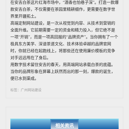
在安吉白茶这片红海市场中，“酒香也怕巷子深”。打造一款爆
款安吉白茶，不仅需要在茶园里精耕细作，更需要在数字世
界里开疆拓土。
高端定制网站建设，是一次从视觉到内容、从技术到营销的
全面升维。它前期需要一定的资金和精力投入，但它绝不是
一项“开销”，而是一项高回报的“品牌资产”。当你拥有了一个
极具东方美学、深谙茶道文化、技术体验卓越的品牌官网
时，你就已经在起跑线上，将那些还在使用廉价模板的竞争
对手远远甩在了身后。
用数字技术留住安吉的春天，用高端网站承载白茶的底蕴。
当你的品牌形象在屏幕上跃然而出的那一刻，爆款的诞生，
便已水到渠成。
标签：广州网站建设
相关资讯