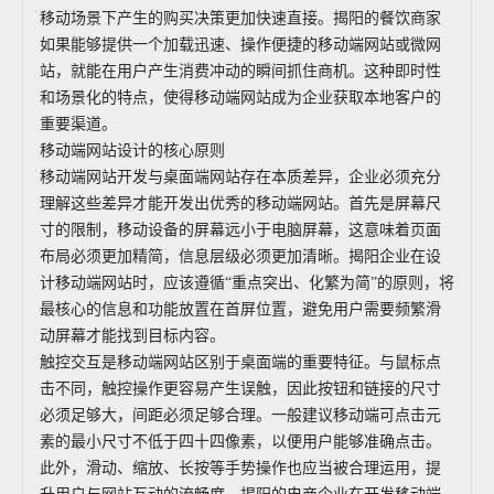
移动场景下产生的购买决策更加快速直接。揭阳的餐饮商家
如果能够提供一个加载迅速、操作便捷的移动端网站或微网
站，就能在用户产生消费冲动的瞬间抓住商机。这种即时性
和场景化的特点，使得移动端网站成为企业获取本地客户的
重要渠道。
移动端网站设计的核心原则
移动端网站开发与桌面端网站存在本质差异，企业必须充分
理解这些差异才能开发出优秀的移动端网站。首先是屏幕尺
寸的限制，移动设备的屏幕远小于电脑屏幕，这意味着页面
布局必须更加精简，信息层级必须更加清晰。揭阳企业在设
计移动端网站时，应该遵循“重点突出、化繁为简”的原则，将
最核心的信息和功能放置在首屏位置，避免用户需要频繁滑
动屏幕才能找到目标内容。
触控交互是移动端网站区别于桌面端的重要特征。与鼠标点
击不同，触控操作更容易产生误触，因此按钮和链接的尺寸
必须足够大，间距必须足够合理。一般建议移动端可点击元
素的最小尺寸不低于四十四像素，以便用户能够准确点击。
此外，滑动、缩放、长按等手势操作也应当被合理运用，提