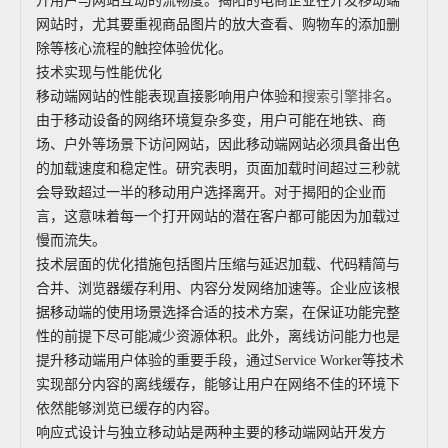
升用户与网站互动的流畅度。揭阳的电商企业在开发移动端
网站时，尤其要重视商品图片的放大查看、购物车的添加删
除等核心流程的触控体验优化。
技术实现与性能优化
移动端网站的性能表现直接影响用户体验和
搜索引擎排名
。
由于移动设备的网络环境复杂多变，用户可能在地铁、商
场、户外等场景下访问网站，因此移动端网站必须具备出色
的加载速度和稳定性。研究表明，页面加载时间超过三秒就
会导致超过一半的移动用户选择离开。对于揭阳的企业而
言，这意味着每一个打开网站的潜在客户都可能因为加载过
慢而流失。
技术层面的优化措施包括图片压缩与延迟加载、代码精简与
合并、浏览器缓存利用、内容分发网络加速等。企业应该根
据移动端的使用场景选择合适的技术方案，在保证功能完整
性的前提下尽可能减少资源体积。此外，离线访问能力也是
提升移动端用户体验的重要手段，通过Service Worker等技术
实现部分内容的离线缓存，能够让用户在网络不佳的环境下
依然能够浏览已缓存的内容。
响应式设计与独立移动站是两种主要的移动端网站开发方