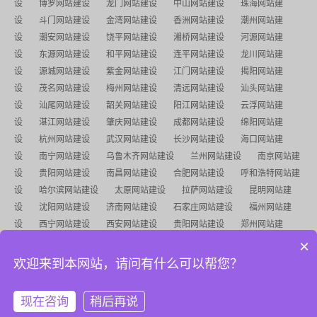
设
博罗网站建设
龙门网站建设
中山网站建设
珠海网站建
设
斗门网站建设
金湾网站建设
香洲网站建设
潮州网站建
设
潮安网站建设
饶平网站建设
湘桥网站建设
河源网站建
设
东源网站建设
和平网站建设
连平网站建设
龙川网站建
设
源城网站建设
紫金网站建设
江门网站建设
揭阳网站建
设
茂名网站建设
梅州网站建设
清远网站建设
汕头网站建
设
汕尾网站建设
韶关网站建设
阳江网站建设
云浮网站建
设
湛江网站建设
肇庆网站建设
成都网站建设
绵阳网站建
设
杭州网站建设
武汉网站建设
长沙网站建设
海口网站建
设
南宁网站建设
乌鲁木齐网站建设
兰州网站建设
南京网站建
设
贵阳网站建设
南昌网站建设
合肥网站建设
呼和浩特网站建
设
哈尔滨网站建设
太原网站建设
拉萨网站建设
昆明网站建
设
沈阳网站建设
济南网站建设
石家庄网站建设
福州网站建
设
西宁网站建设
西安网站建设
贵阳网站建设
郑州网站建
设
银川网站建设
长春网站建设
长沙网站建设
香港网站建
×
设
澳门网站建设
台湾网站建设
更多分站地图
欢迎来到本网站，请问有什么可以帮您？
友情链接(qq3909407891)：
广州网站制作
上海网站建设
©2025-2045 广州市千旭网络科技有限公司
粤ICP备17110521号-2
致立于
现在咨询
稍后再说
高端网站建设和小程序开发