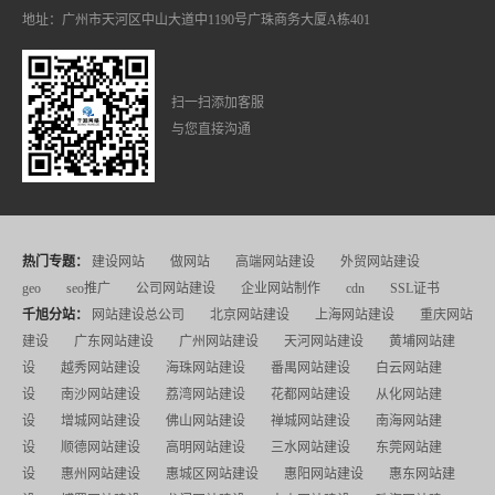
地址：广州市天河区中山大道中1190号广珠商务大厦A栋401
扫一扫添加客服
与您直接沟通
热门专题：
建设网站
做网站
高端网站建设
外贸网站建设
geo
seo推广
公司网站建设
企业网站制作
cdn
SSL证书
千旭分站：
网站建设总公司
北京网站建设
上海网站建设
重庆网站
建设
广东网站建设
广州网站建设
天河网站建设
黄埔网站建
设
越秀网站建设
海珠网站建设
番禺网站建设
白云网站建
设
南沙网站建设
荔湾网站建设
花都网站建设
从化网站建
设
增城网站建设
佛山网站建设
禅城网站建设
南海网站建
设
顺德网站建设
高明网站建设
三水网站建设
东莞网站建
设
惠州网站建设
惠城区网站建设
惠阳网站建设
惠东网站建