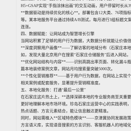
H5+GSAP实现“手指涂抹出画”的交互动画，用户停留时长从3
**数据驱动是持续优化的核心**。部署包含12大类、76
等。某本地服务平台通过持续A/B测试，每月进行3组标题文
连涨。
四、数据赋能：让网站成为智慧增长引擎
当网站积累了足够的用户行为数据，大数据分析就能让价值
**深度洞察用户画像**——了解访客的地域分布（石家庄
如，发现大量北京用户在搜索“石家庄仓储服务”后进入网站
**优化网站结构与内容**——识别高跳出率页面、转化漏斗
篇本地装修案例文章，网站月均搜索量突破5000次。
**个性化营销推荐**——基于用户行为数据，在网站上实
相关案例或配套服务，显著提升营销精准度。
五、本地化服务：打通“最后一公里”
在石家庄这片热土上，**选择深耕本地的专业服务商至关重
更好地理解本地市场环境。珍岛石家庄运营中心的实践表明，
热点话题、方言元素结合，能让信息触达更精准。
同时，网站需植入**区域特色模块**——京津冀协同发展
方言语义库，实现语音搜索的方言识别、客服机器人的地域化