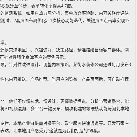
9秒飙升至92秒，表单转化率提高4.7倍。
项指标的监测系统，如用户热力图分析、表单放弃率追踪、内容关联度评估
案测试、2套页面布局优化、1次核心功能迭代，关键页面点击率实现17
倍增。
本地还是京津地区）、兴趣偏好、决策路径，精准描绘目标客户群体。例
，可针对性强化京津客户的案例展示。
瓶颈，针对性改进设计、调整内容策略。某衡水装修公司通过每月发布3
现个性化内容推送、产品推荐。当用户浏览某一产品页面后，可自动推荐
要**。他们不仅懂技术、懂设计，更懂数据埋点、分析与营销整合，能
将AI视频混剪、多平台一键发布、模块化建站等硬核功能与河北本地
政策专栏、本地产业链供需对接平台、政企服务快速通道等。开发石家庄
表达，让本地用户感受到“这就是为我们打造的”温度。