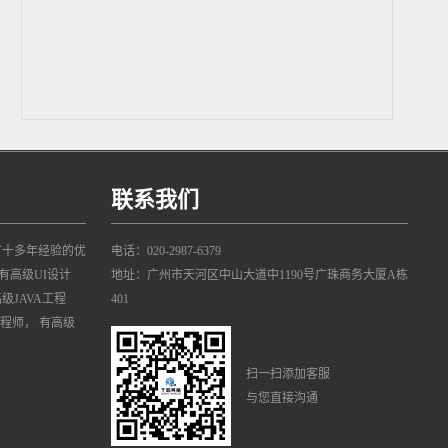
联系我们
有十多年经验的优
电话：020-2987-6379
有高级UI设计
地址：广州市天河区中山大道中1190号广珠商务大厦A栋
高级JAVA工程
401
工程师， 有高级
扫一扫添加客服
与您直接沟通