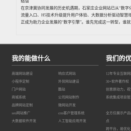
结语
在京津冀协同发展的历史机遇期，石家庄企业网站已从“数字化门
流量入口、H5技术升级提升用户体验、大数据分析驱动智慧
正成为助力企业发展的“数字引擎”。谁先完成这一转型，谁
我的能做什么
我们的
高端网站建设
响应式网站
12年专业互联
小程序定制
外贸网站建设
30+软件著作权
门户网站
酷站
创意原动力，视
商城系统
公司网站制作
系统集成项目管
品牌网站定制
微网站开发
seo网站推广
crm客户管理系统
全方位展示产品
大数据软件开发
人工智能应用开发
点
跨平台，易优化