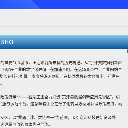
SEO
的重要节点城市，正迎来前所未有的历史机遇。从“京津冀数据创新应
，石家庄企业的数字化进程正在加速奔跑。在这场变革中，企业网站早
务增长的核心引擎。本文将深入剖析，在协同发展的大背景下，石家庄
机。
政策流量**——石家庄正全力打造“京津冀数据创新应用先导区”，明
业公共服务示范平台。这意味着企业在数字化转型方面可获得政策支持，网
长安区，以“冀通京津、数链未来”为蓝图，吸引京津科技创新资源外
触达更高价值的京津客户群体。