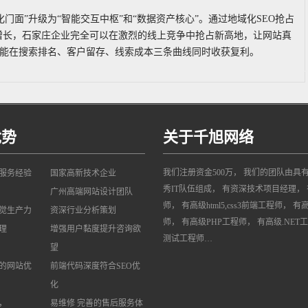
面”升级为“智能交互中枢”和“数据资产核心”。通过地域化SEO抢占
增长，石家庄企业完全可以在激烈的线上竞争中抢占新高地，让网站真
就能在搜索排名、客户留存、线索成本三条曲线同时收获复利。
优势
关于千旭网络
我们注册资金500万， 我们的团队由具
网服务经验
国家高新技术企业
秀IT队伍组成， 有资深技术项目经理， 
广州高端网站设计团队
师， 有高级html5,css3前端工程师， 有
觉生产力
资深行业分析策划
师， 有高级PHP工程师， 有高级.NET
理
增强用户黏度提升咨询欲
测试工程师…
望
的网站优
前端代码深度符合SEO优
化
，
易维修 完善的售后服务体