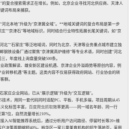
京津”的复合搜索需求正在增长。例如，北京企业寻找河北供应商、天津人
关键词布局来捕获。
“河北本地”升级为“京津冀全域”。**地域关键词的复合布局是第一步
家庄”“京津石”等地域标识，同时结合行业特性拓展长尾关键词，如“京
化“河北”“石家庄”等泛地域词，同时为北京、天津等业务重点城市建立独
郸钢铁设备厂通过聚焦“京津冀高炉维修”等专业术语，同时创建“河北
三，年度线上询盘量突破500条。
冀产业政策解读、雄安新区建设机遇、京津企业外溢趋势等原创内容，例
产业转移机遇”等主题。这类内容不仅易获得政府网站、行业协会的转
标客群。
的石家庄企业网站，已从“展示逻辑”升级为“交互逻辑”。
5技术，用同一套代码同时适配PC、平板、手机多端，项目周期从45
语义化标签丰富，
百度爬虫抓取
效率更高——同一域名年龄、同一行
第7位，自然流量增长210%。
接入AI智能推荐系统后，通过分析用户访问路径、停留时长等20+维
客户决策周期缩短40%。裕华区一家儿童美育机构的招生落地页，采用