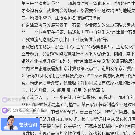
第三是**搜索流量**——随着京津冀一体化深入，“河北+
才查询石家庄就业机会等场景，都需要企业通过精准的地域
二、地域化SEO：让搜索排名“霸屏”京津冀
在京津冀协同发展背景下，石家庄企业网站的
SEO
策略必须从
**——企业需要在标题、描述和内容中自然融入“京津冀”“石
津冀物流配送服务”“京津石工业设备供应商”等。
更深层的策略是**建立“中心+卫星”的站群结构**。主站优
立专题页，分配30%的预算进行本地化内容建设。例如，某邯
钢铁产业技术升级”白皮书，使“京津冀冶金设备”关键词稳居前
**内容生态建设需紧扣京津冀政策热点**。定期发布京津
如“石家庄如何承接京津科技资源外溢”“京津冀协同发展下的
载，构建高质量外链，还能吸引对协同发展有浓厚兴趣的目
三、技术升级：从“能用”到“好用”的体验革命
有了流量入口，下一步是让用户“留得住、转得动”。2026年
**
H5响应式技术
是基础门槛**。某石家庄装备制造企业通过H
可以介绍下你们的产品么
天压缩至28天，节省30%预算。更重要的是，H5代码简洁、
业，仅把旧站升级为H5响应式，核心关键词排名从第18位升至
**智能交互是提升粘性的关键**。石家庄某机械制造企业官网
度数据，实现产品页的个性化排序，询盘转化率提升3.2倍，